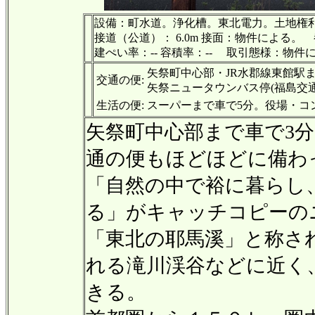
設備：町水道。浄化槽。東北電力。土地権利:
接道（公道）： 6.0m 接面：物件による。
建ぺい率：-- 容積率：-- 取引態様：物件
矢祭町中心部・JR水郡線東館駅まで
交通の便:
矢祭ニュータウンバス停(福島交通)：
生活の便:
スーパーまで車で5分。役場・コン
矢祭町中心部まで車で3分
通の便もほどほどに備わ
「自然の中で裕に暮らし
る」がキャッチコピーの
「東北の耶馬溪」と称さ
れる滝川渓谷などに近く
きる。