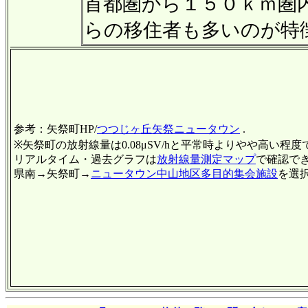
首都圏から１５０ｋｍ圏
らの移住者も多いのが特
参考：矢祭町HP/
つつじヶ丘矢祭ニュータウン
.
※矢祭町の放射線量は0.08μSV/hと平常時よりやや高い程度
リアルタイム・過去グラフは
放射線量測定マップ
で確認で
県南→矢祭町→
ニュータウン中山地区多目的集会施設
を選