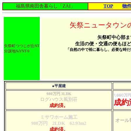
福島県南田舎暮らし「ZAI」
TOP
物
矢祭ニュータウン
矢祭町中心部ま
生活の便・交通の便もほ
矢祭町つつじが丘NT
「自然の中で裕に暮らし、必要な時だ
分譲地№YNT-9
●平屋建
980万円 3LDK
1,660
ログハウス風別荘
成約
成約済。
ミサワホーム施工
オール
980万円 2LDK 62.93m2
成約済。