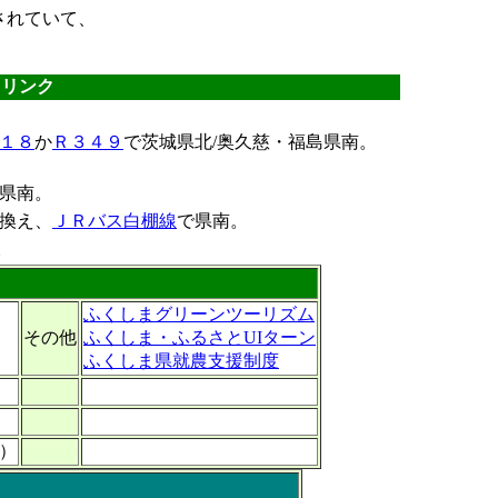
されていて、
ちリンク
１８
か
Ｒ３４９
で茨城県北/奥久慈・福島県南。
県南。
り換え、
ＪＲバス白棚線
で県南。
。
ふくしまグリーンツーリズム
その他
ふくしま・ふるさとUIターン
ふくしま県就農支援制度
）