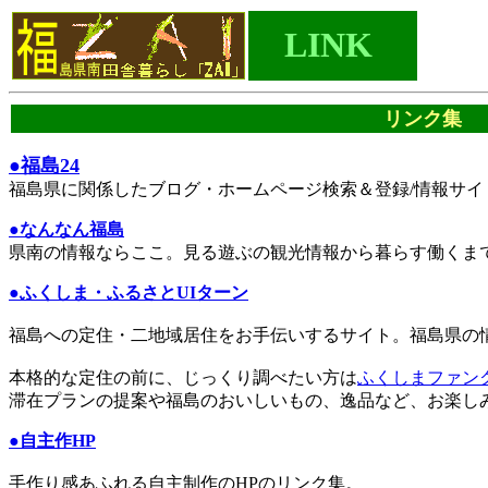
LINK
.
リンク集
●福島24
福島県に関係したブログ・ホームページ検索＆登録/情報サイ
●なんなん福島
県南の情報ならここ。見る遊ぶの観光情報から暮らす働くま
●ふくしま・ふるさとUIターン
福島への定住・二地域居住をお手伝いするサイト。福島県の
本格的な定住の前に、じっくり調べたい方は
ふくしまファン
滞在プランの提案や福島のおいしいもの、逸品など、お楽し
●自主作HP
手作り感あふれる自主制作のHPのリンク集。