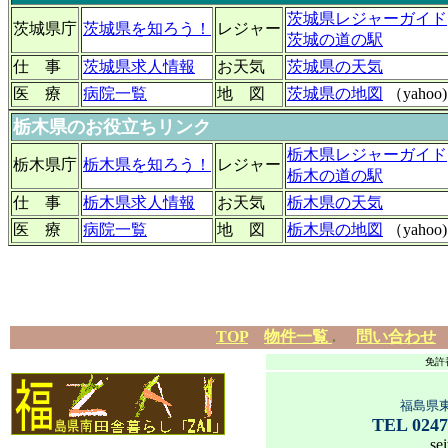
茨城県レジャーガイド
茨城県庁
茨城県を知ろう！
レジャー
茨城の道の駅
仕 事
茨城県求人情報
お天気
茨城県の天気
医 療
病院一覧
地 図
茨城県の地図
（yahoo)
栃木県のお役立ちリンク
栃木県レジャーガイド
栃木県庁
栃木県を知ろう！
レジャー
栃木の道の駅
仕 事
栃木県求人情報
お天気
栃木県の天気
医 療
病院一覧
地 図
栃木県の地図
（yahoo)
TOP
物件一覧
.
問い合わせ
免許
福島県
TEL 0247
se