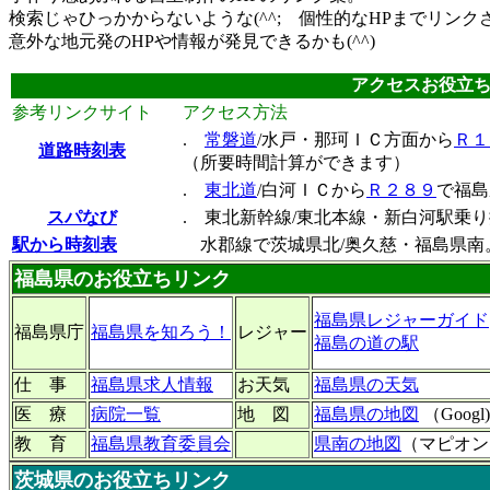
検索じゃひっかからないような(^^; 個性的なHPまでリンク
意外な地元発のHPや情報が発見できるかも(^^)
アクセスお役立
参考リンクサイト
アクセス方法
.
常磐道
/水戸・那珂ＩＣ方面から
Ｒ１
道路時刻表
.
（所要時間計算ができます）
.
東北道
/白河ＩＣから
Ｒ２８９
で福島
スパなび
. 東北新幹線/東北本線・新白河駅乗
駅から時刻表
水郡線で茨城県北/奥久慈・福島県南
福島県のお役立ちリンク
福島県レジャーガイド
福島県庁
福島県を知ろう！
レジャー
福島の道の駅
仕 事
福島県求人情報
お天気
福島県の天気
医 療
病院一覧
地 図
福島県の地図
（Googl)
教 育
福島県教育委員会
県南の地図
（マピオン
茨城県のお役立ちリンク