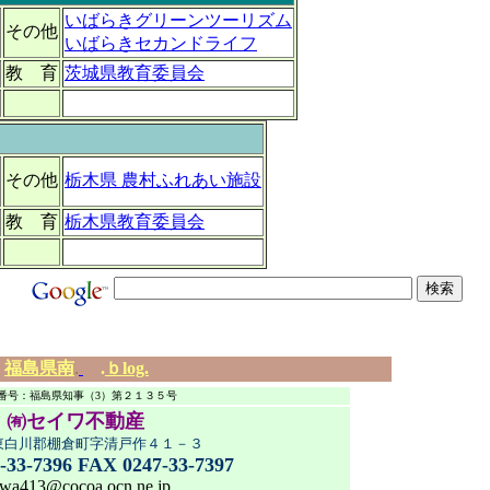
いばらきグリーンツーリズム
その他
いばらきセカンドライフ
教 育
茨城県教育委員会
その他
栃木県 農村ふれあい施設
教 育
栃木県教育委員会
福島県南
.
.
ｂlog.
番号：福島県知事（3）第２１３５号
㈲セイワ不動産
東白川郡棚倉町字清戸作４１－３
-33-7396 FAX 0247-33-7397
iwa413@cocoa.ocn.ne.jp