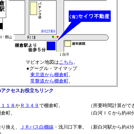
マピオン地図は
こちら
。
●グーグル・マイマップ
東北道から棚倉町
。
常磐道から棚倉町
。
のアクセスお役立ちリンク
Ｒ１１８
か
Ｒ３４９
で棚倉町。
（所要時間計算がで
棚倉町。
（白河ＩＣから約40
乗り換え、
ＪＲバス白棚線
・浅川口下車。
（新白河駅から約43