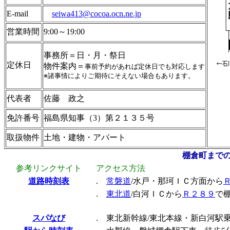
E-mail
seiwa413@cocoa.ocn.ne.jp
営業時間
9:00～19:00
事務所＝日・月・祭日
定休日
物件案内＝
事前予約があれば定休日でも対応します
※諸事情によりご期待にそえない場合もあります。
代表者
佐藤 政之
免許番号
福島県知事（3）第２１３５号
取扱物件
土地・建物・アパート
棚倉町まで
参考リンクサイト
アクセス方法
道路時刻表
.
.
常磐道
/水戸・那珂ＩＣ方面から
.
東北道
/白河ＩＣから
Ｒ２８９
で
.
スパなび
. 東北新幹線/東北本線・新白河駅