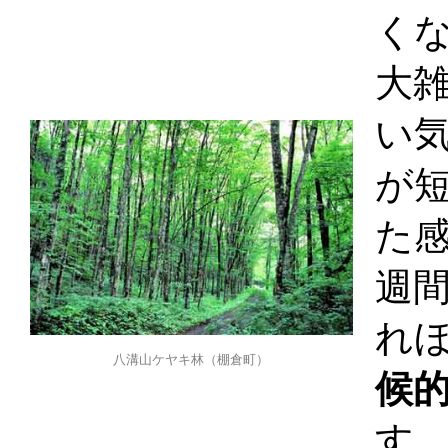
く
大
い
が
た感
週
れ
八溝山ケヤキ林（棚倉町）
候
す