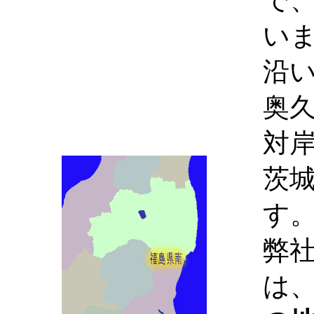
で
い
沿
奥
対
茨
す
弊
は