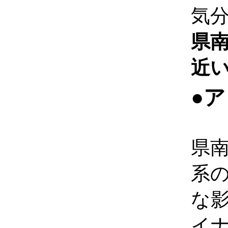
気
県
近
●
県
系
な
イ