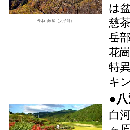
は
慈
男体山展望（大子町）
岳
花
特
キ
●
白
ヶ