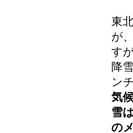
東
が
す
降
ン
気
雪
の