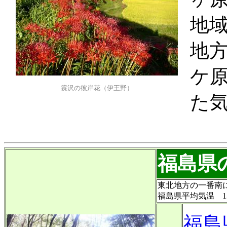
地
地
ケ
簑沢の彼岸花（伊王野）
た
福島県
東北地方の一番南に
福島県平均気温 13.
福島