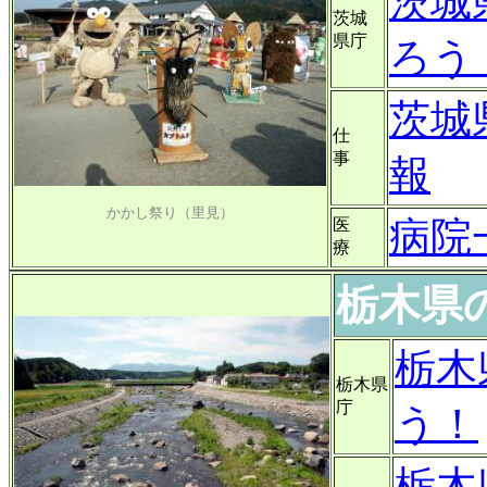
茨城
茨城
県庁
ろう
茨城
仕
事
報
かかし祭り（里見）
病院
医
療
栃木県
栃木
栃木県
庁
う！
栃木