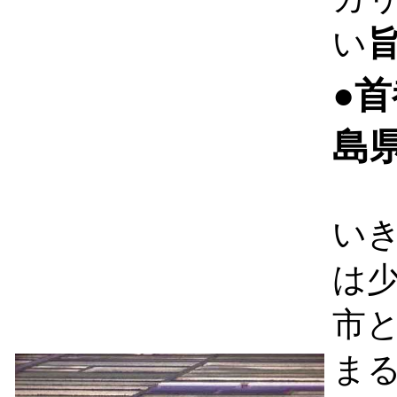
い
●
島
い
は
市
ま