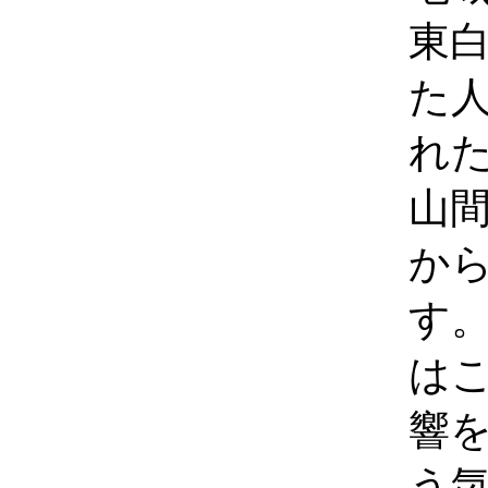
東
た
れ
山
か
す。
は
響
う