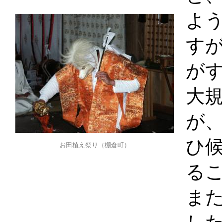
よ
す
が
大
が
ひ
お田植え祭り（棚倉町）
る
ま