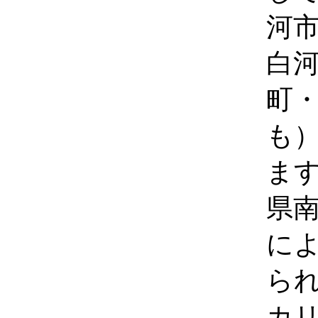
河
白
町
も
ま
県
に
ら
カ