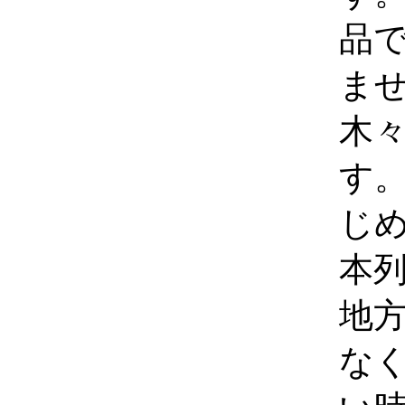
品
ま
木
す
じ
本
地
な