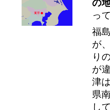
の
っ
福
が
り
が
津
県
し