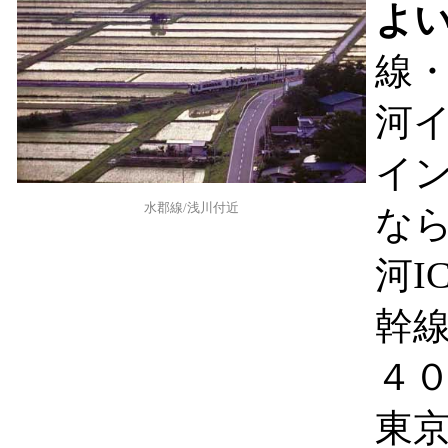
よ
線
河
イ
水郡線/浅川付近
な
河I
幹
４
東