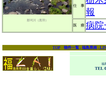
仕 事
報
那珂川（黒羽）
病院
医 療
TOP
物件一覧
.
福島県南
.
LI
福
TEL 0