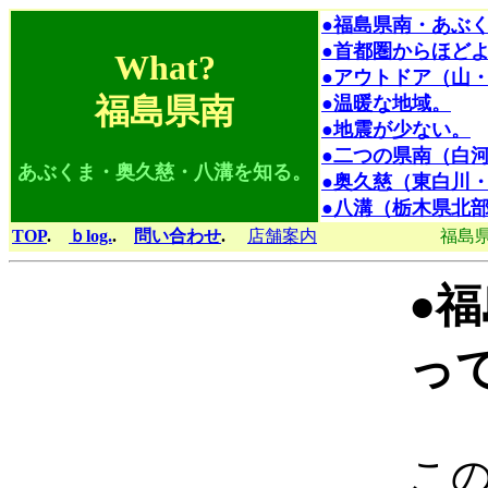
●福島県南・あぶ
●首都圏からほど
What?
●アウトドア（山
福島県南
●温暖な地域。
●地震が少ない。
●二つの県南（白
あぶくま・奥久慈・八溝を知る。
●奥久慈（東白川
●八溝（栃木県北
TOP
.
ｂlog.
.
問い合わせ
.
店舗案内
福島
●
っ
この