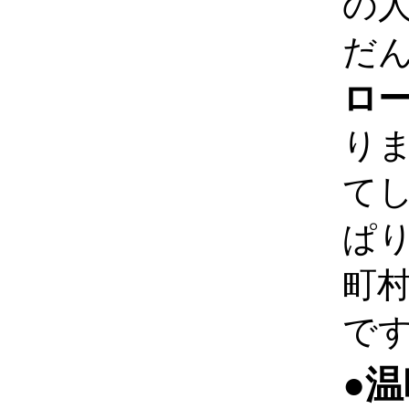
の
だ
ロ
り
て
ぱ
町
で
●