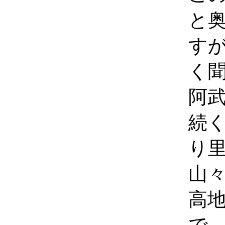
と
す
く
阿
続
り
山
高