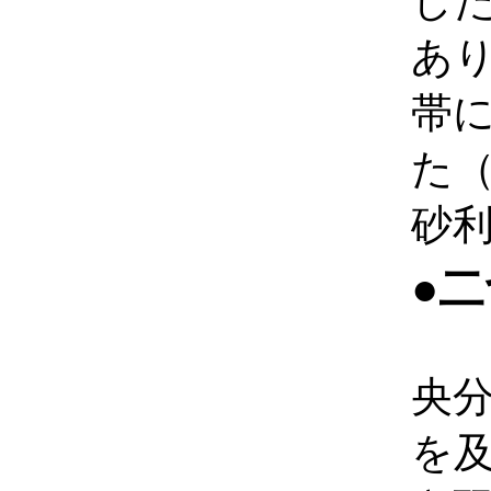
し
あ
帯
た
砂
●
央
を