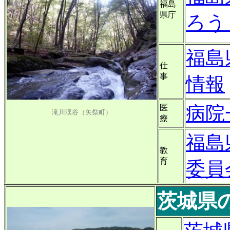
福島
県庁
ろう
福島
仕
事
情報
病院
医
滝川渓谷（矢祭町）
療
福島
教
育
委員
茨城県