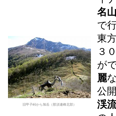
名
で
東
３
が
麗
公
渓
旧甲子峠から旭岳（那須連峰北部）