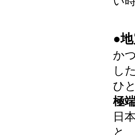
い
●
か
し
ひ
極
日
と