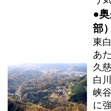
●
部
東
あ
久
白
峡
に