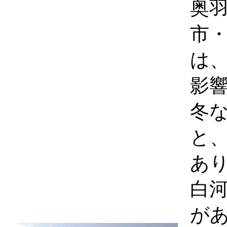
奥
市
は
影
冬
と
あ
白
が