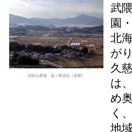
武
園
北
が
久
武鉾山展望 遠く那須岳（表郷）
は
め
く
地