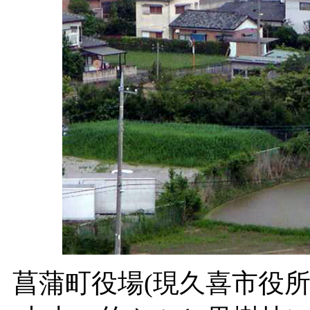
菖蒲町役場(現久喜市役