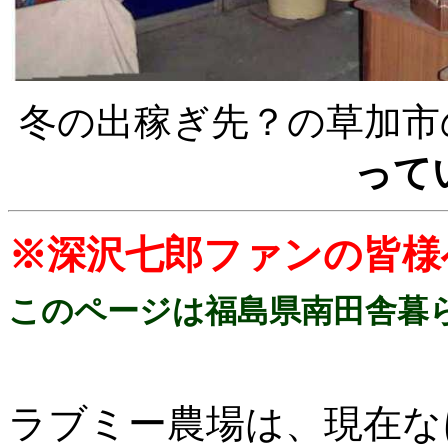
冬の出稼ぎ先？の草加市の団
って
※
深沢七郎
ファンの皆様
このページは福島県南田舎暮
ラブミー農場は、現在な