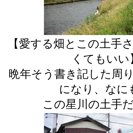
【愛する畑とこの土手
くてもいい
晩年そう書き記した周
になり、なに
この星川の土手