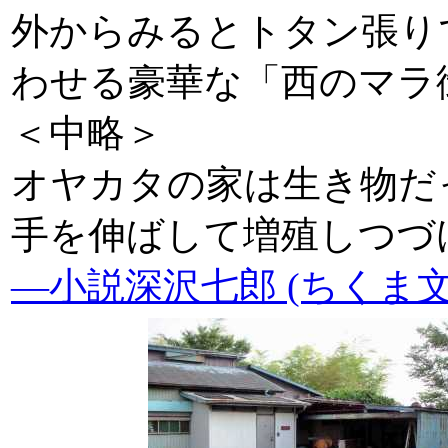
外からみるとトタン張り
わせる豪華な「西のマラ
＜中略＞
オヤカタの家は生き物だ
手を伸ばして増殖し
―小説深沢七郎 (ちくま文