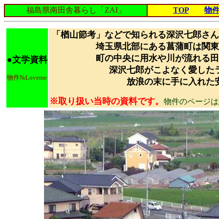
福島県南田舎暮らし「ZAI」
TOP
物
「楢山節考」などで知られる深沢七郎さん
埼玉県北部にある菖蒲町は関東
町の中央に用水や川が流れる田
●文学資料
深沢七郎がこよなく愛した
物件№Loveme
放浪の末に手に入れた
※取り扱い当時の資料です。
物件のページは