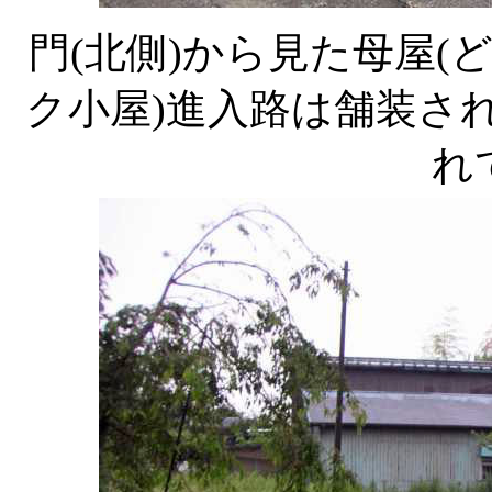
門(北側)から見た母屋
ク小屋)進入路は舗装さ
れ