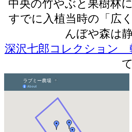
中央の竹やぶと果樹林
すでに入植当時の「広
んぼや森は
深沢七郎コレクション 転