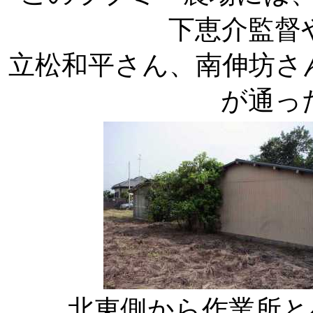
下恵介監督
立松和平さん、南伸坊さ
が通っ
北東側から作業所と