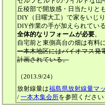
セルフビルドのワイルドな山
丘稜部で開放感・日当たりと
DIY（日曜大工）で家をいじ
DIY作業の手が加えられてい
全体的なリフォームが必要
。
自宅前と東側高台の畑は有料
一本木地区にはバイオマス発電
計画されている。
→中止に
（2013.9/24）
放射線量は
福島県放射線量マ
/
一本木集会所
を参照ください