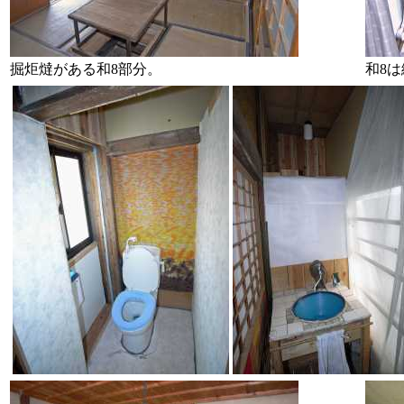
掘炬燵がある和8部分。
和8