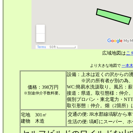
広域地図は
こ
より大きな地図で
一本
設備：上水は近くの沢からの
※沢の所有者が別の為
WC:簡易水洗汲取り。風呂：
価格：398万円
接道：県道。取引態様：仲介。
※別途仲介手数料要。
個別プロパン・東北電力・NT
取引形態：仲介。畑（2箇所）
交通の便:
JR水郡線塙駅から車
宅地 301㎡
建物 木造
生活の便:
塙町にスーパー、ホ