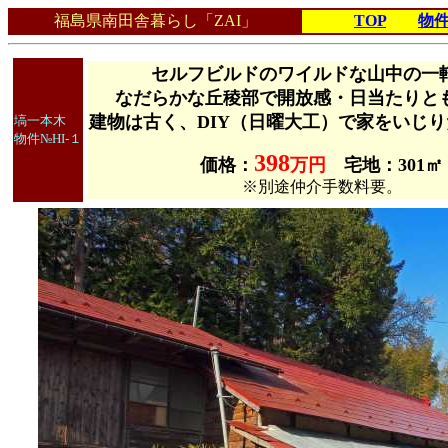
福島県南田舎暮らし「ZAI」
TOP
物
セルフビルドのワイルドな山中の一
なだらかな丘稜部で開放感・日当たりと
建物は古く、DIY（日曜大工）で家をいじ
塙一本木
物件№HI-１
398
価格：
万円
宅地：301㎡
※別途仲介手数料要。