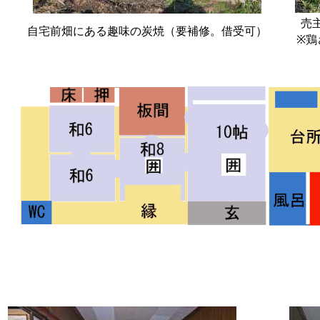
売
自宅前畑にある趣味の炭焼（要補修。借受可）
※鶏