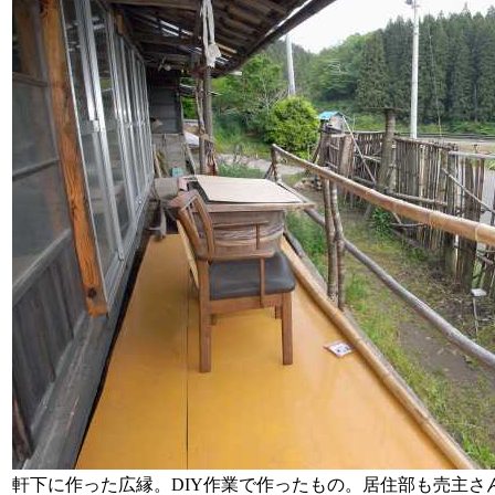
軒下に作った広縁。DIY作業で作ったもの。居住部も売主さ