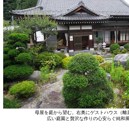
母屋を庭から望む。右奥にゲストハウス（離居
広い庭園と贅沢な作りの心安らぐ純和