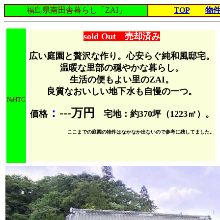
福島県南田舎暮らし「ZAI」
TOP
物
sold Out 売却済み
広い庭園と贅沢な作り。心安らぐ純和風邸宅。
温暖な里部の穏やかな暮らし。
生活の便もよい里のZAI。
良質なおいしい地下水も自慢の一つ。
№HTG
：
---万円
価格
宅地：約370坪（1223㎡）。
ここまでの庭園の物件はなかなか出ないので参考に残してました。