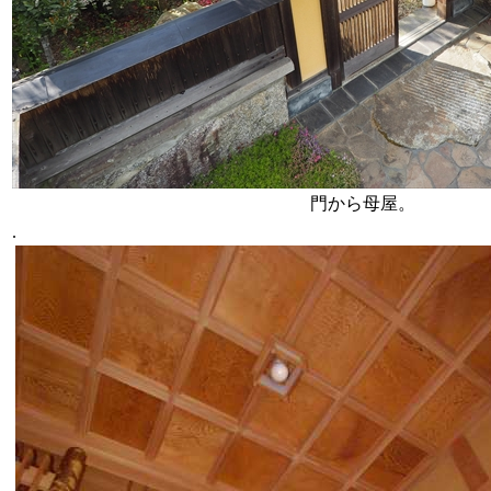
門から母屋。
.