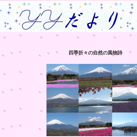
四季折々の自然の風物詩