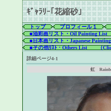
ｷﾞｬﾗﾘｰ｢花縮砂｣
トップ
プロフィール１
■油彩画リスト・Oil Painting List
■日本画リスト・Japanese Painting 
■その他ﾘｽﾄ・Others List　　（Clic
詳細ページ4-1
虹
Rain