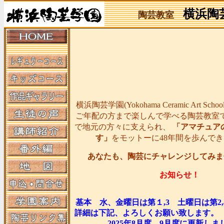
横浜陶
陶芸教室
横浜陶芸学園(Yokohama Ceramic Art Sc
ご年配の方まで楽しんで学べる陶芸教室
で地元の方々に支えられ、
「アマチュア
す」
をモットーに48年間を歩んで
あなたも、陶芸にチャレンジしてみま
お知らせ！
基本 水、金曜日は第１,3 土曜日は第2
詳細は下記、よろしくお願い
2025年8月度、9月度に更新しま