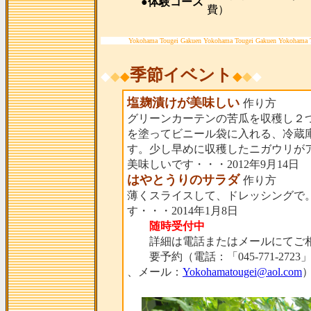
●体験コース
費）
Yokohama Tougei Gakuen Yokohama Tougei Gakuen Yokohama 
季節イベント
◆
◆
◆
◆
◆
◆
塩麹漬けが美味しい
作り方
グリーンカーテンの苦瓜を収穫し２
を塗ってビニール袋に入れる、冷蔵
す。少し早めに収穫したニガウリが
美味しいです・・・2012年9月14日
はやとうりのサラダ
作り方
薄くスライスして、ドレッシングで
す・・・2014年1月8日
随時受付中
詳細は電話またはメールにてご相
要予約（電話：「045-771-2723
、メール：
Yokohamatougei@aol.com