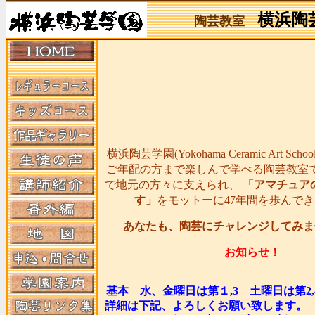
横浜陶
陶芸教室
横浜陶芸学園(Yokohama Ceramic Art Sc
ご年配の方まで楽しんで学べる陶芸教室
で地元の方々に支えられ、
「アマチュア
す」
をモットーに47年間を歩んで
あなたも、陶芸にチャレンジしてみま
お知らせ！
基本 水、金曜日は第１,3 土曜日は第2
詳細は下記、よろしくお願い