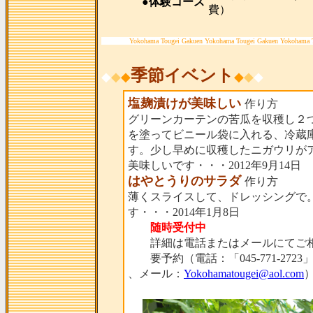
●体験コース
費）
Yokohama Tougei Gakuen Yokohama Tougei Gakuen Yokohama 
季節イベント
◆
◆
◆
◆
◆
◆
塩麹漬けが美味しい
作り方
グリーンカーテンの苦瓜を収穫し２
を塗ってビニール袋に入れる、冷蔵
す。少し早めに収穫したニガウリが
美味しいです・・・2012年9月14日
はやとうりのサラダ
作り方
薄くスライスして、ドレッシングで
す・・・2014年1月8日
随時受付中
詳細は電話またはメールにてご相
要予約（電話：「045-771-2723
、メール：
Yokohamatougei@aol.com