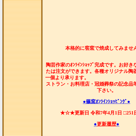
本格的に窖窯で焼成してみませ
陶芸作家のｵﾝﾗｲﾝｼｮｯﾌﾟ完成です。お好
たは注文ができます。各種オリジナル陶
一個より承ります
ストラン・お料理店・冠婚葬祭の記念品
下さい。
●篠窯ｵﾝﾗｲﾝｼｮｯﾋﾟﾝｸﾞ●
★☆★更新日 令和7年4月1日 □25
●
更新履歴
●