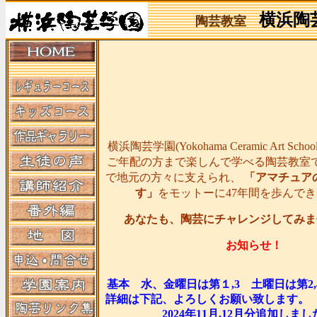
横浜陶
陶芸教室
横浜陶芸学園(Yokohama Ceramic Art Sc
ご年配の方まで楽しんで学べる陶芸教室
で地元の方々に支えられ、
「アマチュア
す」
をモットーに47年間を歩んで
あなたも、陶芸にチャレンジしてみま
お知らせ！
基本 水、金曜日は第１,3 土曜日は第2
詳細は下記、よろしくお願い
2024年11月,12月分追加しま