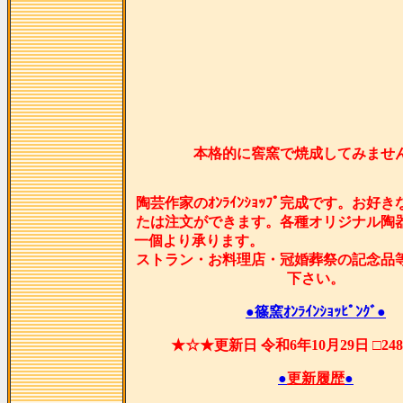
本格的に窖窯で焼成してみませ
陶芸作家のｵﾝﾗｲﾝｼｮｯﾌﾟ完成です。お好
たは注文ができます。各種オリジナル陶
一個より承ります
ストラン・お料理店・冠婚葬祭の記念品
下さい。
●篠窯ｵﾝﾗｲﾝｼｮｯﾋﾟﾝｸﾞ●
★☆★更新日 令和6年10月29日 □2
●
更新履歴
●