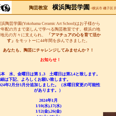
横浜陶芸学園
陶芸教室
<横浜市 磯子区
浜陶芸学園(Yokohama Ceramic Art School)はお子様から
ご年配の方まで楽しんで学べる陶芸教室です。横浜の地
で地元の方々に支えられ、
「アマチュアの心を育て活か
す」
をモットーに44年間を歩んできました。
あなたも、陶芸にチャレンジしてみませんか？！
お知らせ！
基本 水、金曜日は第１,3 土曜日は第2,4と致します。
詳細は下記、よろしくお願い致します。
2024年2月分3月分追加しました。（水曜日変更の可能性
があります。）
2024年1月
1/10(水),17(水)
1/12(金),26(金)