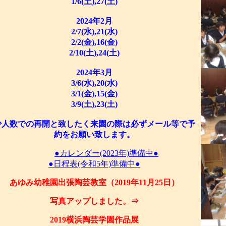
1/6(土),27(土)
2024年2月
2/7(水),21(水)
2/2(金),16(金)
2/10(土),24(土)
2024年3月
3/6(水),20(水)
3/1(金),15(金)
3/9(土),23(土)
少人数での再開と致したく来園の際は必ずメール等で予
約をお願い致します。
●カレンダー(2023年)準備中●
●日程表(令和5年)準備中●
あゆみ幼稚園出張陶芸教室（2019年11月25日）
写真アップしました。⇒
2019横浜陶芸学園作品展