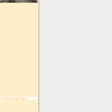
n Yokohama Tougei Gakuen