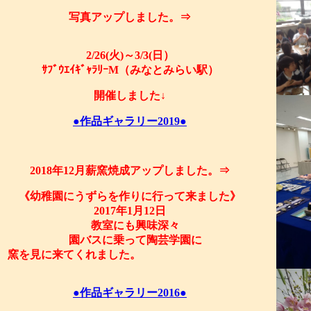
写真アップしました。⇒
2/26(火)～3/3(日）
ｻﾌﾞｳｴｲｷﾞｬﾗﾘｰM（みなとみらい駅）
開催しました↓
●作品ギャラリー2019●
2018年12月薪窯焼成アップしました。⇒
《幼稚園にうずらを作りに行って来ました》
2017年1月12日
教室にも興味深々
園バスに乗って陶芸学園に
窯を見に来てくれました。
●作品ギャラリー2016●