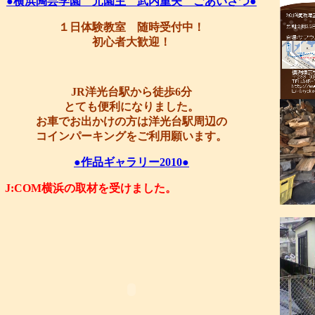
●横浜陶芸学園 元園主 武内重夫 ごあいさつ●
１日体験教室 随時受付中！
初心者大歓迎！
JR洋光台駅から徒歩6分
とても便利になりました。
お車でお出かけの方は洋光台駅周辺の
コインパーキングをご利用願います。
●作品ギャラリー2010●
J:COM横浜の取材を受けました。