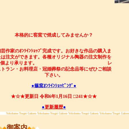
本格的に窖窯で焼成してみませんか？
陶芸作家のｵﾝﾗｲﾝｼｮｯﾌﾟ完成です。お好きな作品の購入ま
たは注文ができます。各種オリジナル陶器の注文制作を
一個より承ります。 レ
ストラン・お料理店・冠婚葬祭の記念品等にぜひご相談
下さい。
●篠窯ｵﾝﾗｲﾝｼｮｯﾋﾟﾝｸﾞ●
★☆★更新日 令和6年1月16日 □241★☆★
●
更新履歴
●
Yokohama Tougei Gakuen Yokohama Tougei Gakuen Yokohama Tougei Gakuen Yokohama Tougei Gakue
御案内
◆
◆
◆
◆
◆