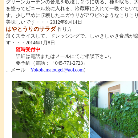
グリーンカーテンの苦瓜を収穫し２つに切る、種を取る、
を塗ってビニール袋に入れる、冷蔵庫に入れて一晩ぐらい
す。少し早めに収穫したニガウリがアワビのようなこりこ
美味しいです・・・2012年9月14日
はやとうりのサラダ
作り方
薄くスライスして、ドレッシングで。しゃきしゃき食感が
す・・・2014年1月8日
随時受付中
詳細は電話またはメールにてご相談下さい。
要予約（電話：「045-771-2723」
、メール：
Yokohamatougei@aol.com
）