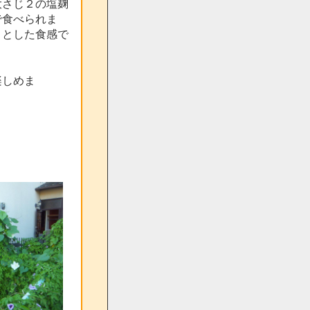
大さじ２の塩麹
で食べられま
りとした食感で
楽しめま