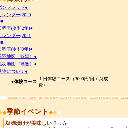
パンフレット●
カレンダー(2020
)●
日程表(令和2年)●
カレンダー(2021
)●
日程表(令和3年)●
黒羽地図（篠窯）●
黒羽地図（篠窯）●
月謝について●
１日体験コース（3000円/回＋焼成
●体験コース
費）
Yokohama Tougei Gakuen Yokohama Tougei Gakuen Yokohama Tougei Gakuen Yokohama Tougei Gakue
季節イベント
◆
◆
◆
◆
◆
塩麹漬けが美味しい
作り方