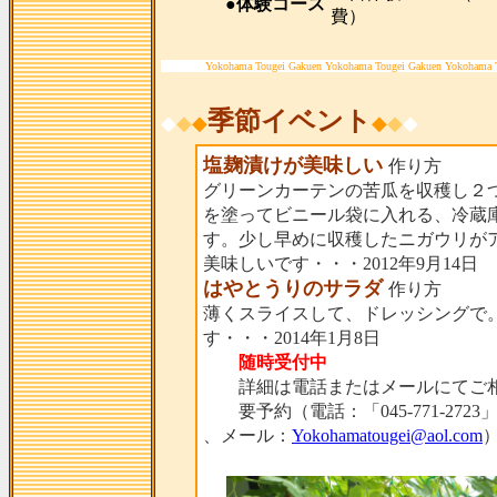
●体験コース
費）
Yokohama Tougei Gakuen Yokohama Tougei Gakuen Yokohama 
季節イベント
◆
◆
◆
◆
◆
◆
塩麹漬けが美味しい
作り方
グリーンカーテンの苦瓜を収穫し２
を塗ってビニール袋に入れる、冷蔵
す。少し早めに収穫したニガウリが
美味しいです・・・2012年9月14日
はやとうりのサラダ
作り方
薄くスライスして、ドレッシングで
す・・・2014年1月8日
随時受付中
詳細は電話またはメールにてご相
要予約（電話：「045-771-2723
、メール：
Yokohamatougei@aol.com