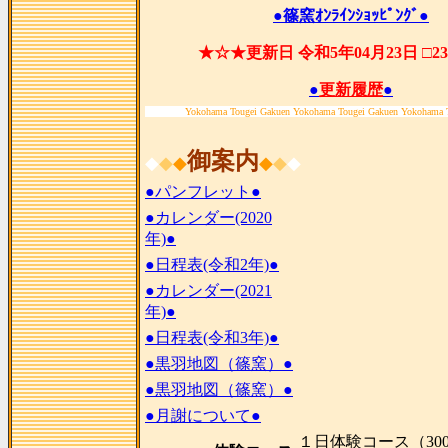
●篠窯ｵﾝﾗｲﾝｼｮｯﾋﾟﾝｸﾞ●
★☆★更新日 令和5年04月23日 □2
●
更新履歴
●
Yokohama Tougei Gakuen Yokohama Tougei Gakuen Yokohama 
御案内
◆
◆
◆
◆
◆
◆
●パンフレット●
●カレンダー(2020
年)●
●日程表(令和2年)●
●カレンダー(2021
年)●
●日程表(令和3年)●
●黒羽地図（篠窯）●
●黒羽地図（篠窯）●
●月謝について●
１日体験コース（300