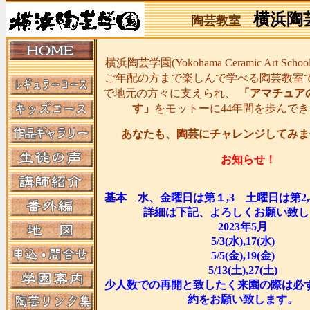
横浜陶
陶芸教室
横浜陶芸学園(Yokohama Ceramic Art Sc
ご年配の方まで楽しんで学べる陶芸教室
で地元の方々に支えられ、
「アマチュア
す」
をモットーに44年間を歩んで
あなたも、陶芸にチャレンジしてみま
お知らせ！
基本 水、金曜日は第１,3 土曜日は第2
詳細は下記、よろしくお願い致し
2023年5月
5/3(水),17(水)
5/5(金),19(金)
5/13(土),27(土)
少人数での再開と致したく来園の際は必
約をお願い致します。