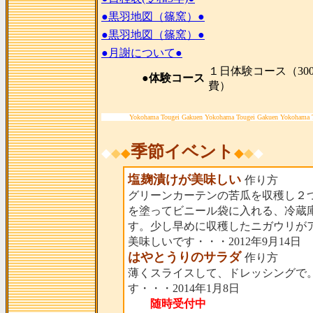
●黒羽地図（篠窯）●
●黒羽地図（篠窯）●
●月謝について●
１日体験コース（300
●体験コース
費）
Yokohama Tougei Gakuen Yokohama Tougei Gakuen Yokohama 
季節イベント
◆
◆
◆
◆
◆
◆
塩麹漬けが美味しい
作り方
グリーンカーテンの苦瓜を収穫し２
を塗ってビニール袋に入れる、冷蔵
す。少し早めに収穫したニガウリが
美味しいです・・・2012年9月14日
はやとうりのサラダ
作り方
薄くスライスして、ドレッシングで
す・・・2014年1月8日
随時受付中