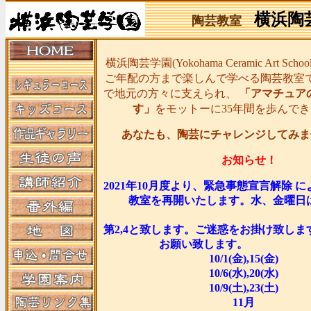
横浜陶
陶芸教室
横浜陶芸学園(Yokohama Ceramic Art Sc
ご年配の方まで楽しんで学べる陶芸教室
で地元の方々に支えられ、
「アマチュア
す」
をモットーに35年間を歩んで
あなたも、陶芸にチャレンジしてみま
お知らせ！
2021年10月度より、緊急事態宣言解除 
教室を再開いたします。水、金曜日は
土曜
第2,4と致します。ご迷惑をお掛け致し
お願い致します
10/1(金),15(金)
10/6(水),20(水)
10/9(土),23(土)
11月