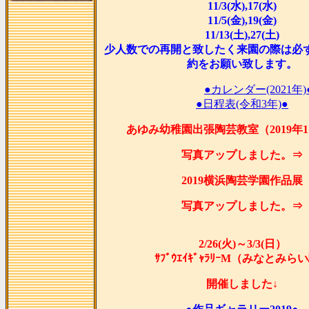
11/3(水),17(水)
11/5(金),19(金)
11/13(土),27(土)
少人数での再開と致したく来園の際は必
約をお願い致します。
●カレンダー(2021年)
●日程表(令和3年)●
あゆみ幼稚園出張陶芸教室（2019年1
写真アップしました。⇒
2019横浜陶芸学園作品展
写真アップしました。⇒
2/26(火)～3/3(日）
ｻﾌﾞｳｴｲｷﾞｬﾗﾘｰM（みなとみら
開催しました↓