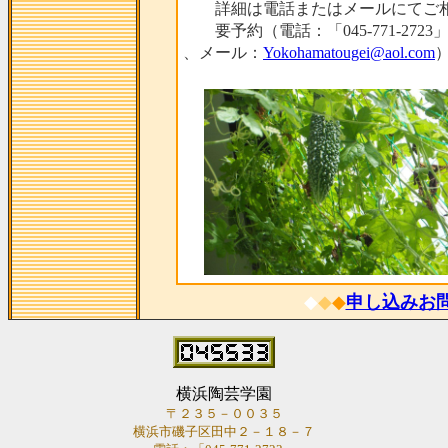
詳細は電話またはメールにてご相
要予約（電話：「045-771-2723
、メール：
Yokohamatougei@aol.com
◆
◆
◆
申し込みお
横浜陶芸学園
〒２３５－００３５
横浜市磯子区田中２－１８－７