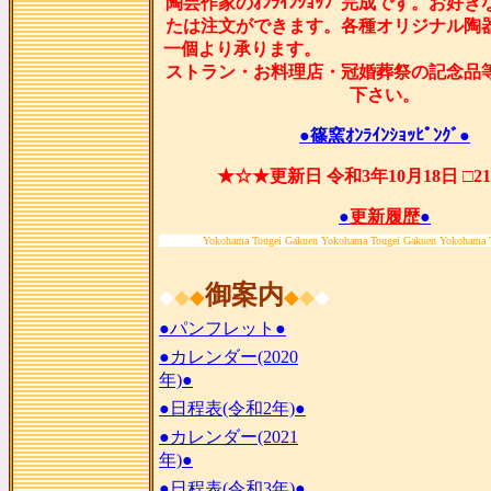
陶芸作家のｵﾝﾗｲﾝｼｮｯﾌﾟ完成です。お好
たは注文ができます。各種オリジナル陶
一個より承ります
ストラン・お料理店・冠婚葬祭の記念品
下さい。
●篠窯ｵﾝﾗｲﾝｼｮｯﾋﾟﾝｸﾞ●
★☆★更新日 令和3年10月18日 □2
●
更新履歴
●
Yokohama Tougei Gakuen Yokohama Tougei Gakuen Yokohama 
御案内
◆
◆
◆
◆
◆
◆
●パンフレット●
●カレンダー(2020
年)●
●日程表(令和2年)●
●カレンダー(2021
年)●
●日程表(令和3年)●