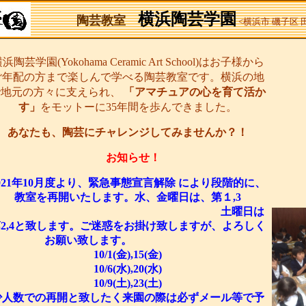
横浜陶芸学園
陶芸教室
<横浜市 磯子区
浜陶芸学園(Yokohama Ceramic Art School)はお子様から
ご年配の方まで楽しんで学べる陶芸教室です。横浜の地
で地元の方々に支えられ、
「アマチュアの心を育て活か
す」
をモットーに35年間を歩んできました。
あなたも、陶芸にチャレンジしてみませんか？！
お知らせ！
021年10月度より、緊急事態宣言解除 により段階的に、
教室を再開いたします。水、金曜日は、第１,3
土曜日は
2,4と致します。ご迷惑をお掛け致しますが、よろしく
お願い致します。
10/1(金),15(金)
10/6(水),20(水)
10/9(土),23(土)
少人数での再開と致したく来園の際は必ずメール等で予