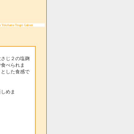
n Yokohama Tougei Gakuen
大さじ２の塩麹
で食べられま
りとした食感で
楽しめま