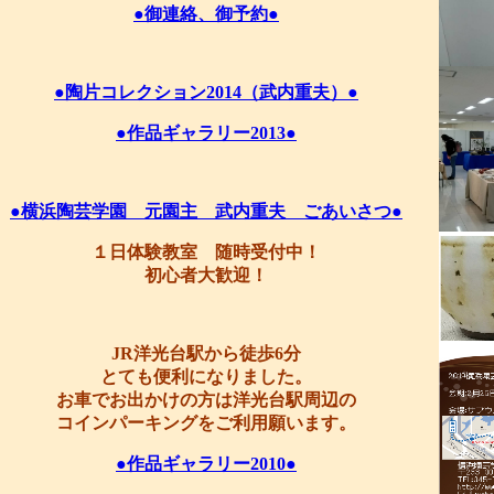
●御連絡、御予約●
●陶片コレクション2014（武内重夫）●
●作品ギャラリー2013●
●横浜陶芸学園 元園主 武内重夫 ごあいさつ●
１日体験教室 随時受付中！
初心者大歓迎！
JR洋光台駅から徒歩6分
とても便利になりました。
お車でお出かけの方は洋光台駅周辺の
コインパーキングをご利用願います。
●作品ギャラリー2010●