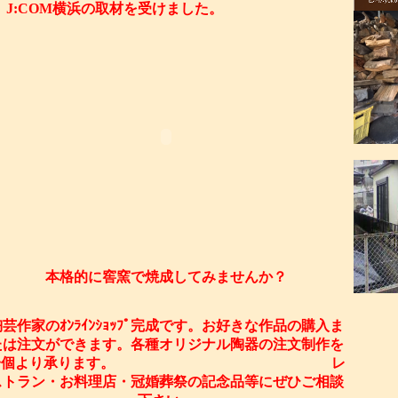
J:COM横浜の取材を受けました。
本格的に窖窯で焼成してみませんか？
陶芸作家のｵﾝﾗｲﾝｼｮｯﾌﾟ完成です。お好きな作品の購入ま
たは注文ができます。各種オリジナル陶器の注文制作を
一個より承ります。 レ
ストラン・お料理店・冠婚葬祭の記念品等にぜひご相談