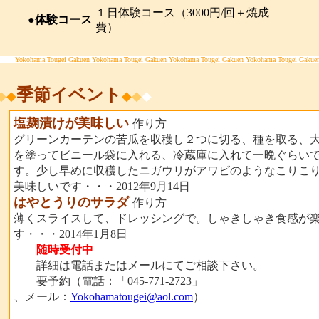
１日体験コース（3000円/回＋焼成
●体験コース
費）
Yokohama Tougei Gakuen Yokohama Tougei Gakuen Yokohama Tougei Gakuen Yokohama Tougei Gakue
季節イベント
◆
◆
◆
◆
◆
塩麹漬けが美味しい
作り方
グリーンカーテンの苦瓜を収穫し２つに切る、種を取る、
を塗ってビニール袋に入れる、冷蔵庫に入れて一晩ぐらい
す。少し早めに収穫したニガウリがアワビのようなこりこ
美味しいです・・・2012年9月14日
はやとうりのサラダ
作り方
薄くスライスして、ドレッシングで。しゃきしゃき食感が
す・・・2014年1月8日
随時受付中
詳細は電話またはメールにてご相談下さい。
要予約（電話：「045-771-2723」
、メール：
Yokohamatougei@aol.com
）