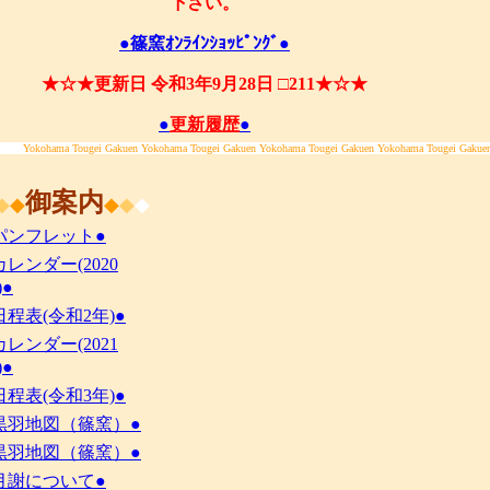
下さい。
●篠窯ｵﾝﾗｲﾝｼｮｯﾋﾟﾝｸﾞ●
★☆★更新日 令和3年9月28日 □211★☆★
●
更新履歴
●
Yokohama Tougei Gakuen Yokohama Tougei Gakuen Yokohama Tougei Gakuen Yokohama Tougei Gakue
御案内
◆
◆
◆
◆
◆
パンフレット●
カレンダー(2020
)●
日程表(令和2年)●
カレンダー(2021
)●
日程表(令和3年)●
黒羽地図（篠窯）●
黒羽地図（篠窯）●
月謝について●