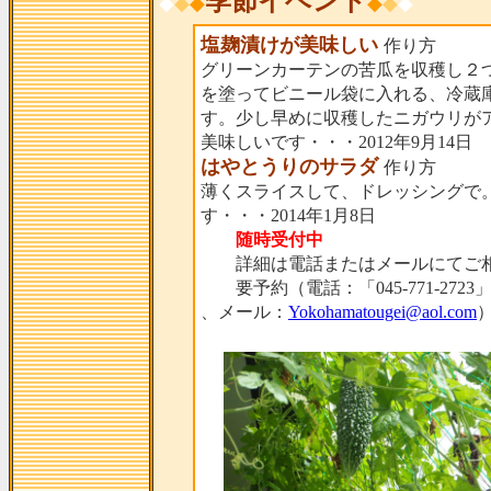
季節イベント
◆
◆
◆
◆
◆
◆
塩麹漬けが美味しい
作り方
グリーンカーテンの苦瓜を収穫し２
を塗ってビニール袋に入れる、冷蔵
す。少し早めに収穫したニガウリが
美味しいです・・・2012年9月14日
はやとうりのサラダ
作り方
薄くスライスして、ドレッシングで
す・・・2014年1月8日
随時受付中
詳細は電話またはメールにてご相
要予約（電話：「045-771-2723
、メール：
Yokohamatougei@aol.com