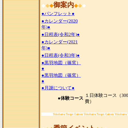
御案内
◆
◆
◆
◆
◆
◆
●パンフレット●
●カレンダー(2020
年)●
●日程表(令和2年)●
●カレンダー(2021
年)●
●日程表(令和3年)●
●黒羽地図（篠窯）
●
●黒羽地図（篠窯）
●
●月謝について●
１日体験コース（300
●体験コース
費）
Yokohama Tougei Gakuen Yokohama Tougei Gakuen Yokohama 