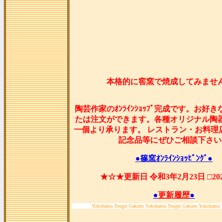
本格的に窖窯で焼成してみませ
陶芸作家のｵﾝﾗｲﾝｼｮｯﾌﾟ完成です。お好
たは注文ができます。各種オリジナル陶
一個より承ります。 レストラン・お料理
記念品等にぜひご相談下さい
●篠窯ｵﾝﾗｲﾝｼｮｯﾋﾟﾝｸﾞ●
★☆★更新日 令和3年2月23日 □2
●
更新履歴
●
Yokohama Tougei Gakuen Yokohama Tougei Gakuen Yokohama 