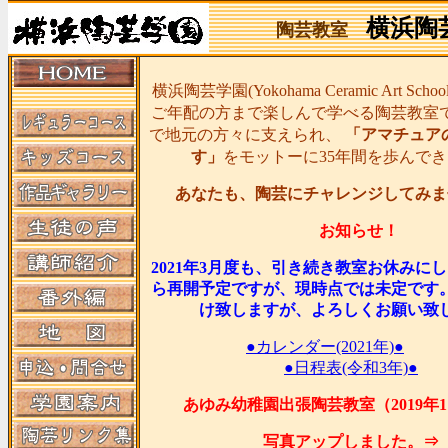
横浜陶
陶芸教室
横浜陶芸学園(Yokohama Ceramic Art Sc
ご年配の方まで楽しんで学べる陶芸教室
で地元の方々に支えられ、
「アマチュア
す」
をモットーに35年間を歩んで
あなたも、陶芸にチャレンジしてみま
お知らせ！
2021年3月度も、引き続き教室お休みに
ら再開予定ですが、現時点では未定です
け致しますが、よろしくお願い致
●カレンダー(2021年)●
●日程表(令和3年)●
あゆみ幼稚園出張陶芸教室（2019年1
写真アップしました。⇒