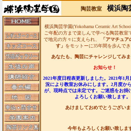
横浜陶
陶芸教室
横浜陶芸学園(Yokohama Ceramic Art Sc
ご年配の方まで楽しんで学べる陶芸教室
で地元の方々に支えられ、
「アマチュア
す」
をモットーに35年間を歩んで
あなたも、陶芸にチャレンジしてみま
お知らせ！
2021年度日程表更新しました。2021年1
況により教室お休みにします。2月度か
が、現時点では未定です。ご迷惑をお掛
よろしくお願い致します。
あけましておめでとうございま
今年もよろしくお願い致しま