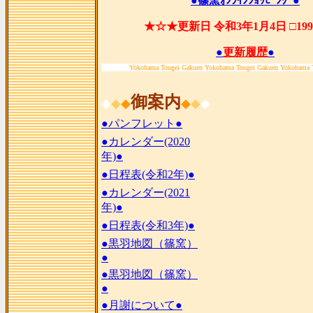
●篠窯ｵﾝﾗｲﾝｼｮｯﾋﾟﾝｸﾞ●
★☆★更新日 令和3年1月4日 □19
●
更新履歴
●
Yokohama Tougei Gakuen Yokohama Tougei Gakuen Yokohama 
御案内
◆
◆
◆
◆
◆
◆
●パンフレット●
●カレンダー(2020
年)●
●日程表(令和2年)●
●カレンダー(2021
年)●
●日程表(令和3年)●
●黒羽地図（篠窯）
●
●黒羽地図（篠窯）
●
●月謝について●