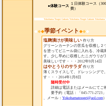
１日体験コース（300
●体験コース
費）
Yokohama Tougei Gakuen Yokohama Tougei Gakuen Yokohama 
季節イベント
◆
◆
◆
◆
◆
◆
塩麹漬けが美味しい
作り方
グリーンカーテンの苦瓜を収穫し２
を塗ってビニール袋に入れる、冷蔵
す。少し早めに収穫したニガウリが
美味しいです・・・2012年9月14日
はやとうりのサラダ
作り方
薄くスライスして、ドレッシングで
す・・・2014年1月8日
随時受付中
詳細は電話またはメールにてご相
要予約（電話：「045-771-2723
、メール：
Yokohamatougei@aol.com