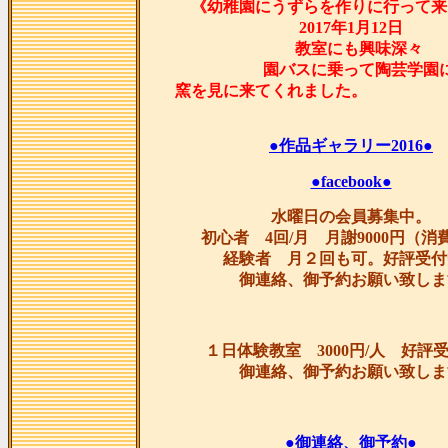
《幼稚園にうずらを作りに行って来
2017年1月12日
教室にも興味深々
園バスに乗って陶芸学園
窯を見に来てくれま
●作品ギャラリー2016●
●facebook●
水曜日の会員募集中。
初心者 4回/月 月謝9000円（消
経験者 月２回も可。好評受付
御連絡、御予約お願い致しま
１日体験教室 3000円/人 好評
御連絡、御予約お願い致しま
●御連絡、御予約●