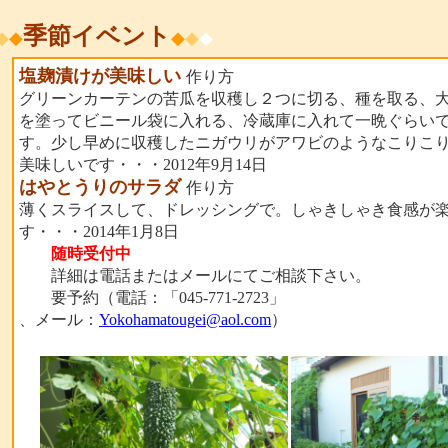
季節イベント
◆
◆
◆
◆
◆
塩麹漬けが美味しい
作り方
グリーンカーテンの苦瓜を収穫し２つに切る、種を取る、
を塗ってビニール袋に入れる、冷蔵庫に入れて一晩ぐらい
す。少し早めに収穫したニガウリがアワビのようなこりこ
美味しいです・・・2012年9月14日
はやとうりのサラダ
作り方
薄くスライスして、ドレッシングで。しゃきしゃき食感が
す・・・2014年1月8日
随時受付中
詳細は電話またはメールにてご相談下さい。
要予約（電話：「045-771-2723」
、メール：
Yokohamatougei@aol.com
）