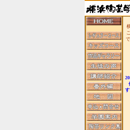
横
2
す