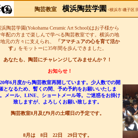
横浜陶芸学園
陶芸教室
<横浜市 磯子区
浜陶芸学園(Yokohama Ceramic Art School)はお子様から
ご年配の方まで楽しんで学べる陶芸教室です。横浜の地
で地元の方々に支えられ、
「アマチュアの心を育て活か
す」
をモットーに35年間を歩んできました。
あなたも、陶芸にチャレンジしてみませんか？！
お知らせ！
020年6月度から陶芸教室再開しています。少人数での開
催となるため、暫くの間、予め予約をお願いいたしま
。メール、LINE、ショートメール等。ご迷惑をお掛け
致しますが、よろしくお願い致します。
陶芸教室8月及び9月の土曜日の予定です。
8月は 8日 22日 29日です。