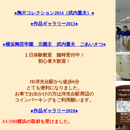
●陶片コレクション2014（武内重夫）●
●作品ギャラリー2013●
●横浜陶芸学園 元園主 武内重夫 ごあいさつ●
１日体験教室 随時受付中！
初心者大歓迎！
JR洋光台駅から徒歩6分
とても便利になりました。
お車でお出かけの方は洋光台駅周辺の
コインパーキングをご利用願います。
●作品ギャラリー2010●
J:COM横浜の取材を受けました。