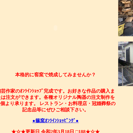
本格的に窖窯で焼成してみませんか？
陶芸作家のｵﾝﾗｲﾝｼｮｯﾌﾟ完成です。お好きな作品の購入ま
たは注文ができます。各種オリジナル陶器の注文制作を
一個より承ります。 レストラン・お料理店・冠婚葬祭の
記念品等にぜひご相談下さい。
●篠窯ｵﾝﾗｲﾝｼｮｯﾋﾟﾝｸﾞ●
★☆★更新日 令和2年3月18日 □188★☆★