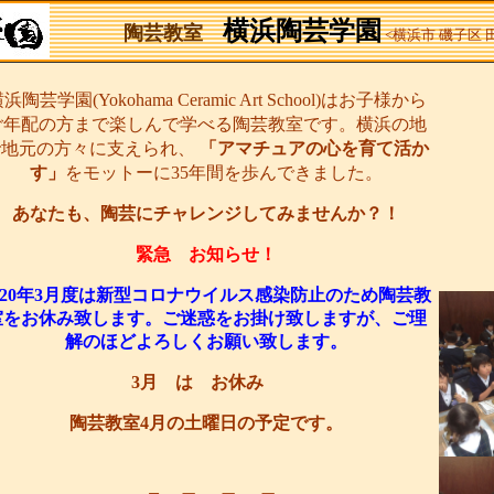
横浜陶芸学園
陶芸教室
<横浜市 磯子区
浜陶芸学園(Yokohama Ceramic Art School)はお子様から
ご年配の方まで楽しんで学べる陶芸教室です。横浜の地
で地元の方々に支えられ、
「アマチュアの心を育て活か
す」
をモットーに35年間を歩んできました。
あなたも、陶芸にチャレンジしてみませんか？！
緊急 お知らせ！
020年3月度は新型コロナウイルス感染防止のため陶芸教
室をお休み致します。ご迷惑をお掛け致しますが、ご理
解のほどよろしくお願い致します。
3月 は お休み
陶芸教室4月の土曜日の予定です。