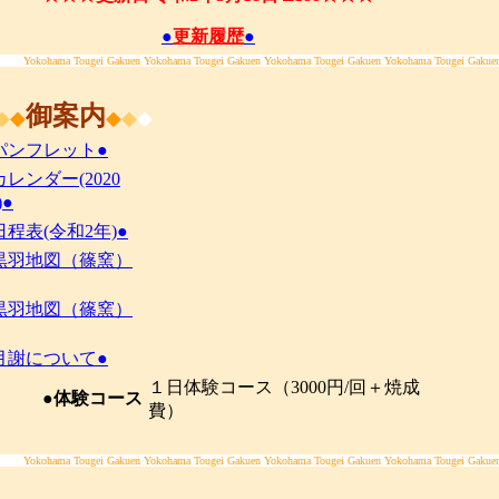
●
更新履歴
●
Yokohama Tougei Gakuen Yokohama Tougei Gakuen Yokohama Tougei Gakuen Yokohama Tougei Gakue
御案内
◆
◆
◆
◆
◆
パンフレット●
カレンダー(2020
)●
日程表(令和2年)●
黒羽地図（篠窯）
黒羽地図（篠窯）
月謝について●
１日体験コース（3000円/回＋焼成
●体験コース
費）
Yokohama Tougei Gakuen Yokohama Tougei Gakuen Yokohama Tougei Gakuen Yokohama Tougei Gakue