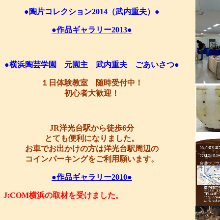
●陶片コレクション2014（武内重夫）●
●作品ギャラリー2013●
●横浜陶芸学園 元園主 武内重夫 ごあいさつ●
１日体験教室 随時受付中！
初心者大歓迎！
JR洋光台駅から徒歩6分
とても便利になりました。
お車でお出かけの方は洋光台駅周辺の
コインパーキングをご利用願います。
●作品ギャラリー2010●
J:COM横浜の取材を受けました。