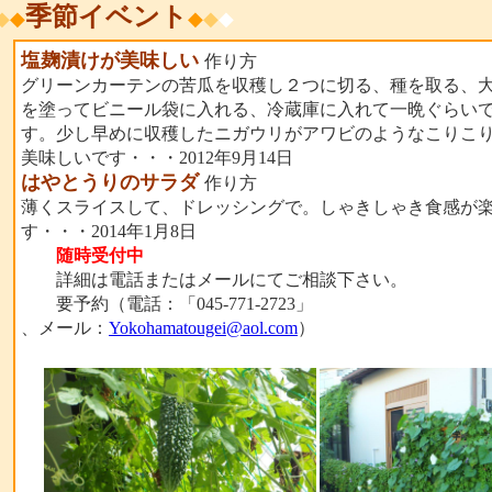
季節イベント
◆
◆
◆
◆
◆
塩麹漬けが美味しい
作り方
グリーンカーテンの苦瓜を収穫し２つに切る、種を取る、
を塗ってビニール袋に入れる、冷蔵庫に入れて一晩ぐらい
す。少し早めに収穫したニガウリがアワビのようなこりこ
美味しいです・・・2012年9月14日
はやとうりのサラダ
作り方
薄くスライスして、ドレッシングで。しゃきしゃき食感が
す・・・2014年1月8日
随時受付中
詳細は電話またはメールにてご相談下さい。
要予約（電話：「045-771-2723」
、メール：
Yokohamatougei@aol.com
）