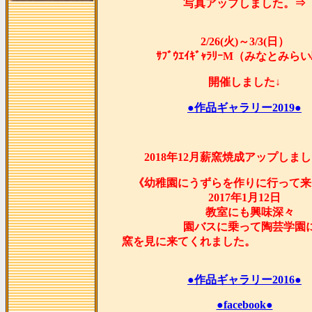
写真アップしました。⇒
2/26(火)～3/3(日）
ｻﾌﾞｳｴｲｷﾞｬﾗﾘｰM（みなとみら
開催しました↓
●作品ギャラリー2019●
2018年12月薪窯焼成アップしま
《幼稚園にうずらを作りに行って来
2017年1月12日
教室にも興味深々
園バスに乗って陶芸学園
窯を見に来てくれま
●作品ギャラリー2016●
●facebook●