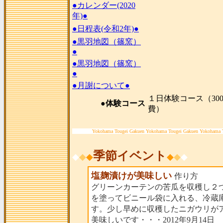
●カレンダー(2020
年)●
●日程表(令和2年)●
●黒羽地図（篠窯）
●
●黒羽地図（篠窯）
●
●月謝について●
１日体験コース（300
●体験コース
費）
Yokohama Tougei Gakuen Yokohama Tougei Gakuen Yokohama 
季節イベント
◆
◆
◆
◆
◆
◆
塩麹漬けが美味しい
作り方
グリーンカーテンの苦瓜を収穫し２
を塗ってビニール袋に入れる、冷蔵
す。少し早めに収穫したニガウリが
美味しいです・・・2012年9月14日