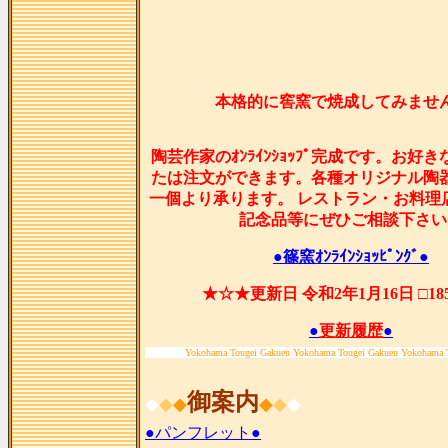
本格的に窖窯で焼成してみませ
陶芸作家のｵﾝﾗｲﾝｼｮｯﾌﾟ完成です。お好
たは注文ができます。各種オリジナル陶
一個より承ります。 レストラン・お料理
記念品等にぜひご相談下さい
●篠窯ｵﾝﾗｲﾝｼｮｯﾋﾟﾝｸﾞ●
★☆★更新日 令和2年1月16日 □1
●
更新履歴
●
Yokohama Tougei Gakuen Yokohama Tougei Gakuen Yokohama 
御案内
◆
◆
◆
◆
◆
◆
●パンフレット●