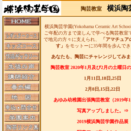
横浜陶
陶芸教室
横浜陶芸学園(Yokohama Ceramic Art Sc
ご年配の方まで楽しんで学べる陶芸教室
で地元の方々に支えられ、
「アマチュア
す」
をモットーに35年間を歩んで
あなたも、陶芸にチャレンジしてみま
陶芸教室 2020年1月及び2月の土曜日
1月11日,18日,25日
2月8日,15日,22日
あゆみ幼稚園出張陶芸教室（2019年1
写真アップしました。⇒
2019横浜陶芸学園作品展