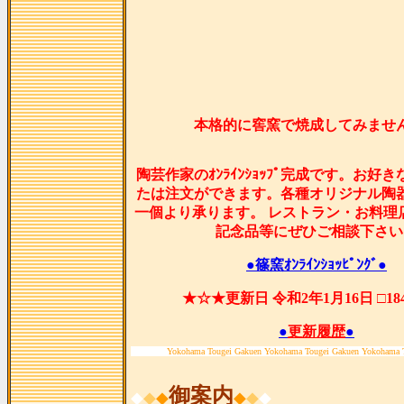
本格的に窖窯で焼成してみませ
陶芸作家のｵﾝﾗｲﾝｼｮｯﾌﾟ完成です。お好
たは注文ができます。各種オリジナル陶
一個より承ります。 レストラン・お料理
記念品等にぜひご相談下さい
●篠窯ｵﾝﾗｲﾝｼｮｯﾋﾟﾝｸﾞ●
★☆★更新日 令和2年1月16日 □1
●
更新履歴
●
Yokohama Tougei Gakuen Yokohama Tougei Gakuen Yokohama 
御案内
◆
◆
◆
◆
◆
◆