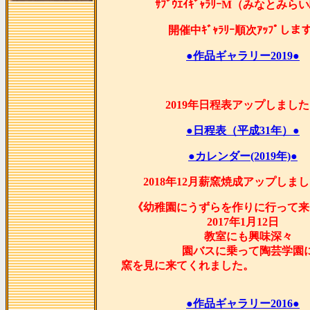
ｻﾌﾞｳｴｲｷﾞｬﾗﾘｰM（みなとみら
開催中ｷﾞｬﾗﾘｰ順次ｱｯﾌﾟします
●作品ギャラリー2019●
2019年日程表アップしまし
●日程表（平成31年）●
●カレンダー(2019年)●
2018年12月薪窯焼成アップしま
《幼稚園にうずらを作りに行って来
2017年1月12日
教室にも興味深々
園バスに乗って陶芸学園
窯を見に来てくれま
●作品ギャラリー2016●