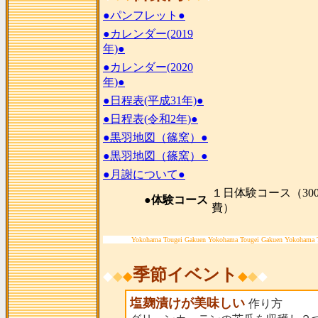
●パンフレット●
●カレンダー(2019
年)●
●カレンダー(2020
年)●
●日程表(平成31年)●
●日程表(令和2年)●
●黒羽地図（篠窯）●
●黒羽地図（篠窯）●
●月謝について●
１日体験コース（300
●体験コース
費）
Yokohama Tougei Gakuen Yokohama Tougei Gakuen Yokohama 
季節イベント
◆
◆
◆
◆
◆
◆
塩麹漬けが美味しい
作り方