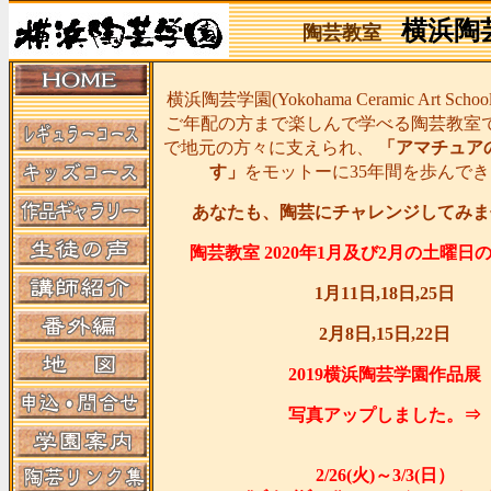
横浜陶
陶芸教室
横浜陶芸学園(Yokohama Ceramic Art Sc
ご年配の方まで楽しんで学べる陶芸教室
で地元の方々に支えられ、
「アマチュア
す」
をモットーに35年間を歩んで
あなたも、陶芸にチャレンジしてみま
陶芸教室 2020年1月及び2月の土曜日
1月11日,18日,25日
2月8日,15日,22日
2019横浜陶芸学園作品展
写真アップしました。⇒
2/26(火)～3/3(日）