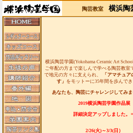
横浜陶
陶芸教室
横浜陶芸学園(Yokohama Ceramic Art Sc
ご年配の方まで楽しんで学べる陶芸教室
で地元の方々に支えられ、
「アマチュア
す」
をモットーに35年間を歩んで
あなたも、陶芸にチャレンジしてみま
2019横浜陶芸学園作品展
詳細決定アップしました。
2/26(火)～3/3(日）