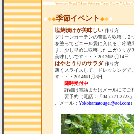
Yokohama Tougei Gakuen Yokohama Tougei Gakuen Yokohama 
季節イベント
◆
◆
◆
◆
◆
◆
塩麹漬けが美味しい
作り方
グリーンカーテンの苦瓜を収穫し２
を塗ってビニール袋に入れる、冷蔵
す。少し早めに収穫したニガウリが
美味しいです・・・2012年9月14日
はやとうりのサラダ
作り方
薄くスライスして、ドレッシングで
す・・・2014年1月8日
随時受付中
詳細は電話またはメールにてご相
要予約（電話：「045-771-2723
、メール：
Yokohamatougei@aol.com