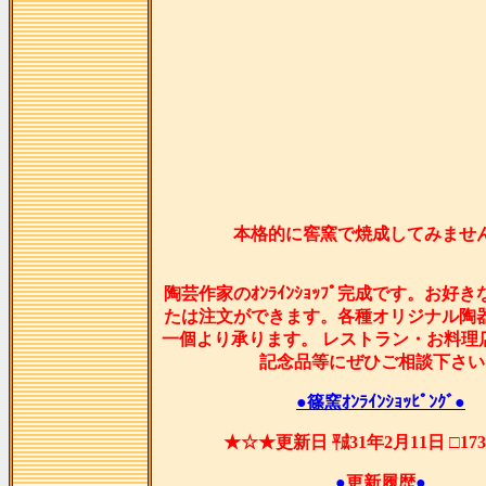
本格的に窖窯で焼成してみませ
陶芸作家のｵﾝﾗｲﾝｼｮｯﾌﾟ完成です。お好
たは注文ができます。各種オリジナル陶
一個より承ります。 レストラン・お料理
記念品等にぜひご相談下さい
●篠窯ｵﾝﾗｲﾝｼｮｯﾋﾟﾝｸﾞ●
★☆★更新日 ㍻31年2月11日 □17
●
更新履歴
●