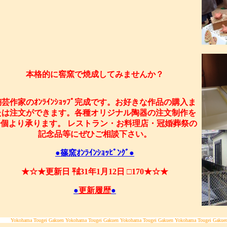
本格的に窖窯で焼成してみませんか？
陶芸作家のｵﾝﾗｲﾝｼｮｯﾌﾟ完成です。お好きな作品の購入ま
たは注文ができます。各種オリジナル陶器の注文制作を
一個より承ります。 レストラン・お料理店・冠婚葬祭の
記念品等にぜひご相談下さい。
●篠窯ｵﾝﾗｲﾝｼｮｯﾋﾟﾝｸﾞ●
★☆★更新日 ㍻31年1月12日 □170★☆★
●
更新履歴
●
Yokohama Tougei Gakuen Yokohama Tougei Gakuen Yokohama Tougei Gakuen Yokohama Tougei Gakue