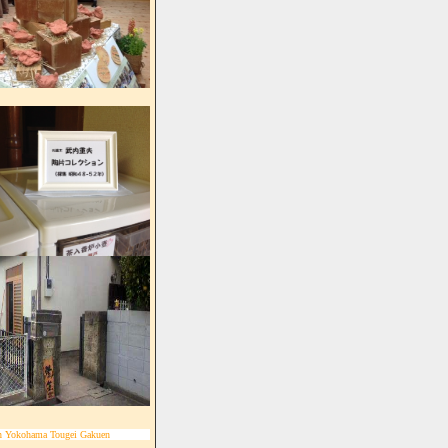
n Yokohama Tougei Gakuen