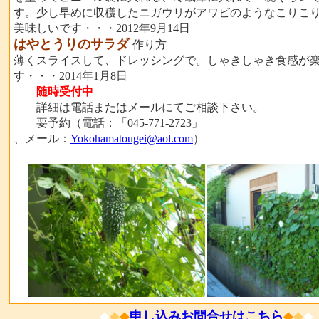
す。少し早めに収穫したニガウリがアワビのようなこりこ
美味しいです・・・2012年9月14日
はやとうりのサラダ
作り方
薄くスライスして、ドレッシングで。しゃきしゃき食感が
す・・・2014年1月8日
随時受付中
詳細は電話またはメールにてご相談下さい。
要予約（電話：「045-771-2723」
、メール：
Yokohamatougei@aol.com
）
◆
◆
◆
申し込みお問合せはこちら
◆
◆
◆