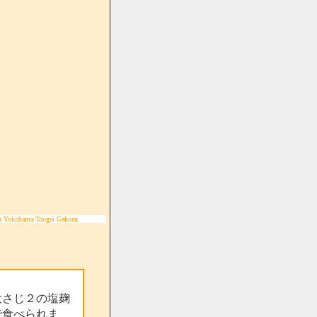
n Yokohama Tougei Gakuen
大さじ２の塩麹
で食べられま