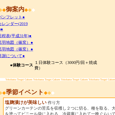
御案内
◆
◆
◆
◆
◆
パンフレット●
カレンダー(2019
)●
日程表(平成31年)●
黒羽地図（篠窯）●
黒羽地図（篠窯）●
月謝について●
１日体験コース（3000円/回＋焼成
●体験コース
費）
Yokohama Tougei Gakuen Yokohama Tougei Gakuen Yokohama Tougei Gakuen Yokohama Tougei Gakue
季節イベント
◆
◆
◆
◆
◆
塩麹漬けが美味しい
作り方
グリーンカーテンの苦瓜を収穫し２つに切る、種を取る、
を塗ってビニール袋に入れる、冷蔵庫に入れて一晩ぐらい