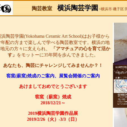
横浜陶芸学園
陶芸教室
<横浜市 磯子区
浜陶芸学園(Yokohama Ceramic Art School)はお子様から
ご年配の方まで楽しんで学べる陶芸教室です。横浜の地
で地元の方々に支えられ、
「アマチュアの心を育て活か
す」
をモットーに35年間を歩んできました。
あなたも、陶芸にチャレンジしてみませんか？！
窖窯(薪窯)焼成のご案内、展覧会開催のご案内
あけましておめでとうございます
窖窯（薪窯）焼成
2018/12/21～
2019横浜陶芸学園作品展
2019/2/26（火）-3/3（日）