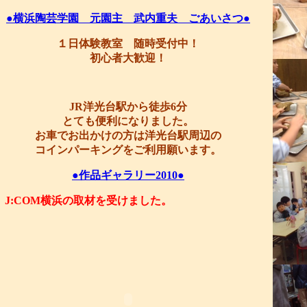
●横浜陶芸学園 元園主 武内重夫 ごあいさつ●
１日体験教室 随時受付中！
初心者大歓迎！
JR洋光台駅から徒歩6分
とても便利になりました。
お車でお出かけの方は洋光台駅周辺の
コインパーキングをご利用願います。
●作品ギャラリー2010●
J:COM横浜の取材を受けました。