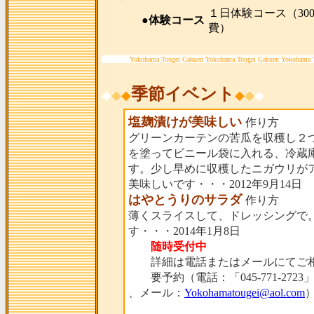
１日体験コース（300
●体験コース
費）
Yokohama Tougei Gakuen Yokohama Tougei Gakuen Yokohama 
季節イベント
◆
◆
◆
◆
◆
◆
塩麹漬けが美味しい
作り方
グリーンカーテンの苦瓜を収穫し２
を塗ってビニール袋に入れる、冷蔵
す。少し早めに収穫したニガウリが
美味しいです・・・2012年9月14日
はやとうりのサラダ
作り方
薄くスライスして、ドレッシングで
す・・・2014年1月8日
随時受付中
詳細は電話またはメールにてご相
要予約（電話：「045-771-2723
、メール：
Yokohamatougei@aol.com