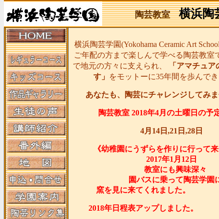
横浜陶
陶芸教室
横浜陶芸学園(Yokohama Ceramic Art Sc
ご年配の方まで楽しんで学べる陶芸教室
で地元の方々に支えられ、
「アマチュア
す」
をモットーに35年間を歩んで
あなたも、陶芸にチャレンジしてみま
陶芸教室 2018年4月の土曜日の予
4月14日,21日,28日
《幼稚園にうずらを作りに行って来
2017年1月12日
教室にも興味深々
園バスに乗って陶芸学園
窯を見に来てくれま
2018年日程表アップし