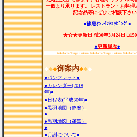
一個より承ります。 レストラン・お料理
記念品等にぜひご相談下さい
●篠窯ｵﾝﾗｲﾝｼｮｯﾋﾟﾝｸﾞ●
★☆★更新日 ㍻30年3月24日 □15
●
更新履歴
●
Yokohama Tougei Gakuen Yokohama Tougei Gakuen Yokohama 
御案内
◆
◆
◆
◆
◆
◆
●パンフレット●
●カレンダー(2018
年)●
●日程表(平成30年)●
●黒羽地図（篠窯）
●
●黒羽地図（篠窯）
●
●月謝について●