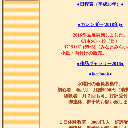
●日程表（平成30年）●
●カレンダー(2018年)●
2016作品展実施しました。
6/14(火)～19（日）
ｻﾌﾞｳｴｲｷﾞｬﾗﾘｰM（みなとみら
小皿・向付けの販
●作品ギャラリー2016●
●facebook●
水曜日の会員募集中。
初心者 4回/月 月謝9000円（消
経験者 月２回も可。好評受付
御連絡、御予約お願い致しま
１日体験教室 3000円/人 好評