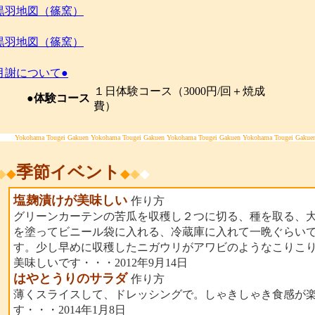
黒羽地図（篠窯）
黒羽地図（篠窯）
月謝について●
１日体験コース（3000円/回＋焼成
●体験コース
費）
Yokohama Tougei Gakuen Yokohama Tougei Gakuen Yokohama Tougei Gakuen Yokohama Tougei Gakue
季節イベント
◆
◆
◆
◆
◆
塩麹漬けが美味しい
作り方
グリーンカーテンの苦瓜を収穫し２つに切る、種を取る、
を塗ってビニール袋に入れる、冷蔵庫に入れて一晩ぐらい
す。少し早めに収穫したニガウリがアワビのようなこりこ
美味しいです・・・2012年9月14日
はやとうりのサラダ
作り方
薄くスライスして、ドレッシングで。しゃきしゃき食感が
す・・・2014年1月8日