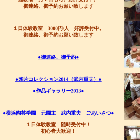
御連絡、御予約お願い致します
１日体験教室 3000円/人 好評受付中。
御連絡、御予約お願い致します
●御連絡、御予約●
●陶片コレクション2014（武内重夫）●
●作品ギャラリー2013●
●横浜陶芸学園 元園主 武内重夫 ごあいさつ●
１日体験教室 随時受付中！
初心者大歓迎！