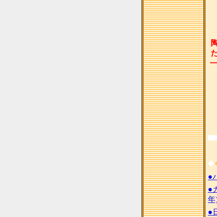
◆
●
●
年
●