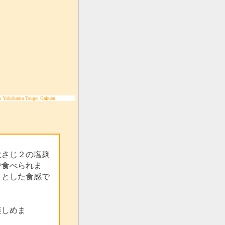
n Yokohama Tougei Gakuen
大さじ２の塩麹
で食べられま
りとした食感で
楽しめま