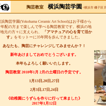
横浜陶芸学園
陶芸教室
<横浜市 磯子区
浜陶芸学園(Yokohama Ceramic Art School)はお子様から
ご年配の方まで楽しんで学べる陶芸教室です。横浜の地
で地元の方々に支えられ、
「アマチュアの心を育て活か
す」
をモットーに35年間を歩んできました。
あなたも、陶芸にチャレンジしてみませんか？！
新年あけましておめでとうございます。
本年もよろしく願いいたします。
陶芸教室 2018年1月 2月の土曜日の予定です。
1月13日,20日,27日
2月3日,17日,24日
《幼稚園にうずらを作りに行って来ました》
2017年1月12日