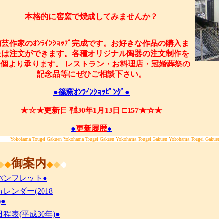
本格的に窖窯で焼成してみませんか？
陶芸作家のｵﾝﾗｲﾝｼｮｯﾌﾟ完成です。お好きな作品の購入ま
たは注文ができます。各種オリジナル陶器の注文制作を
一個より承ります。 レストラン・お料理店・冠婚葬祭の
記念品等にぜひご相談下さい。
●篠窯ｵﾝﾗｲﾝｼｮｯﾋﾟﾝｸﾞ●
★☆★更新日 ㍻30年1月13日 □157★☆★
●
更新履歴
●
Yokohama Tougei Gakuen Yokohama Tougei Gakuen Yokohama Tougei Gakuen Yokohama Tougei Gakue
御案内
◆
◆
◆
◆
◆
パンフレット●
カレンダー(2018
)●
日程表(平成30年)●