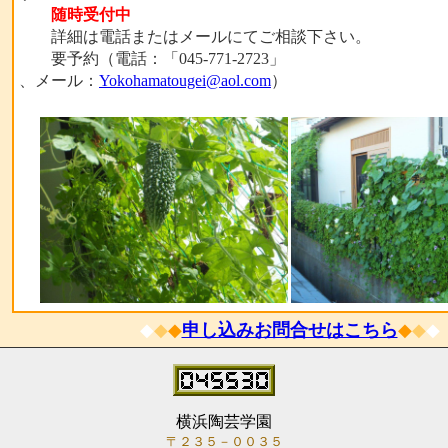
随時受付中
詳細は電話またはメールにてご相談下さい。
要予約（電話：「045-771-2723」
、メール：
Yokohamatougei@aol.com
）
◆
◆
◆
申し込みお問合せはこちら
◆
◆
◆
横浜陶芸学園
〒２３５－００３５