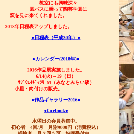
教室にも興味深々
園バスに乗って陶芸学園に
窯を見に来てくれました。
2018年日程表アップしました。
●日程表（平成30年）●
●カレンダー(2018年)●
2016作品展実施しました。
6/14(火)～19（日）
ｻﾌﾞｳｴｲｷﾞｬﾗﾘｰM（みなとみらい駅）
小皿・向付けの販売。
●作品ギャラリー2016●
●facebook●
水曜日の会員募集中。
初心者 4回/月 月謝9000円（消費税込）
経験者 月２回も可。好評受付中。