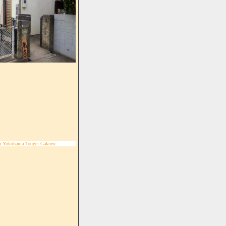
n Yokohama Tougei Gakuen