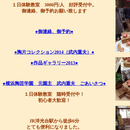
１日体験教室 3000円/人 好評受付中。
御連絡、御予約お願い致します
●御連絡、御予約●
●陶片コレクション2014（武内重夫）●
●作品ギャラリー2013●
●横浜陶芸学園 元園主 武内重夫 ごあいさつ●
１日体験教室 随時受付中！
初心者大歓迎！
JR洋光台駅から徒歩6分
とても便利になりました。