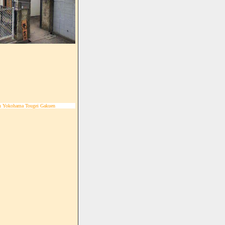
n Yokohama Tougei Gakuen