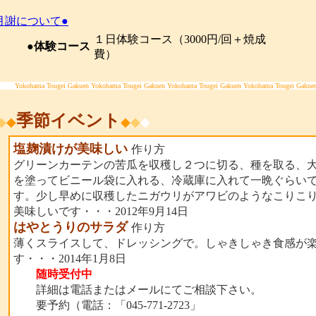
月謝について●
１日体験コース（3000円/回＋焼成
●体験コース
費）
Yokohama Tougei Gakuen Yokohama Tougei Gakuen Yokohama Tougei Gakuen Yokohama Tougei Gakue
季節イベント
◆
◆
◆
◆
◆
塩麹漬けが美味しい
作り方
グリーンカーテンの苦瓜を収穫し２つに切る、種を取る、
を塗ってビニール袋に入れる、冷蔵庫に入れて一晩ぐらい
す。少し早めに収穫したニガウリがアワビのようなこりこ
美味しいです・・・2012年9月14日
はやとうりのサラダ
作り方
薄くスライスして、ドレッシングで。しゃきしゃき食感が
す・・・2014年1月8日
随時受付中
詳細は電話またはメールにてご相談下さい。
要予約（電話：「045-771-2723」