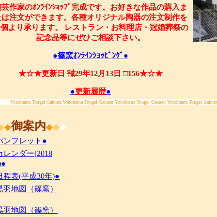
陶芸作家のｵﾝﾗｲﾝｼｮｯﾌﾟ完成です。お好きな作品の購入ま
たは注文ができます。各種オリジナル陶器の注文制作を
一個より承ります。 レストラン・お料理店・冠婚葬祭の
記念品等にぜひご相談下さい。
●篠窯ｵﾝﾗｲﾝｼｮｯﾋﾟﾝｸﾞ●
★☆★更新日 ㍻29年12月13日 □156★☆★
●
更新履歴
●
Yokohama Tougei Gakuen Yokohama Tougei Gakuen Yokohama Tougei Gakuen Yokohama Tougei Gakue
御案内
◆
◆
◆
◆
◆
パンフレット●
カレンダー(2018
)●
日程表(平成30年)●
黒羽地図（篠窯）
黒羽地図（篠窯）