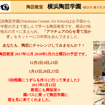
横浜陶芸学園
陶芸教室
<横浜市 磯子区
浜陶芸学園(Yokohama Ceramic Art School)はお子様から
ご年配の方まで楽しんで学べる陶芸教室です。横浜の地
で地元の方々に支えられ、
「アマチュアの心を育て活か
す」
をモットーに35年間を歩んできました。
あなたも、陶芸にチャレンジしてみませんか？！
陶芸教室 2017年12月 2018年1月の土曜日の予定です。
12月2日,9日,23日
1月13日,20日,27日
《幼稚園にうずらを作りに行って来ました》
2017年1月12日
教室にも興味深々
園バスに乗って陶芸学園に
窯を見に来てくれました。