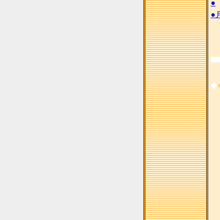
●
●
◆