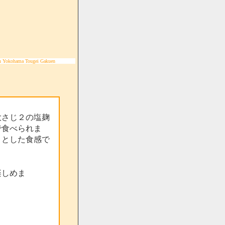
n Yokohama Tougei Gakuen
大さじ２の塩麹
で食べられま
りとした食感で
楽しめま