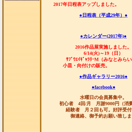
2017年日程表アップし
●日程表（平成29年）●
●カレンダー(2017年)●
2016作品展実施しました。
6/14(火)～19（日）
ｻﾌﾞｳｴｲｷﾞｬﾗﾘｰM（みなとみら
小皿・向付けの販
●作品ギャラリー2016●
●facebook●
水曜日の会員募集中。
初心者 4回/月 月謝9000円（消
経験者 月２回も可。好評受付
御連絡、御予約お願い致しま