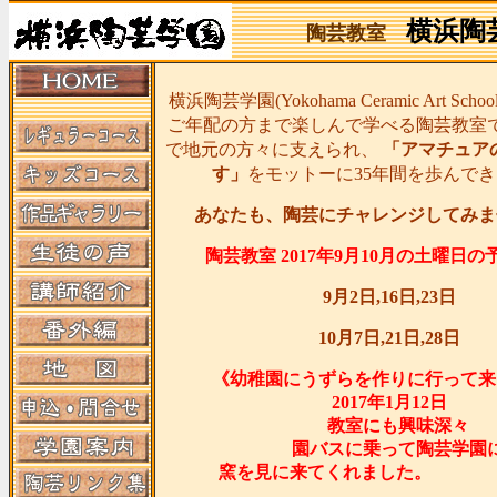
横浜陶
陶芸教室
横浜陶芸学園(Yokohama Ceramic Art Sc
ご年配の方まで楽しんで学べる陶芸教室
で地元の方々に支えられ、
「アマチュア
す」
をモットーに35年間を歩んで
あなたも、陶芸にチャレンジしてみま
陶芸教室 2017年9月10月の土曜日
9月2日,16日,23日
10月7日,21日,28日
《幼稚園にうずらを作りに行って来
2017年1月12日
教室にも興味深々
園バスに乗って陶芸学園
窯を見に来てくれま