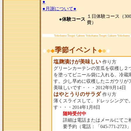
●
●月謝について●
１日体験コース（300
●体験コース
費）
Yokohama Tougei Gakuen Yokohama Tougei Gakuen Yokohama 
季節イベント
◆
◆
◆
◆
◆
◆
塩麹漬けが美味しい
作り方
グリーンカーテンの苦瓜を収穫し２
を塗ってビニール袋に入れる、冷蔵
す。少し早めに収穫したニガウリが
美味しいです・・・2012年9月14日
はやとうりのサラダ
作り方
薄くスライスして、ドレッシングで
す・・・2014年1月8日
随時受付中
詳細は電話またはメールにてご相
要予約（電話：「045-771-2723