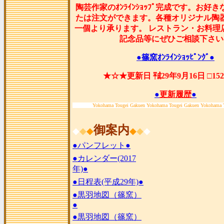
陶芸作家のｵﾝﾗｲﾝｼｮｯﾌﾟ完成です。お好
たは注文ができます。各種オリジナル陶
一個より承ります。 レストラン・お料理
記念品等にぜひご相談下さい
●篠窯ｵﾝﾗｲﾝｼｮｯﾋﾟﾝｸﾞ●
★☆★更新日 ㍻29年9月16日 □15
●
更新履歴
●
Yokohama Tougei Gakuen Yokohama Tougei Gakuen Yokohama 
御案内
◆
◆
◆
◆
◆
◆
●パンフレット●
●カレンダー(2017
年)●
●日程表(平成29年)●
●黒羽地図（篠窯）
●
●黒羽地図（篠窯）