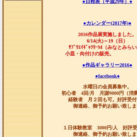
●日程表（平成29年）●
●カレンダー(2017年)●
2016作品展実施しました。
6/14(火)～19（日）
ｻﾌﾞｳｴｲｷﾞｬﾗﾘｰM（みなとみら
小皿・向付けの販
●作品ギャラリー2016●
●facebook●
水曜日の会員募集中。
初心者 4回/月 月謝9000円（消
経験者 月２回も可。好評受付
御連絡、御予約お願い致しま
１日体験教室 3000円/人 好評
御連絡、御予約お願い致しま