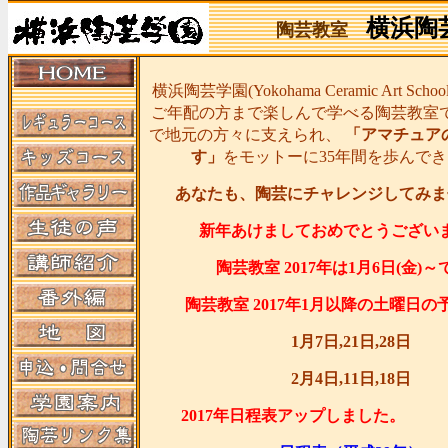
横浜陶
陶芸教室
横浜陶芸学園(Yokohama Ceramic Art Sc
ご年配の方まで楽しんで学べる陶芸教室
で地元の方々に支えられ、
「アマチュア
す」
をモットーに35年間を歩んで
あなたも、陶芸にチャレンジしてみま
新年あけましておめでとうござい
陶芸教室 2017年は1月6日(金)
陶芸教室 2017年1月以降の土曜日の
1月7日,21日,28日
2月4日,11日,18日
2017年日程表アップし