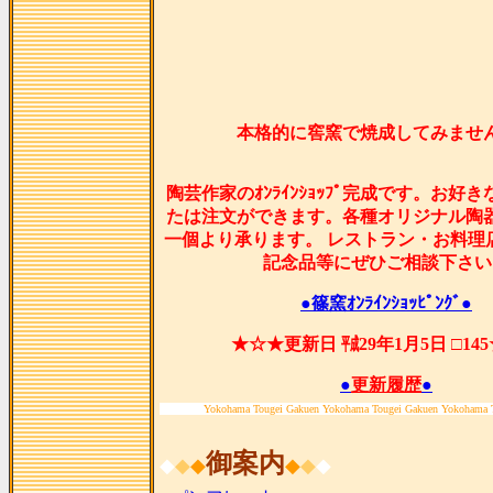
本格的に窖窯で焼成してみませ
陶芸作家のｵﾝﾗｲﾝｼｮｯﾌﾟ完成です。お好
たは注文ができます。各種オリジナル陶
一個より承ります。 レストラン・お料理
記念品等にぜひご相談下さい
●篠窯ｵﾝﾗｲﾝｼｮｯﾋﾟﾝｸﾞ●
★☆★更新日 ㍻29年1月5日 □14
●
更新履歴
●
Yokohama Tougei Gakuen Yokohama Tougei Gakuen Yokohama 
御案内
◆
◆
◆
◆
◆
◆