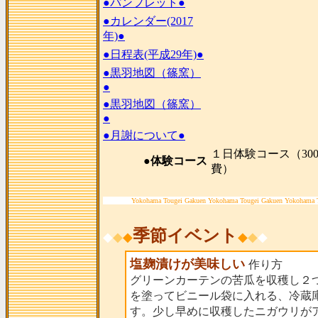
●パンフレット●
●カレンダー(2017
年)●
●日程表(平成29年)●
●黒羽地図（篠窯）
●
●黒羽地図（篠窯）
●
●月謝について●
１日体験コース（300
●体験コース
費）
Yokohama Tougei Gakuen Yokohama Tougei Gakuen Yokohama 
季節イベント
◆
◆
◆
◆
◆
◆
塩麹漬けが美味しい
作り方
グリーンカーテンの苦瓜を収穫し２
を塗ってビニール袋に入れる、冷蔵
す。少し早めに収穫したニガウリが