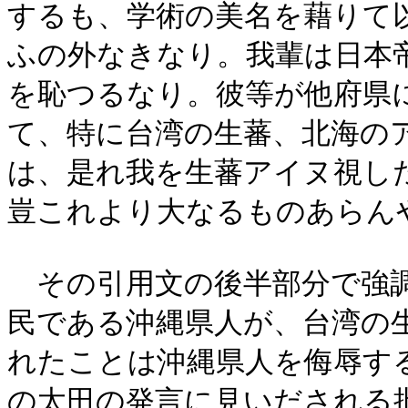
するも、学術の美名を藉りて
ふの外なきなり。我輩は日本
を恥つるなり。彼等が他府県
て、特に台湾の生蕃、北海の
は、是れ我を生蕃アイヌ視し
豈これより大なるものあらん
その引用文の後半部分で強調
民である沖縄県人が、台湾の
れたことは沖縄県人を侮辱す
の太田の発言に見いだされる