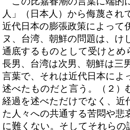
この比嘉春潮の言葉に端的に
人」（日本人）から侮蔑され
近代日本の膨張政策によって
ヌ、台湾、朝鮮の問題は、け
通底するものとして受けとめ
長男、台湾は次男、朝鮮は三
言葉で、それは近代日本によ
述べたものだと言う。（２）
経過を述べただけでなく、近
た人々への共通する苦悶や悲
に難くない。そしてそれらの