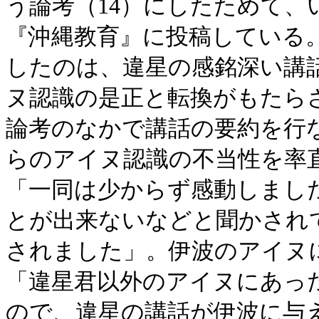
う論考（14）にしたためて、
『沖縄教育』に投稿している
したのは、違星の感銘深い講
ヌ認識の是正と転換がもたら
論考のなかで講話の要約を行
らのアイヌ認識の不当性を率
「一同は少からず感動しまし
とが出来ないなどと聞かされ
されました」。伊波のアイヌ
「違星君以外のアイヌにあっ
ので、違星の講話が伊波に与