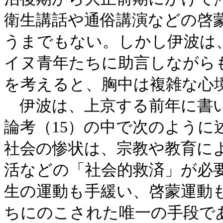
衛生講話や通俗講演などの啓
うまでもない。しかし伊波は
イヌ青年たちに助言しながら
を考えると、胸中は複雑な心
伊波は、上京する前年に書い
論考（15）の中で次のよう
社会の惨状は、宗教や教育に
活などの「社会的救済」が必
生の運動も手緩い、啓蒙運動
ちにのこされた唯一の手段で