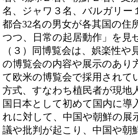
名、ジャワ３名、バルガリー
都合32名の男女が各其国の住
つつ、日常の起居動作」を見
（３）同博覧会は、娯楽性や
の博覧会の内容や展示のあり
て欧米の博覧会で採用されて
方式、すなわち植民者が現地
国日本として初めて国内に導
れに対して、中国や朝鮮の展
議や批判が起こり、中国や朝