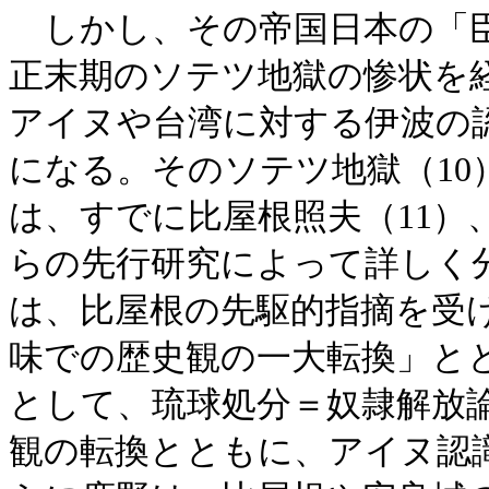
しかし、その帝国日本の「臣
正末期のソテツ地獄の惨状を
アイヌや台湾に対する伊波の
になる。そのソテツ地獄（1
は、すでに比屋根照夫（11）、
らの先行研究によって詳しく
は、比屋根の先駆的指摘を受
味での歴史観の一大転換」と
として、琉球処分＝奴隷解放
観の転換とともに、アイヌ認