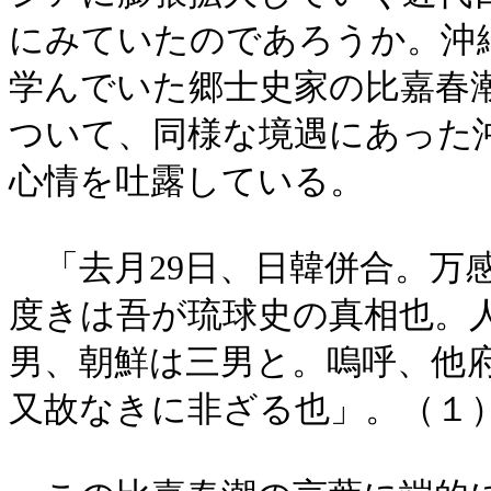
にみていたのであろうか。沖
学んでいた郷士史家の比嘉春
ついて、同様な境遇にあった
心情を吐露している。
「去月29日、日韓併合。万
度きは吾が琉球史の真相也。
男、朝鮮は三男と。嗚呼、他
又故なきに非ざる也」。（１