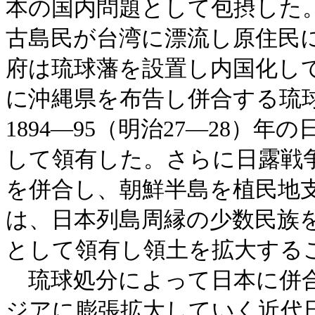
本の国内問題として包摂した。
古島民が台湾に漂流し原住民
府は琉球藩を設置し内国化して
に沖縄県を布告し併合する琉
1894―95（明治27―28）
して領有した。さらに日露戦争を
を併合し、朝鮮半島を植民地
は、日本列島周縁の少数民族
として領有し領土を拡大する
琉球処分によって日本に併合
ジアに膨張拡大していく近代