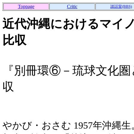
Toppage
Critic
談話室(BBS)
近代沖縄におけるマイ
比収
『別冊環⑥－琉球文化圏
収
やかび・おさむ 1957年沖