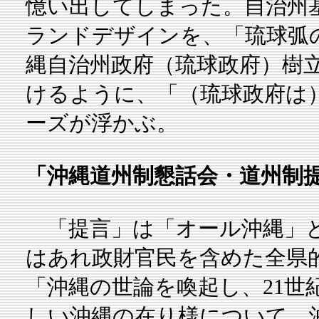
憶い出してしまった。自治州
ランドデザインを、「琉球弧
縄自治州政府（琉球政府）樹
けるように、「（琉球政府は
ーズが浮かぶ。
「沖縄道州制懇話会・道州制
「提言」は「オール沖縄」と
はあれ政財官民を含めた全県的
「沖縄の世論を喚起し、21世
しい沖縄の在り様について、