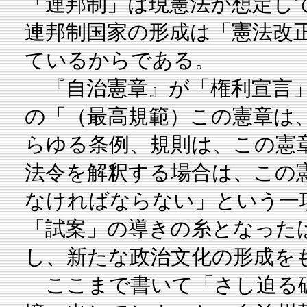
「連邦制」は現憲法が想定し
連邦制国家の形成は「憲法改
ているからである。
『自治憲章』が「権利宣言」
の「（最高規範）この憲章は
らゆる条例、規則は、この憲
法令を解釈する場合は、この
なければならない」という一
「試案」の導きの糸となった
し、新たな政治文化の形成を
ここまで書いて「さし迫る破