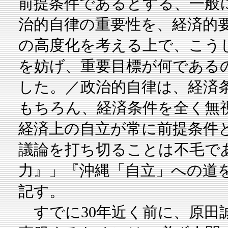
前提条件であるとする、一般
治的自律の重要性を、経済的
の高度化を考える上で、こう
を妨げ、重要目標が何である
した。／政治的自律は、経済
もちろん、経済条件を全く無
経済上の自立が常に前提条件
議論を打ち切ることは不毛で
力』」『沖縄「自立」への道を
記す。
すでに30年近く前に、原田