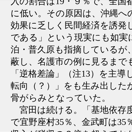
入の割合は19・９％で、全国
に低い。その原因は、沖縄へ
効果に乏しく民間経済を誘発
である」という現実にも如実
泊・普久原も指摘しているが
蔽し、名護市の例に見るまで
「逆格差論」（注13）を主導
転向（？）」をも生み出した
骨がらみとなっていた。
宮田は続ける。「基地依存度
で宜野座村35％、金武町は3