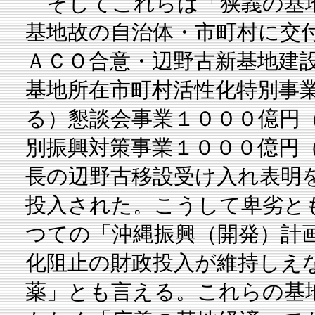
そしてこれらは「狭義の基地
基地故の自治体・市町村に交
ＡＣＯ合意・辺野古新基地建
基地所在市町村活性化特別事
る）懇談会事業１０００億円（
別振興対策事業１０００億円
長の辺野古移設受け入れ表明を
投入された。こうして卑劣と
つての「沖縄振興（開発）計
化阻止の財政投入が維持しえな
薬」とも言える。これらの基