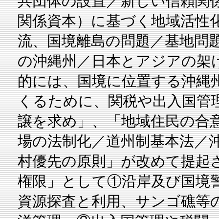
共団体の設置／新しい信頼関
関係資本）に基づく地域活性
流、国境離島の問題／基地問
の沖縄州／日本とアジアの架
的には、国境に位置する沖縄
くるために、関税や出入国管
譲を求め」、「地域住民の合
場の法制化／道州制基本法／
村優先の原則」が改めて提起
権限」として①沿岸及び国境
資源探査と利用、サンゴ礁等