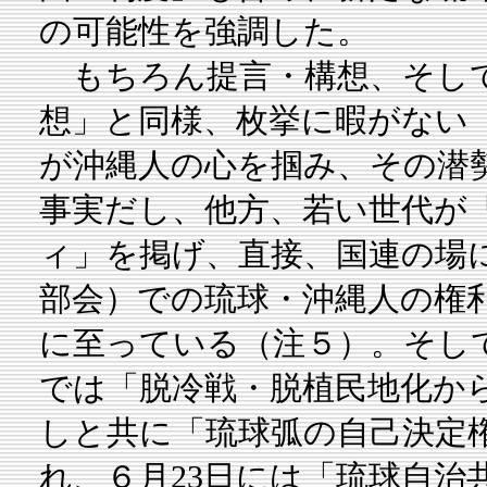
の可能性を強調した。
もちろん提言・構想、そして
想」と同様、枚挙に暇がない
が沖縄人の心を掴み、その潜
事実だし、他方、若い世代が
ィ」を掲げ、直接、国連の場
部会）での琉球・沖縄人の権
に至っている（注５）。そして
では「脱冷戦・脱植民地化か
しと共に「琉球弧の自己決定
れ、６月23日には「琉球自治