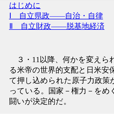
はじめに
Ⅰ 自立県政――自治・自律
Ⅱ 自立財政――脱基地経済
３・11以降、何かを変えら
る米帝の世界的支配と日米安
て押し込められた原子力政策
っている。国家－権力－をめ
闘いが決定的だ。