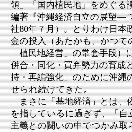
領」「国内植民地」をめぐる
編著『沖縄経済自立の展望― 
社80年７月）。とりわけ日本
金の投入（あたかも、かつて
「植民地経営」の常套手段）
併合・同化・買弁勢力の育成
持・再編強化」のために沖縄
せられ続けてきた。
まさに「基地経済」とは、依
を指しているに過ぎず、「自
主義との闘いの中でつかみ取