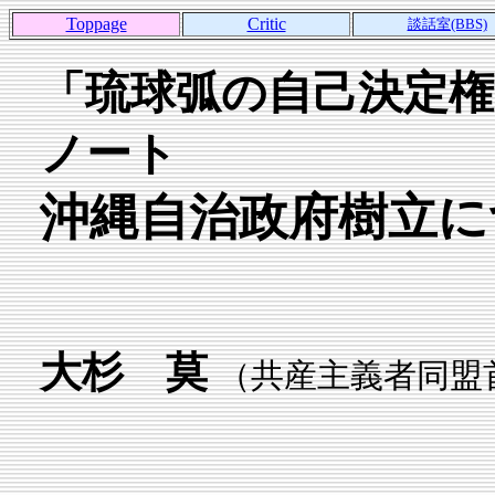
Toppage
Critic
談話室(BBS)
「琉球弧の自己決定
ノート
沖縄自治政府樹立に
大杉 莫
（共産主義者同盟