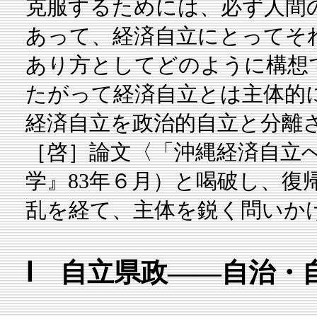
克服するためには、必ず人間
あって、経済自立にとってそ
あり方としてどのように構想
たがって経済自立とは主体的
経済自立を政治的自立と分離
［啓］論文〈「沖縄経済自立
学』83年６月）と喝破し、復
乱を経て、主体を鋭く問いか
Ⅰ 自立県政――自治・