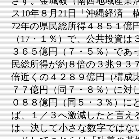
さす。金城毅（南西地域産業
ス10年８月21日「沖縄経済
72年の県民総所得４８５１億
（17・１％）で、公共投資は
３６５億円（７・５％）であっ
民総所得が約８倍の３兆９３７
倍近くの４２８９億円（構成比
７７億円（同７・８％）に対
０８８億円（同５・３％）にと
ば、１／３へ激減したと言え
は、決して小さな数字ではない