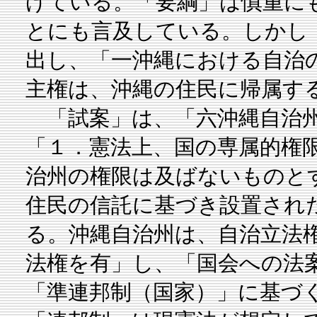
げている。「要綱」は慎重に
とにも言及している。しかし
出し、「一沖縄における自治
主権は、沖縄の住民に帰属す
「試案」は、「六沖縄自治州
「１．憲法上、国の専属的権
治州の権限は及ばないものと
住民の信託に基づき設置され
る。沖縄自治州は、自治立法
法権を有」し、「国会への法
「準連邦制（国家）」に基づ