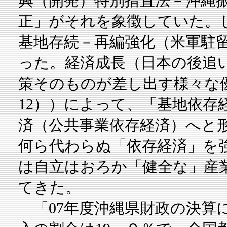
興（開発）特別措置法－沖縄
正」がそれを象徴していた。
基地存続－再編強化（米軍駐
った。経済成長（日本の後追
策そのものが差し出す様々な
12））によって、「基地依存
済（公共事業依存経済）へと
何ら代わらぬ「依存経済」を
は自立はおろか「健全な」産
てきた。
「07年度沖縄県財政の決算