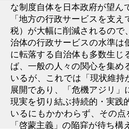
な制度自体を日本政府が望ん
「地方の行政サービスを支え
税）が大幅に削減されるので
治体の行政サービスの水準は
に転落する自治体も多数生じ
ば、一般の人々の関心を集め
いるが、これでは「現状維持
展開であり、「危機アジリ」
現実を切り結ぶ持続的・実践
いるにもかかわらず、その点
「啓蒙主義」の陥穽が待ち構