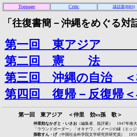
Toppage
Critic
談話室(BBS)
「往復書簡－沖縄をめぐる対
第一回 東アジア ＜
第二回 憲 法 ＜佐
第三回 沖縄の自治 ＜
第四回 復帰－反復帰＜
第一回 東アジア ＜仲里 効vs孫 歌＞
仲里効なかざと・いさお
（編集者、批評家） 1947年
「ラウンドボーダー」「オキナワ、イメージの縁（エッジ
孫歌すん・げ
（中国社会科学院文学研究所研究員） 19