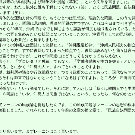
以来の活動総括および闘争方針提起（草案）』という文章を書きました。この
ですが、わたし以外に誰も了解してくれない（笑）。とくに民族問題、自決
います（笑）。
体的な運動方針の問題で、もうひとつは思想的、理論的な問題。このうち闘
としましょう。問題は思想的、理論的問題の方ですが、これは今日まで引きず
れから30年間、沖縄では今でも同じような議論が何度も繰り返されている。
トの寄せ集めみたいな状態になっていましたので、沖青同としての思想的、
是非とも必要だ」と提案しました。
べての沖縄人は団結して決起せよ」「沖縄返還粉砕」「沖縄人民権力の樹立
うことです。すでに復帰してしまった時点でも、復帰は認めないと我々は言
は言うわけですが、これが仲間達にはどうしても分かってもらえない。
うと、「プロレタリア独裁」でもなく、「労働者階級が権力を握る」という
入る。とにかく「沖縄の人々」すべてということですよね。
、裁判所や議会や行政組織など、つまり政府のことであって、現代ならマス
らそれは独立ではないかということになるはずですよね。ところが、沖青同
なったわけです。
係ない」という議論でした。それに対してわたしは「我々は韓国人でも中国
、Ｓ同志は「いや、沖縄人は民族ではない」という。だったら、何なのかと
レーニンの民族論を提起したんです。この民族問題はレーニンの思想の根本
勉強しました。それをわたしは３０年前の文章の第２章で、「民族自決問題
たり合います。まずレーニンはこう言います。