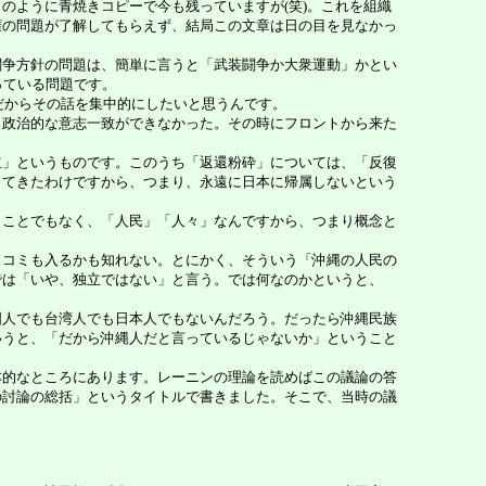
ように青焼きコピーで今も残っていますが(笑)。これを組織
権の問題が了解してもらえず、結局この文章は日の目を見なかっ
争方針の問題は、簡単に言うと「武装闘争か大衆運動」かとい
っている問題です。
だからその話を集中的にしたいと思うんです。
政治的な意志一致ができなかった。その時にフロントから来た
」というものです。このうち「返還粉砕」については、「反復
ってきたわけですから、つまり、永遠に日本に帰属しないという
ことでもなく、「人民」「人々」なんですから、つまり概念と
コミも入るかも知れない。とにかく、そういう「沖縄の人民の
では「いや、独立ではない」と言う。では何なのかというと、
人でも台湾人でも日本人でもないんだろう。だったら沖縄民族
いうと、「だから沖縄人だと言っているじゃないか」ということ
的なところにあります。レーニンの理論を読めばこの議論の答
の討論の総括」というタイトルで書きました。そこで、当時の議