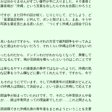
かは分かりませんがすごい爆竹が手に入りました。４０連発く
佐藤首相が「沖縄」という言葉を出したらそれを合図にやろうと
ですが、まだ日中の話が続く。じりじりして、どうしよう、ど
て「返還協定粉砕」と叫んで、ボンと投げました。まあ、そうや
の写真を最近見たある若い人が、「つくずく沖縄人は国会で口を
名いるわけですから、それぞれの方言で裁判闘争をやってみよ
あなた達はわからないだろう、それくらい沖縄は日本ではないの
ったものだから、ドンドンわけがわからなくなって、興奮して
態になるんです。鳩が豆鉄砲を喰らったというのはこのことです
は単なるヤマトの過激派の事件ではなかったようだ。沖縄の気
的な記事をコラム欄などに書いてくれたんです。ですから、今で
もそのようにでています。そして沖縄青年の活動家がどんどん
ての沖縄人は団結して決起せよ」という訴えに共鳴して応えてき
部論争が始まっていたわけです。で、そのころ仲里効さんや金
たが……彼は沖青同きっての理論家でしたが……この上間さんも
団就職できた沖縄出身の青年達をまとめようということを主要