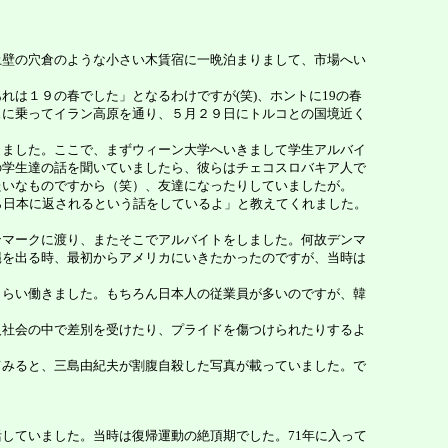
壁の穴倉のような小さい木賃宿に一晩泊まりまして、市場へい
は１９の春でした」となるわけですが(笑)、ホントに19の春
スに乗ってイラン高原を通り、５月２９日にトルコとの国境近く
ました。ここで、まずウィーン大学へいきまして学生アルバイ
の学生達の話を聞いていましたら、彼らはチェコスロバキア人で
たいなものですから（笑）、友達になったりしていましたが。
ら日本に返されるという話をしているよ」と教えてくれました。
マークに渡り、またそこでアルバイトをしました。何故デンマ
縄を出る時、最初からアメリカにいきたかったのですが、当時は
らい働きました。もちろん日本人の従業員が多いのですが、韓
社会の中で差別を受けたり、プライドを傷つけられたりするよ
みると、三島由紀夫が割腹自殺した写真が載っていました。で
していました。当時は復帰運動の絶頂期でした。71年に入って