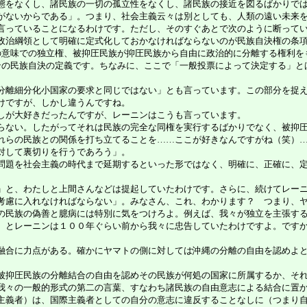
をなくし、諸民族の一切の孤立性をなくし、諸民族の接近を図るばかりでは
がないからである」。つまり、社会主義云々は別としても、人類の遠い未来
言っていることになるわけです。ただし、そのすぐあとで次のように断って
政治綱領として明確に定式化しておかなければならないのが民族自決権の条
意味での独立権、被抑圧民族が抑圧民族から自由に政治的に分離する権利を
ンの民族自決の定義です。ちなみに、ここで「一般投票によって決定する」と
離細分化小国家の要求と同じではない」とも言っています。この部分を捉え
けですが、しかし違うんですね。
しが大好きだったんですが、レーニンはこうも言っています。
ない。したがってそれは民族の完全な同権を実行するばかりでなく、被抑圧
れらの民族との関係を打ち立てることを……ここが好きなんですがね（笑）
対して裏切りを行うであろう」。
題を社会主義の時代まで延期するといった形ではなく、明確に、正確に、定
と、わたしと上間さんなどは提起していたわけです。さらに、続けてレーニ
慮に入れなければならない」。みなさん、これ、わかります？ つまり、ヤ
の民族の偽善と臆病には特別に気をつけろよ。例えば、我々が独立を主張す
、とレーニンは１００年ぐらい前から我々に忠告していたわけですよ。です
合に力点がある。確かにヤマトの側に対しては沖縄の分離の自由を認めよと
抑圧民族の分離結合の自由を認めその民族が何処の国家に所属するか、それ
我々の一般的形式の第二の言葉、すなわち諸民族の自由意志による結合に置
義者）は、国際主義者としての自分の意志に違反することなしに（つまり自