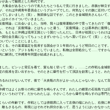
かがあって騒然とした時代です。
大集会があるというので友人たちとつるんで見に行きました。赤旗が林立す
が、それは沖縄青年委員会というグループでした。何気なくその旗に近付い
ってしまいました（笑）。無節操な話ですが、このとき金城朝夫さんもいて
しはホイホイついていきました。
復帰論」に出会いました。当時、我々は復帰運動の中で育ってきたので「復
し、それは「反復帰論」とはちょっと違う。「反復帰論」とは基本的に復帰
、もともと沖縄は琉球王国という国だったんだし、日本が祖国というわけは
一国社会主義になってちょっとまずいからこっちへ置いておいて（笑）」と
ついていくことにしました。
くる。その返還協定を批准する国会が３１年前のちょうど明日のことです。
いというか、アジトを転々としていました。私物は全部処分して……ですか
的に解消して沖縄青年同盟が結成されました。
した。ピシッと背広を着て、髪も短く切って（笑）。……この作戦も金城朝
定の批准を言い出すから、そのときに爆竹を打って演説を妨害しようと。わ
るわけがないんです。後で「火炎瓶の方がよかったんじゃないか」なんて言
ね。
縄ではよくお祭りの時に爆竹を鳴らすんです。わたしの郷里の石垣島では旧
すというわけです。だからわたしは、小さいころから爆竹を鳴らすのは専門
らいの年齢です。作戦としては傍聴席に入って左側の端にわたし、右側に本
、敵もさるもの、衛視にはそれぞれ持分があって、思うようにはいかなかっ