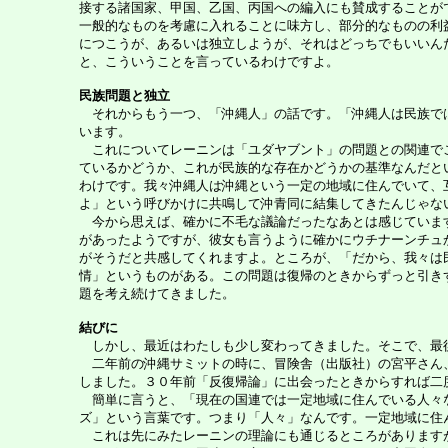
接する諸国家、甲国、乙国、丙国への編入にも賛成することが
一般的なものを考慮に入れることに味方し、部分的なものの利
につこうが、あるいは独立しようが、それはどっちでもいいん
と、こういうことを言っているわけですよ。
民族問題と独立
それからもう一つ、「沖縄人」の話です。「沖縄人は民族では
います。
これについてレーニンは「ユダヤブント」の問題との関連でこ
ているかどうか、これが民族的な存在かどうかの基準なんだと
わけです。我々沖縄人は沖縄という一定の地域に住んでいて、
よ」という呼びかけに共鳴して沖青同に結集してきたんじゃな
今から思えば、確かに不毛な議論だったなあとは感じています
があったようですが、彼女も言うように確かにウチナーンチュ
がそうだと共感してくれますよ。ところが、「だから、我々は
情」というものがある。この問題は復帰のときからずっと引き
題を考え続けてきました。
結びに
しかし、最近はわたしも少し変わってきました。そこで、最後
二年前の沖縄サミットの時に、冒険舎（出版社）の宮平さん、
しました。３０年前「反復帰論」に出会ったときからすれば二
簡単に言うと、「現在の国連では一定地域に住んでいる人々なら、無条件に自
ズ」という言葉です。つまり「人々」なんです。一定地域に住
これは先にみたレーニンの理論にも通じるところがありますが