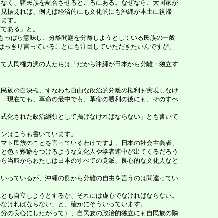
なく、諸民族を融合させるところにある。なぜなら、大国家が
を見据えれば、例えば経済的にも文化的にも沖縄が本土に復帰
います。
項である」と。
もっぱら意味し、分離問題を分離しようとしている民族の一般
はっきり言っていることにも注目していただきたいんですが、
て人民権力派の人たちは「だから沖縄が日本から分離・独立す
民族の自決権、すなわち自由な政治的分離の権利を実現しなけ
……現在でも、革命の最中でも、革命の勝利の後にも、そのすべ
式化された政治綱領として掲げなければならない」とも書いて
ンはこうも書いています。
マト民族のことを言っているわけですよ。日本の社会主義者、
ると色々難癖をつけるような文化人や学者連中が出てくるだろう
から当時からわたしは日本のすべての党派、良心的な文化人など
いっているが、沖縄の側から分離の自由を言うのは間違ってい
とも自立しようとするか、それには虚心でなければならない。
かなければならない」と、確かにそういっています。
分の良心にしたがって）、自民族の政治的独立にも自民族の隣