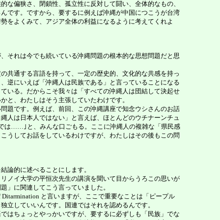
族的な偏狭さ、閉鎖性、孤立性に反対して闘い、全体的なもの、
るんです。ですから、要するに例えば沖縄が中国につこうが台湾
情勢をよくみて、アジア全体の利益になるように考えてくれよ
、それは今でも続いている沖縄問題の根本的な思想問題だと思
の共通する言語を持って、一定の歴史的、文化的な共感を持っ
ら、逆にいえば「沖縄人は民族である」と言っていることになる
っている。だからこそ我々は「すべての沖縄人は団結して決起せ
いかと、わたしはそう主張していたわけです。
問題です。例えば、前回、この沖縄講座で知念ウシさんのお話
沖縄人は日本人ではない」と言えば、ほとんどのウチナーンチュ
では……｣と、みんな口ごもる。ここに沖縄人の複雑な「県民感
、こうしてお話をしているわけですが、わたしはその後もこの問
結論的に述べることにします。
リノイ大学の平恒次先生の講演を聞いて目からうろこの思いが
問題」に関連してこう言っていました。
itarmination と言いますが、ここで重要なことは「ピープル
。独立していいんです。国連ではそれを認めるんです。
ではちょっとやっかいですが、要するに必ずしも「民族」でな