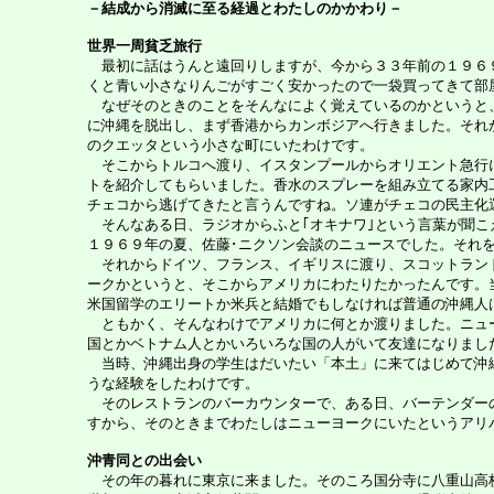
－結成から消滅に至る経過とわたしのかかわり－
世界一周貧乏旅行
最初に話はうんと遠回りしますが、今から３３年前の１９６９
くと青い小さなりんごがすごく安かったので一袋買ってきて部
なぜそのときのことをそんなによく覚えているのかというと、
に沖縄を脱出し、まず香港からカンボジアへ行きました。それ
のクエッタという小さな町にいたわけです。
そこからトルコへ渡り、イスタンプールからオリエント急行に
トを紹介してもらいました。香水のスプレーを組み立てる家内
チェコから逃げてきたと言うんですね。ソ連がチェコの民主化
そんなある日、ラジオからふと｢オキナワ｣という言葉が聞こ
１９６９年の夏、佐藤･ニクソン会談のニュースでした。それ
それからドイツ、フランス、イギリスに渡り、スコットランド
ークかというと、そこからアメリカにわたりたかったんです。
米国留学のエリートか米兵と結婚でもしなければ普通の沖縄人
ともかく、そんなわけでアメリカに何とか渡りました。ニュー
国とかベトナム人とかいろいろな国の人がいて友達になりまし
当時、沖縄出身の学生はだいたい「本土」に来てはじめて沖縄
うな経験をしたわけです。
そのレストランのバーカウンターで、ある日、バーテンダーの
すから、そのときまでわたしはニューヨークにいたというアリ
沖青同との出会い
その年の暮れに東京に来ました。そのころ国分寺に八重山高校