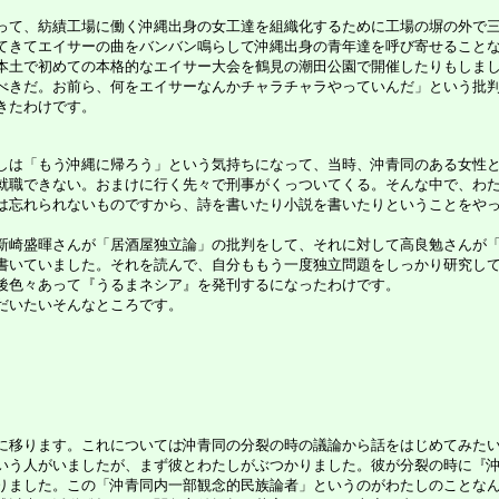
て、紡績工場に働く沖縄出身の女工達を組織化するために工場の塀の外で三
てきてエイサーの曲をバンバン鳴らして沖縄出身の青年達を呼び寄せること
土で初めての本格的なエイサー大会を鶴見の潮田公園で開催したりもしまし
べきだ。お前ら、何をエイサーなんかチャラチャラやっていんだ」という批
きたわけです。
は「もう沖縄に帰ろう」という気持ちになって、当時、沖青同のある女性と
職できない。おまけに行く先々で刑事がくっついてくる。そんな中で、わた
は忘れられないものですから、詩を書いたり小説を書いたりということをや
崎盛暉さんが「居酒屋独立論」の批判をして、それに対して高良勉さんが「
書いていました。それを読んで、自分ももう一度独立問題をしっかり研究し
後色々あって『うるまネシア』を発刊するになったわけです。
だいたいそんなところです。
に移ります。これについては沖青同の分裂の時の議論から話をはじめてみた
う人がいましたが、まず彼とわたしがぶつかりました。彼が分裂の時に『沖
りました。この「沖青同内一部観念的民族論者」というのがわたしのことな