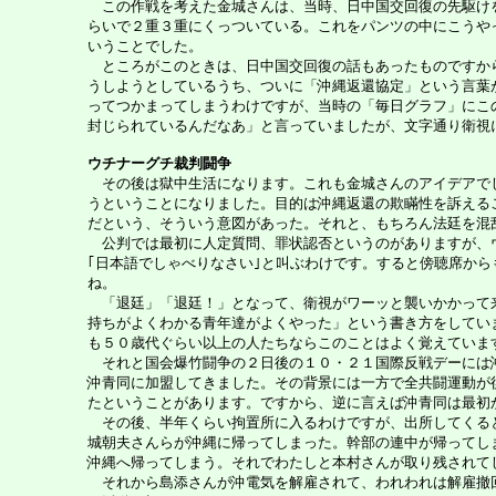
この作戦を考えた金城さんは、当時、日中国交回復の先駆けを
らいで２重３重にくっついている。これをパンツの中にこうや
いうことでした。
ところがこのときは、日中国交回復の話もあったものですから
うしようとしているうち、ついに「沖縄返還協定」という言葉
ってつかまってしまうわけですが、当時の「毎日グラフ」にこ
封じられているんだなあ」と言っていましたが、文字通り衛視
ウチナーグチ裁判闘争
その後は獄中生活になります。これも金城さんのアイデアでし
うということになりました。目的は沖縄返還の欺瞞性を訴える
だという、そういう意図があった。それと、もちろん法廷を混
公判では最初に人定質問、罪状認否というのがありますが、ウ
｢日本語でしゃべりなさい｣と叫ぶわけです。すると傍聴席か
ね。
「退廷」「退廷！」となって、衛視がワーッと襲いかかって来
持ちがよくわかる青年達がよくやった」という書き方をしてい
も５０歳代ぐらい以上の人たちならこのことはよく覚えていま
それと国会爆竹闘争の２日後の１０・２１国際反戦デーには沖
沖青同に加盟してきました。その背景には一方で全共闘運動が
たということがあります。ですから、逆に言えば沖青同は最初
その後、半年くらい拘置所に入るわけですが、出所してくると
城朝夫さんらが沖縄に帰ってしまった。幹部の連中が帰ってし
沖縄へ帰ってしまう。それでわたしと本村さんが取り残されて
それから島添さんが沖電気を解雇されて、われわれは解雇撤回