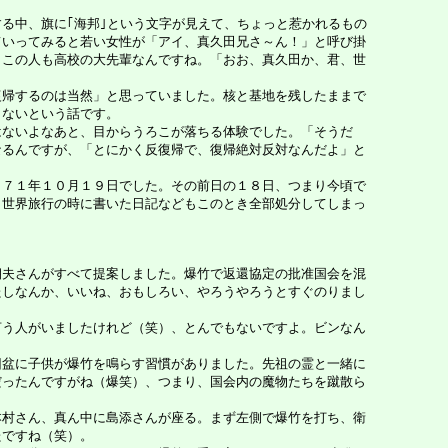
る中、旗に｢海邦｣という文字が見えて、ちょっと惹かれるもの
ていってみると若い女性が「アイ、真久田兄さ～ん！」と呼び掛
、この人も高校の大先輩なんですね。「おお、真久田か、君、世
帰するのは当然」と思っていました。核と基地を残したままで
しないという話です。
ないよなあと、目からうろこが落ちる体験でした。「そうだ
なるんですが、「とにかく反復帰で、復帰絶対反対なんだよ」と
７１年１０月１９日でした。その前日の１８日、つまり今頃で
ら世界旅行の時に書いた日記などもこのとき全部処分してしまっ
夫さんがすべて提案しました。爆竹で返還協定の批准国会を混
たしなんか、いいね、おもしろい、やろうやろうとすぐのりまし
う人がいましたけれど（笑）、とんでもないですよ。ビンなん
盆に子供が爆竹を鳴らす習慣がありました。先祖の霊と一緒に
だったんですがね（爆笑）、つまり、国会内の魔物たちを蹴散ら
村さん、真ん中に島添さんが座る。まず左側で爆竹を打ち、衛
たですね（笑）。