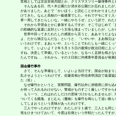
世相としては京浜安保共闘とか、クリスマスツリー爆弾事件と
そんなある日、代々木公園だか清水谷公園だか忘れましたが、
がありました。あとで「かいほう」と読むことがわかりました
けてきた。なんと高校の一級後輩でした。それでデモにすぐ入
界一周してきたらしいな。一緒にやろうぜ」という訳で、わた
それから学習会とかに参加するんですが、そこではじめて「反
の欺瞞的な返還に反対という主張も強まっていましたが、しか
世界中回ってきたわたしの感覚から言うと、ああそうだよなあ
よ、だから独立なんだな」というと、「いやいや、まあ独立は
いうわけです。まあいいや、ということでわたしも一緒にくっ
そして、いよいよ７２年５月１５日の復帰が政治日程に上って
すね、決意して準備しているというか、なるべく足跡を残さな
たんですね……それから、その３日前に沖縄青年委員会が発展
国会爆竹事件
さて、そんな準備をして、いよいよ当日です。国会が始まりま
乱させようというわけです。佐藤首相が所信表明演説で返還協
た（笑）。
なぜ爆竹かというと、実際問題、爆竹以外に傍聴席に持ち込め
か持って入れるわけがない。警戒がものすごく厳しいですから
もう一つ、これはわたしだけの意味づけかもしれませんが、沖
ついてくる餓鬼、まじむん（魔物）を爆竹を鳴らして追い散ら
してしまおうという意味があったわけです。
三人でやったわけですが、わたしが２１歳で、三人とも同じく
視をひきつけておいて、今度は右側という作戦だったんですが