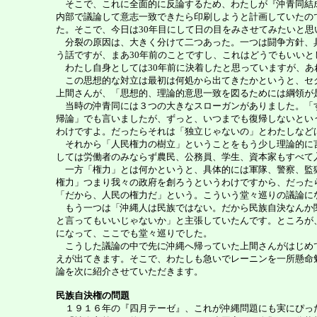
そこで、これに全面的に反論するため、わたしが『沖青同結成
内部で議論して意志一致できたら印刷しようと計画していたの
た。そこで、今日は30年目にして日の目をみさせてみたいと思
分裂の原因は、大きく分けて二つあった。一つは闘争方針、具
う話ですが、まあ30年前のことですし、これはどうでもいい
わたし自身としては30年前に決着したと思っていますが、あ
この思想的な対立は最初は何処から出てきたかというと、セク
上間さんが、「思想的、理論的意思一致を図るためには綱領が
当時の沖青同には３つの大きなスローガンがありました。「す
帰論」でも言いましたが、ずっと、いつまでも復帰しないとい
わけですよ。だったらそれは「独立じゃないの」とわたしなど
それから「人民権力の樹立」ということをもう少し理論的に言
しては労働者のみならず農民、公務員、学生、資本家もすべて
一方「権力」とは何かというと、具体的には軍隊、警察、監獄
権力」つまり我々の政府を創ろうというわけですから、だった
「だから、人民の権力だ」という。こういう堂々巡りの議論に
もう一つは「沖縄人は民族ではない。だから民族自決なんか関
と言ってもいいじゃないか」と主張していたんです。ところが
になって、ここでも堂々巡りでした。
こうした議論の中で先に沖縄へ帰っていた上間さんがはじめて
えが出てきます。そこで、わたしも急いでレーニンを一所懸命
論を次に紹介させていただきます。
民族自決権の問題
１９１６年の『四月テーゼ』、これが沖縄問題にも実にぴっ