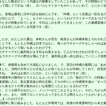
なした帆足計という代議士の秘書をしていたことがあって、その関係かどう
って隠してですね（笑）、タバコとライターをポケットにいれて、とにかく
、首相は最初に日中の話を始めたんです。「沖縄」という言葉は一応出るの
が出たんで、「よ～し、もうやっちゃえ」というわけでライターで火をつけ
のときの特集が出ています。今日はこれを持ってきましたが、この逮捕直後
に口を封じられている写真です（笑）。
たが、わたしが八重山、本村さんが宮古、島添さんが沖縄本島とそれぞれ三
ことです。もともと沖縄は日本ではない、我々がウチナーグチをしゃべれば
乱させるという狙いもあったわけです。
チナーグチに裁判長がまず目を白黒させる。三人がそれぞれの方言でしゃべ
らもウチナーグチの野次が飛んできて、裁判長は真っ赤な顔をしてパニック状
て、傍聴席も含めて大混乱になりました。で、翌日の沖縄の新聞には「あれ
ました。当時の大学人とか文化人とか色々な人たちが共鳴してくれて、好意
すね。「あれはお前だったのか」という話になるのですが（笑）。
縄青年の隊列が２００人にも上ったそうです。この「毎日グラフ」の特集に
後退期に入り、新左翼党派が四分五裂してその中にいた沖縄青年達が「すべ
から各セクトの寄せ集めみたいな状態だったともいえるわけです。
、どうも様子がおかしい。メンバーがどこかよそよそしい。そのころから内
まった。また、当時フロントから入ってきた人で上間さんという人がいまし
しまったわけです。
闘争に取り組みました。もともと沖青同では、前身の沖青委時代から本土集