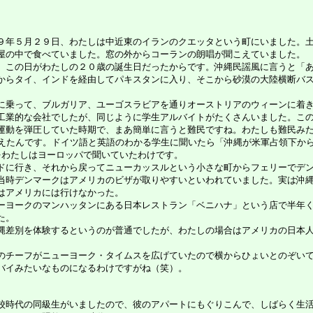
年５月２９日、わたしは中近東のイランのクエッタという町にいました。土
屋の中で食べていました。窓の外からコーランの朗唱が聞こえていました。
この日がわたしの２０歳の誕生日だったからです。沖縄民謡風に言うと「あれ
からタイ、インドを経由してパキスタンに入り、そこから砂漠の大陸横断バ
乗って、ブルガリア、ユーゴスラビアを通りオーストリアのウィーンに着き
工業的な会社でしたが、同じように学生アルバイトがたくさんいました。こ
運動を弾圧していた時期で、まあ簡単に言うと難民ですね。わたしも難民み
えたんです。ドイツ語と英語のわかる学生に聞いたら「沖縄が米軍占領下か
をわたしはヨーロッパで聞いていたわけです。
に行き、それから戻ってニューカッスルという小さな町からフェリーでデン
当時デンマークはアメリカのビザが取りやすいといわれていました。実は沖
はアメリカには行けなかった。
ヨークのマンハッタンにある日本レストラン「ベニハナ」という店で半年く
た。
差別を体験するというのが普通でしたが、わたしの場合はアメリカの日本人
チーフがニューヨーク・タイムスを広げていたので横からひょいとのぞいて
バイみたいなものになるわけですがね（笑）。
時代の同級生がいましたので、彼のアパートにもぐりこんで、しばらく生活