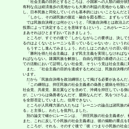
「社会主義の目的とするところは、小国家への人類の細分状態
有利な点は経済進歩の見地からも大衆の利益の見地からも疑い
し、日本民族と同化していくのも基本的にはいいことなんだと
「しかし、その諸民族の接近・融合を図る際に、まずもって
では民族自決権とは何かというと、｢民族自決権とは政治上の
投票によって決定することを意味する｣という。これがレーニ
まあそれはひとまずおいておきましょう。
ところが、すぐその後で「しかしながらこの要求は、決して分
るのはよくないとレーニンも言っているじゃないか」というわ
もうすこし進んでみましょう。わたしはこのあたりの言い回
「勝利を得た社会主義は、まず民主主義を実現しなければなら
ればならない。隷属民族を解放し、自由な同盟の基礎の上にこ
ての活動において証明しない社会党、そういう党は社会主義に
また、「社会主義の目的を達成するためには、民族自決権の問
います。
だから「民族自決権を政治綱領として掲げる必要があるんだ」
「この綱領は、抑圧民族の社会主義者の偽善と臆病を特別に考
社会党、共産党、新左翼などを含めて、沖縄を抑圧している側
が、こいつらは偽善者なんだぞ、臆病なんだぞ、気をつけろよ
を全部否定していました。信用できない。
ところが人民権力派の人たちは「レーニンの論点は諸民族の融
る」と主張し、わたしを批判しました。
別の論文で確かにレーニンは、「抑圧民族の社会主義者が、被
また、これに反して小民族の社会主義者は、彼の煽動の重点を
ところが、それも、そのすぐ後で「彼（つまり小民族の社会主