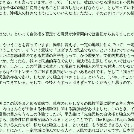
できる」とも言っています。そして、「しかし、彼はいかなる場合にも小民
益を全体の利益に従属させることに味方しなければならない」とも言ってい
だよ、沖縄人の好きなようにしていいんだよ。ただし、そのときはアジアの
ない」といって自決権を否定する意見が沖青同内では当初からありましたが
ういうことを言っています。簡単に言えば、一定の地域に住んでいて、一定
いうことです。そういう意味で「ユダヤ人は民族でない」というわけですか
互いに意志疎通のできる共通の言語をもって、かつ歴史的、文化的共感をも
いか。だったら、我々は民族的存在であり、自決権を主張してもいいではな
が、しかし、この問題は依然として現在でも沖縄人の間でも解決していない
からはヤマトンチュウに対する批判がいっぱいあるわけです。そして「我々
民族的存在であり、したがって独立すべきでしょ」というと、｢いや、そこま
ずってきている。そして、今後ともずっと引きずっていくだろうと思うので
にこの話をまとめる意味で、現在のわたしなりの民族問題に関する考え方を
内山さんらが主催する沖縄独立に関する講演会がありました。このとき、イ
度目の目からうろこの体験でしたが、平先生は「先住民族の自決権と独立の
決権が認められる」ということです。The Rigts of Peapls Self D
んでいる人たちが「私たちは独立します」といえば、もう独立できるんです
、とにかく、一定地域に住んでいる人々、人民であればいいんです。日本語