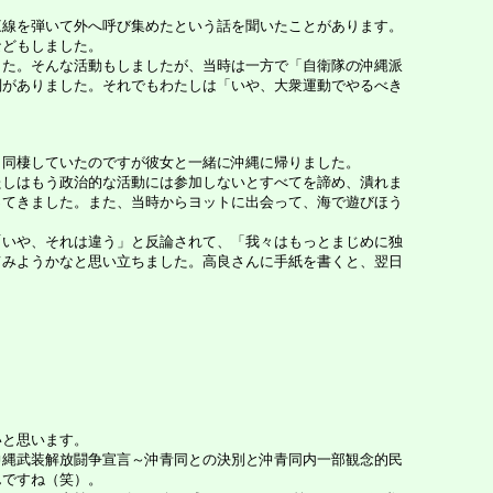
線を弾いて外へ呼び集めたという話を聞いたことがあります。
などもしました。
た。そんな活動もしましたが、当時は一方で「自衛隊の沖縄派
判がありました。それでもわたしは「いや、大衆運動でやるべき
同棲していたのですが彼女と一緒に沖縄に帰りました。
しはもう政治的な活動には参加しないとすべてを諦め、潰れま
ってきました。また、当時からヨットに出会って、海で遊びほう
いや、それは違う」と反論されて、「我々はもっとまじめに独
てみようかなと思い立ちました。高良さんに手紙を書くと、翌日
いと思います。
縄武装解放闘争宣言～沖青同との決別と沖青同内一部観念的民
んですね（笑）。