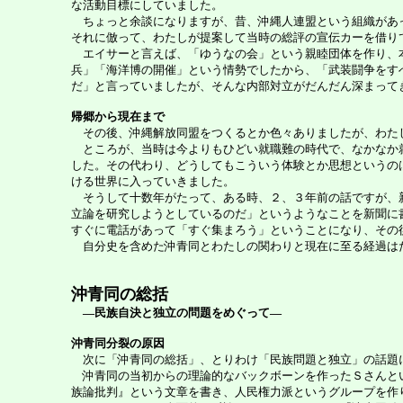
な活動目標にしていました。
ちょっと余談になりますが、昔、沖縄人連盟という組織があっ
それに倣って、わたしが提案して当時の総評の宣伝カーを借り
エイサーと言えば、「ゆうなの会」という親睦団体を作り、本
兵」「海洋博の開催」という情勢でしたから、「武装闘争をす
だ」と言っていましたが、そんな内部対立がだんだん深まって
帰郷から現在まで
その後、沖縄解放同盟をつくるとか色々ありましたが、わたし
ところが、当時は今よりもひどい就職難の時代で、なかなか就
した。その代わり、どうしてもこういう体験とか思想というの
ける世界に入っていきました。
そうして十数年がたって、ある時、２、３年前の話ですが、新
立論を研究しようとしているのだ」というようなことを新聞に
すぐに電話があって「すぐ集まろう」ということになり、その
自分史を含めた沖青同とわたしの関わりと現在に至る経過は
沖青同の総括
―民族自決と独立の問題をめぐって―
沖青同分裂の原因
次に「沖青同の総括」、とりわけ「民族問題と独立」の話題
沖青同の当初からの理論的なバックボーンを作ったＳさんとい
族論批判』という文章を書き、人民権力派というグループを作