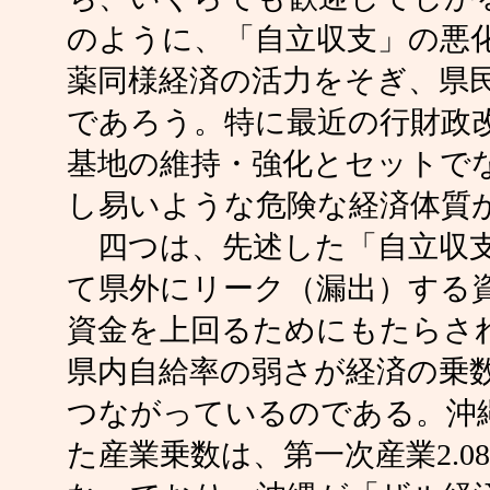
のように、「自立収支」の悪
薬同様経済の活力をそぎ、県
であろう。特に最近の行財政
基地の維持・強化とセットで
し易いような危険な経済体質
四つは、先述した「自立収支
て県外にリーク（漏出）する
資金を上回るためにもたらさ
県内自給率の弱さが経済の乗
つながっているのである。沖縄
た産業乗数は、第一次産業2.08