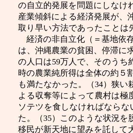
の自立的発展を問題にしなけ
産業傾斜による経済発展が、
取り早い方法であったことは
経済の非自立化（＝基地依存
は、沖縄農業の貧困、停滞に求
の人口は59万人で、そのうち
時の農業純所得は全体の約５
も満たなかった。（34）狭い
よる収奪等によって農村は極
ソテツを食しなければならな
た。（35）このような状況を
移民が新天地に望みを託して