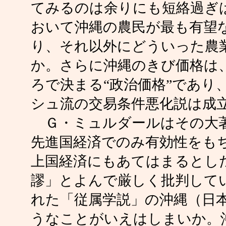
てみるのは余りにも短絡過ぎ
おいて沖縄の農民が最も有望
り、それ以外にどういった農
か。さらに沖縄のきび価格は
ろで決まる“政治価格”であり
シュ流の交易条件悪化説は成
Ｇ・ミュルダールはその大著
先進国経済でのみ有効性をも
上国経済にもあてはまるとし
謬」とよんで厳しく批判して
れた「従属学説」の沖縄（日
うなことがいえはしまいか。