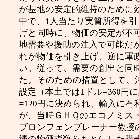
が基地の安定的維持のために
中で、1人当たり実質所得を
げと同時に、物価の安定が不
地需要や援助の注入で可能だ
れが物価を引き上げ、逆に軍
い。従って、需要の創出と同
た。そのための措置として、
設定（本土では1ドル=360
=120円に決められ、輸入に
が、当時ＧＨＱのエコノミス
ブロンフェンブレーナー教授の
縄の物価指数をもとにした購