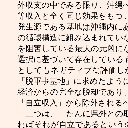
外収支の中でみる限り、沖縄
等収入と全く同じ効果をもつ
発生源である基地は沖縄内に
の循環構造に組み込まれてい
を阻害している最大の元凶に
選択に基づいて存在している
としてもネガティブな評価し
「脱軍事基地」に求めたよう
経済からの完全な脱却であり
「自立収入」から除外される
二つは、「たんに県外との取
ればそれが自立であるという