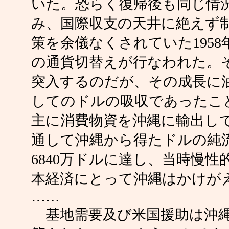
いた。恐らく復帰後も同じ情
み、国際収支の天井に絶えず
策を余儀なくされていた195
の通貨切替えが行なわれた。
突入するのだが、その成長に
してのドルの吸収であったこ
主に消費物資を沖縄に輸出し
通して沖縄から得たドルの純流
6840万ドルに達し、当時慢
本経済にとって沖縄はかけが
……
基地需要及び米国援助は沖縄