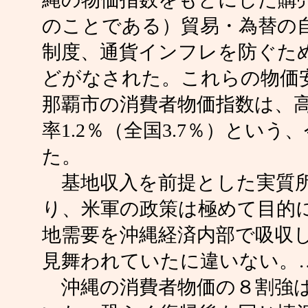
のことである）貿易・為替の
制度、通貨インフレを防ぐた
どがなされた。これらの物価安
那覇市の消費者物価指数は、
率1.2％（全国3.7％）とい
た。
基地収入を前提とした実質所
り、米軍の政策は極めて目的
地需要を沖縄経済内部で吸収
見舞われていたに違いない。
沖縄の消費者物価の８割強は