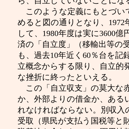
ら、自立していないことにな
このような定義にもとづいて
めると図の通りとなり、1972
して、1980年度は実に360
済の「自立度」（移輸出等の受
も、過去10年近く60％台を
立概念からする限り、自立的
な挫折に終ったといえる。
この「自立収支」の莫大な赤
か、外部よりの借金か、ある
れなければならない。別収入
受取（県民が支払う国税等と