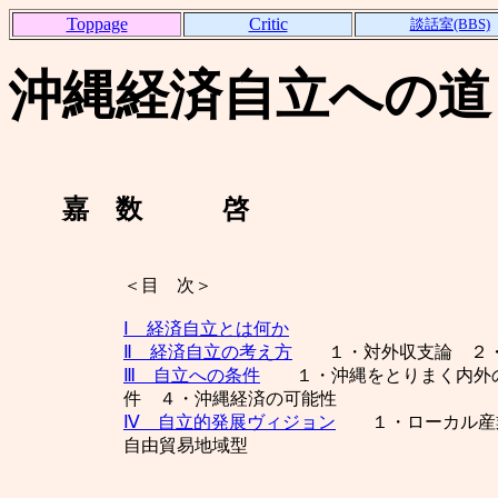
Toppage
Critic
談話室(BBS)
沖縄経済自立への道
嘉 数 啓
＜目 次＞
Ⅰ 経済自立とは何か
Ⅱ 経済自立の考え方
１・対外収支論 ２・
Ⅲ 自立への条件
１・沖縄をとりまく内外の
件 ４・沖縄経済の可能性
Ⅳ 自立的発展ヴィジョン
１・ローカル産業
自由貿易地域型