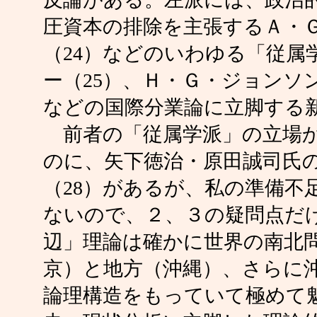
圧資本の排除を主張するＡ・Ｇ
（24）などのいわゆる「従属
ー（25）、Ｈ・Ｇ・ジョンソン
などの国際分業論に立脚する
前者の「従属学派」の立場か
のに、矢下徳治・原田誠司氏
（28）があるが、私の準備不
ないので、２、３の疑問点だ
辺」理論は確かに世界の南北
京）と地方（沖縄）、さらに
論理構造をもっていて極めて