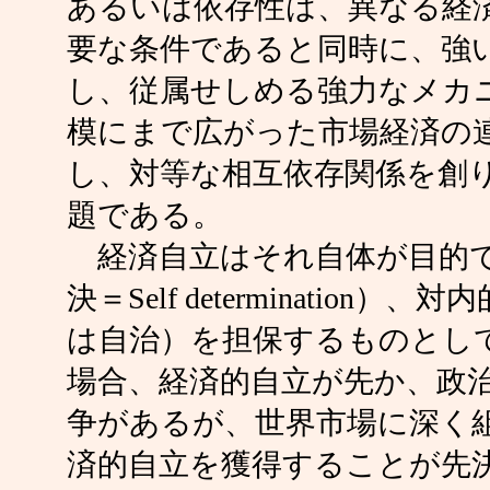
あるいは依存性は、異なる経
要な条件であると同時に、強
し、従属せしめる強力なメカ
模にまで広がった市場経済の
し、対等な相互依存関係を創
題である。
経済自立はそれ自体が目的で
決＝Self determinati
は自治）を担保するものとし
場合、経済的自立が先か、政
争があるが、世界市場に深く
済的自立を獲得することが先