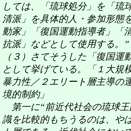
しては、「琉球処分」を「琉
清派」を具体的人・参加形態
動家」「復国運動指導者」「
抗派」などとして使用する。”
（３）さてそうした「復国運
として挙げている。「１大規
暴力性／２エリート層主導の
境的制約」
第一に“前近代社会の琉球王
識を比較的もちうるのは、や