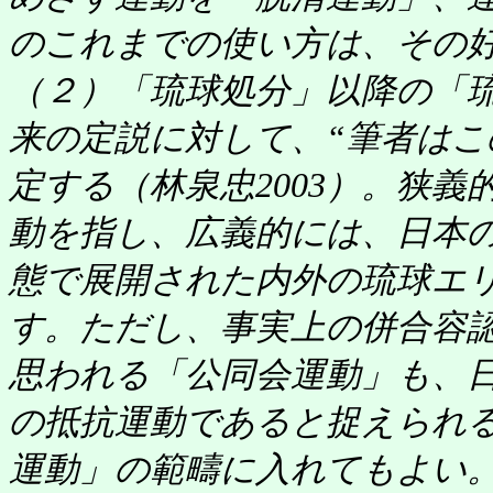
のこれまでの使い方は、その好
（２）「琉球処分」以降の「
来の定説に対して、“筆者は
定する（林泉忠2003）。狭
動を指し、広義的には、日本
態で展開された内外の琉球エ
す。ただし、事実上の併合容
思われる「公同会運動」も、
の抵抗運動であると捉えられ
運動」の範疇に入れてもよい