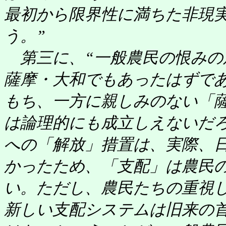
最初から限界性に満ちた非現
う。”
第三に、“一般農民の恨みの
薩摩・大和でもあったはずで
もち、一方に親しみのない「
は論理的にも成立しえないだ
への「解放」措置は、実際、
かったため、「支配」は農民
い。ただし、農民たちの重視
新しい支配システムは旧来の