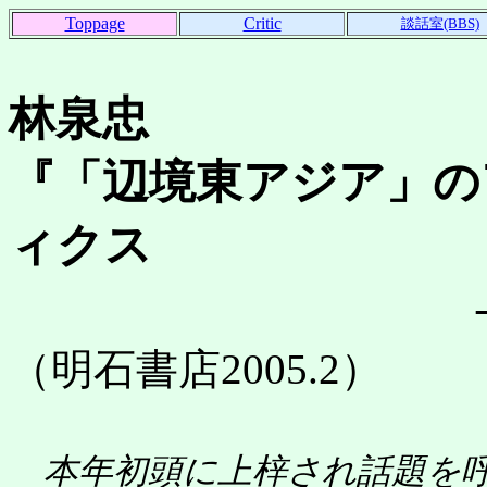
Toppage
Critic
談話室(BBS)
林泉忠
『「辺境東アジア」の
ィクス
――沖縄・
（明石書店2005.2）
本年初頭に上梓され話題を呼