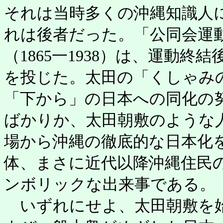
それは当時多くの沖縄知識人
れは後者だった。「公同会運
（1865一1938）は、運動
を投じた。太田の「くしゃみ
「下から」の日本への同化の
ばかりか、太田朝敷のような
場から沖縄の徹底的な日本化
体、まさに近代以降沖縄住民
ンボリックな出来事である。
いずれにせよ、太田朝敷を始