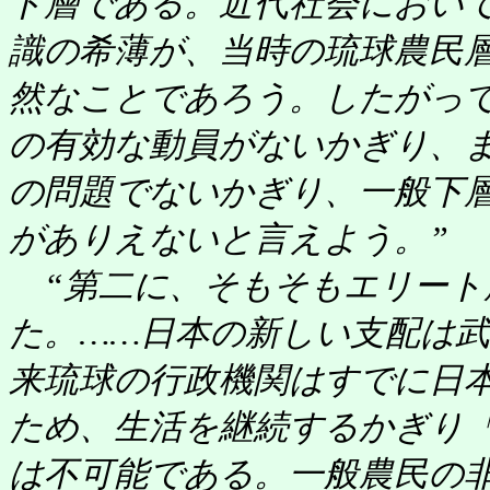
ト層である。近代社会におい
識の希薄が、当時の琉球農民
然なことであろう。したがっ
の有効な動員がないかぎり、
の問題でないかぎり、一般下
がありえないと言えよう。”
“第二に、そもそもエリート
た。……日本の新しい支配は
来琉球の行政機関はすでに日
ため、生活を継続するかぎり
は不可能である。一般農民の