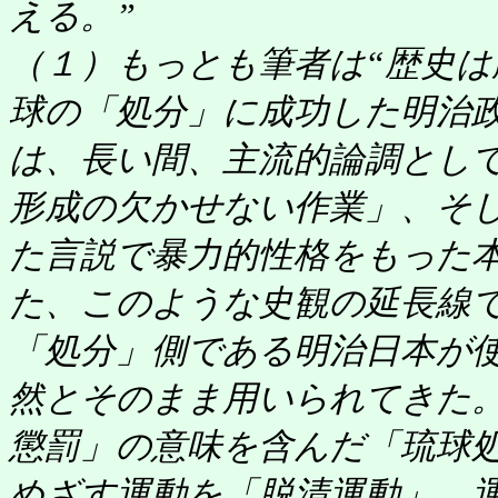
える。”
（１）もっとも筆者は“歴史は
球の「処分」に成功した明治
は、長い間、主流的論調とし
形成の欠かせない作業」、そ
た言説で暴力的性格をもった
た、このような史観の延長線
「処分」側である明治日本が
然とそのまま用いられてきた
懲罰」の意味を含んだ「琉球
めざす運動を「脱清運動」、