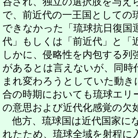
呑され、独立の選択肢を与え
で、前近代の一王国としての
できなかった「琉球抗日復国
代」もしくは「前近代」と「
しかに、侵略性を内包する列
があるとは言えないが、同時
まれ変わろうとしていた動き
合の時期においても琉球エリ
の意思および近代化感覚の欠
他方、琉球国は近代国家にな
れたため、琉球全域を射程に