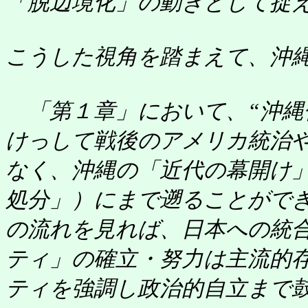
「脱辺境化」の動きとして捉え
こうした視角を踏まえて、沖
「第１章」において、“沖縄
けっして戦後のアメリカ統治や
なく、沖縄の「近代の幕開け」
処分」）にまで遡ることができ
の流れを見れば、日本への統
ティ」の確立・努力は主流的
ティを強調し政治的自立まで