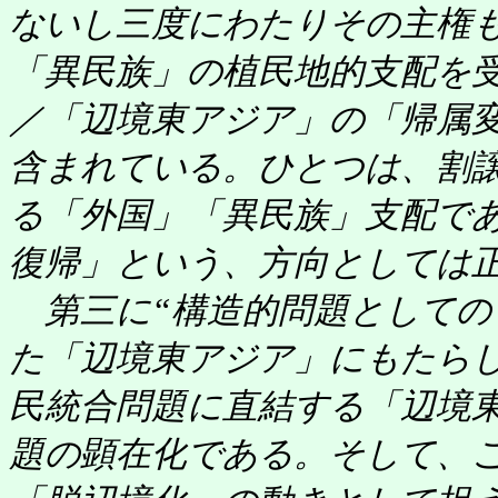
ないし三度にわたりその主権
「異民族」の植民地的支配を
／「辺境東アジア」の「帰属
含まれている。ひとつは、割
る「外国」「異民族」支配で
復帰」という、方向としては正
第三に“構造的問題としての
た「辺境東アジア」にもたら
民統合問題に直結する「辺境
題の顕在化である。そして、