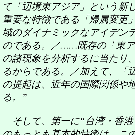
て「辺境東アジア」という新
重要な特徴である「帰属変更
域のダイナミックなアイデン
のである。／……既存の「東
の諸現象を分析するに当たり
るからである。／加えて、「
の提起は、近年の国際関係や
る。”
そして、第一に“台湾・香港
のもっとも基本的特徴は、こ