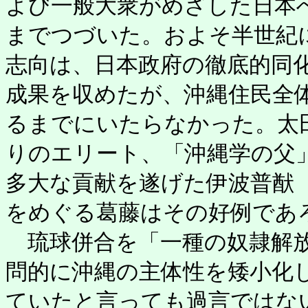
よび一般大衆がめざした日本
までつづいた。およそ半世紀
志向は、日本政府の徹底的同
成果を収めたが、沖縄住民全
るまでにいたらなかった。太
りのエリート、「沖縄学の父
多大な貢献を遂げた伊波普猷（1
をめぐる葛藤はその好例であ
琉球併合を「一種の奴隷解放
問的に沖縄の主体性を矮小化
ていたと言っても過言ではな