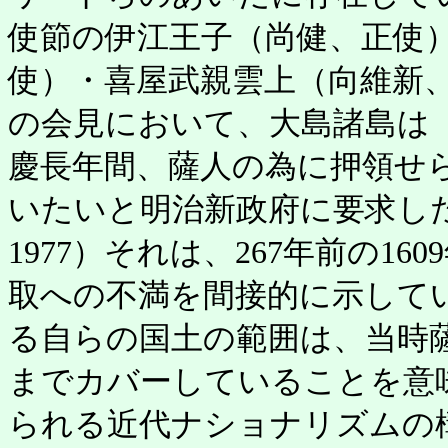
使節の伊江王子（尚健、正使
使）・喜屋武親雲上（向維新
の会見において、大島諸島は
慶長年間、薩人の為に押領せ
いたいと明治新政府に要求し
1977）それは、267年前の1
取への不満を間接的に示して
る自らの国土の範囲は、当時
までカバーしていることを意
られる近代ナショナリズムの