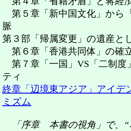
第４章「省籍矛盾」と蒋経済
第５章「新中国文化」から「
脈
第３部「帰属変更」の遺産と
第６章「香港共同体」の確立
第７章「一国」VS「二制度
ティ
終章「辺境東アジア」アイデ
ミズム
「序章 本書の視角」で、“