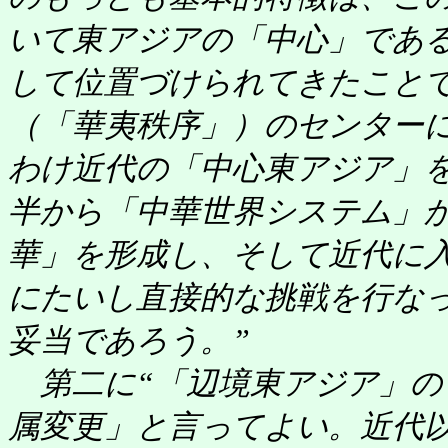
いて東アジアの「中心」であ
して位置づけられてきたこと
（「華夷秩序」）のセンター
わけ近代の「中心東アジア」
半から「中華世界システム」
華」を形成し、そして近代に
にたいし直接的な挑戦を行な
妥当であろう。”
第二に“「辺境東アジア」の
属変更」と言ってよい。近代