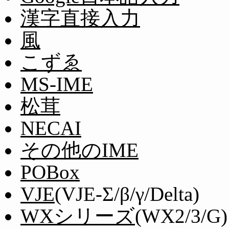
漢字直接入力
風
こずゑ
MS-IME
松茸
NECAI
その他のIME
POBox
VJE
(VJE-Σ/β/γ/Delta)
WXシリーズ
(WX2/3/G)