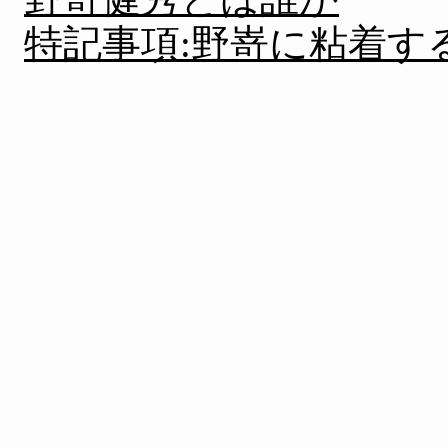
特記事項:野嵜に粘着す