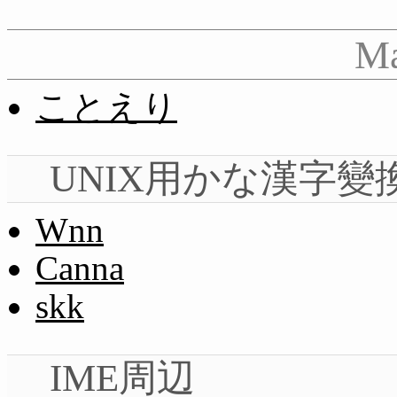
M
ことえり
UNIX用かな漢字變
Wnn
Canna
skk
IME周辺