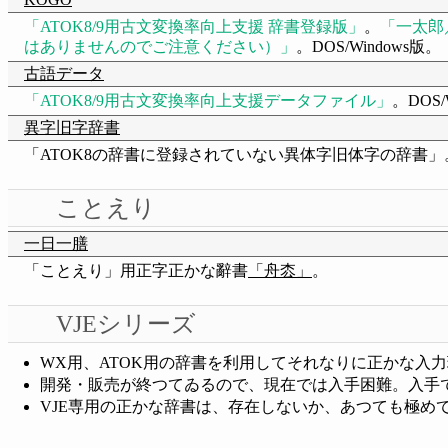
ATOK8/9用古文変換率向上支援 辞書登録版
。
一太郎
はありませんのでご注意ください）
。DOS/Windows版。
古語データ
ATOK8/9用古文変換率向上支援データファイル
。DOS/
異字旧字辞書
「ATOK8の辞書に登録されていない異体字旧体字の辞書」
ことえり
一日一膳
「ことえり」用正字正かな辭書
「舟枩」
。
VJEシリーズ
WX用、ATOK用の辞書を利用してそれなりに正かな入
開発・販売が終つてゐるので、現在では入手困難。入手
VJE専用の正かな辞書は、存在しないか、あつても極め