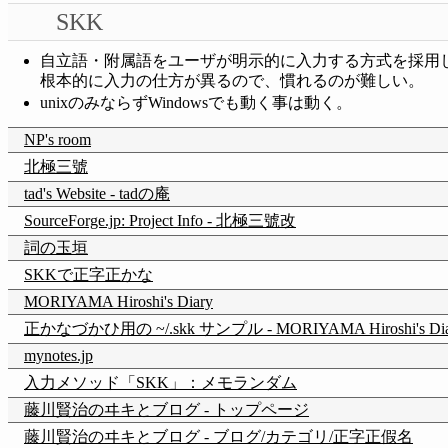
SKK
自立語・附属語をユーザが明示的に入力する方式を採用
根本的に入力の仕方が異るので、慣れるのが難しい。
unixのみならずWindowsでも動く事は動く。
NP's room
北極三號
tad's Website - tadの庵
SourceForge.jp: Project Info - 北極三號改
詞の玉垣
SKKで正字正かな
MORIYAMA Hiroshi's Diary
正かなづかひ用の ~/.skk サンプル - MORIYAMA Hiroshi's Dia
mynotes.jp
入力メソッド「SKK」：メモランダム
藤川賢治のヰキとブログ - トップページ
藤川賢治のヰキとブログ - ブログ/カテゴリ/正字正假名