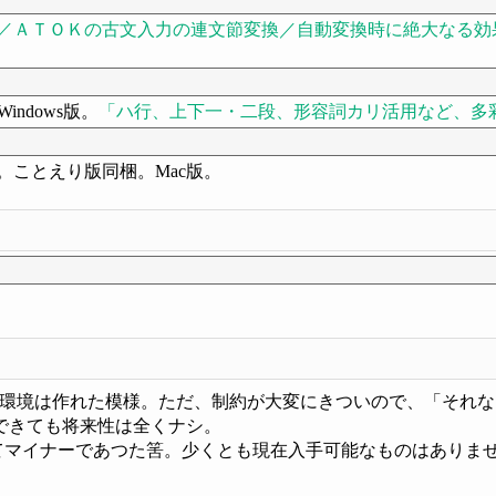
／ＡＴＯＫの古文入力の連文節変換／自動変換時に絶大なる効
Windows版。
ハ行、上下一・二段、形容詞カリ活用など、多
。ことえり版同梱。Mac版。
力環境は作れた模様。ただ、制約が大変にきついので、「それ
できても将来性は全くナシ。
てマイナーであつた筈。少くとも現在入手可能なものはありま