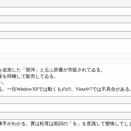
。
を追加した「契沖」と云ふ辞書が市販されてゐる。
版を同梱して販売してゐる。
い。
一往WindowXPでは動くものの、Vistaや7では不具合が
勝手がわかる。實は松茸は助詞の「を」を意識して變換してし