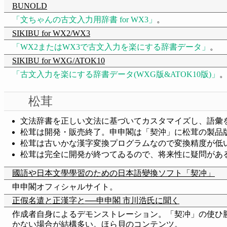
BUNOLD
文ちゃんの古文入力用辞書 for WX3
。
SIKIBU for WX2/WX3
WX2またはWX3で古文入力を楽にする辞書データ
。
SIKIBU for WXG/ATOK10
古文入力を楽にする辞書データ(WXG版&ATOK10版)
松茸
文法辞書を正しい文法に基づいてカスタマイズし、語彙
松茸は開発・販売終了。申申閣は「契沖」に松茸の製品
松茸は古いかな漢字変換プログラムなので変換精度が低
松茸は完全に開発が終つてゐるので、将来性に疑問がある。
國語や日本文學學習のための日本語變換ソフト「契冲」
申申閣オフィシャルサイト。
正假名遣と正漢字と──申申閣 市川浩氏に聞く
作成者自身によるデモンストレーション。「契冲」の使ひ
かない場合が結構多い。
ほら貝
のコンテンツ。