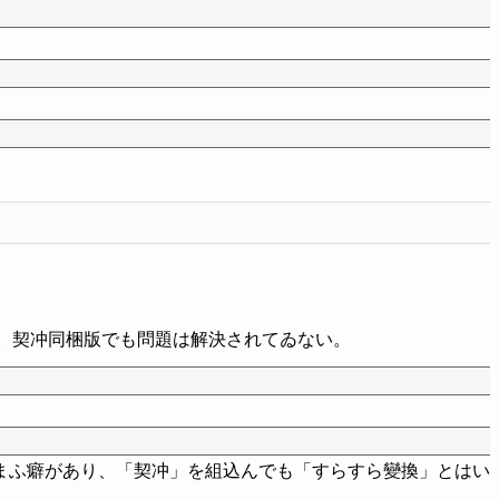
ある。契冲同梱版でも問題は解決されてゐない。
まふ癖があり、「契冲」を組込んでも「すらすら變換」とはい