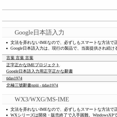
Google日本語入力
文法を弄れないIMEなので、必ずしもスマートな方法で
Google日本語入力は、現行の製品で、当面提供され続
言葉 言葉 言葉
正字正かなIMEプロジェクト
Google日本語入力用正字正かな辭書
tidas1974
北極三號辭書npiii - tidas1974
WX3/WXG/MS-IME
文法を弄れないIMEなので、必ずしもスマートな方法で
WXシリーズは開発・販売終了で入手困難。WindowsXP