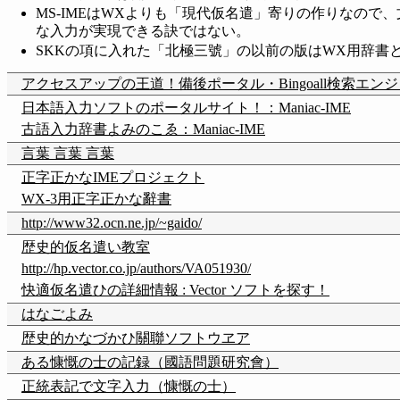
MS-IMEはWXよりも「現代仮名遣」寄りの作りなの
な入力が実現できる訣ではない。
SKKの項に入れた「北極三號」の以前の版はWX用辞書
アクセスアップの王道！備後ポータル・Bingoall検索エン
日本語入力ソフトのポータルサイト！：Maniac-IME
古語入力辞書よみのこゑ：Maniac-IME
言葉 言葉 言葉
正字正かなIMEプロジェクト
WX-3用正字正かな辭書
http://www32.ocn.ne.jp/~gaido/
歴史的仮名遣い教室
http://hp.vector.co.jp/authors/VA051930/
快適仮名遣ひの詳細情報 : Vector ソフトを探す！
はなごよみ
歴史的かなづかひ關聯ソフトウヱア
ある慷慨の士の記録（國語問題研究會）
正統表記で文字入力（慷慨の士）