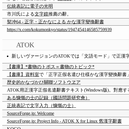
伝統表記に電子の光明
市川氏による
文字鏡
推薦の辭。
契冲64 - 正字・正かなによる かな漢字變換辭書
https://x.com/kokumonkyo/status/1947454146585759939
ATOK
新しいヴァージョンのATOKでは「文語モード」で正漢
【書庫】*書物のトポス＝書物のトピック*
【書庫】資料室
で「正字正假名遣ひ仕樣かな漢字變換辭書
歴史的かなづかひ關聯ソフトウヱア
ATOK用正漢字正假名遣辭書テキスト(Windows版)。對應
ある慷慨の士の記録（國語問題研究會）
正統表記で文字入力（慷慨の士）
SourceForge.jp: Welcome
SourceForge.jp: Project Info - ATOK X for Linux 舊漢字辭書
KOGO