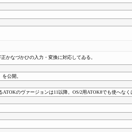
字正かなづかひの入力・変換に対応してゐる。
」を公開。
するATOKのヴァージョンは11以降。OS/2用ATOK8でも使へな