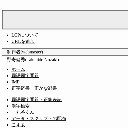
LCPについて
URLを追加
制作者(webmaster)
野嵜健秀(Takehide Nozaki)
ホーム
國語國字問題
IME
正字辭書・正かな辭書
國語國字問題・正統表記
漢字檢索
「丸谷くん」
データ・スクリプトの配布
こずゑ