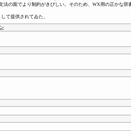
で、文法の面でより制約がきびしい。そのため、WX用の正かな
として提供されてゐた。
ジン