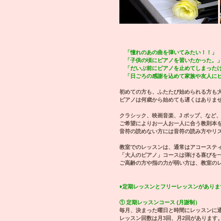
「憧れのあの曲を弾いてみたい！！」
「子供の頃にピアノを習いたかった。
「だいぶ前にピアノを止めてしまったけ
「日ごろの感謝を込めて家族や友人にピ
初めての方も、ふたたび始められる方も
ピアノは何歳から始めても遅くはありま
クラシック、映画音楽、J ポップ、など
ご希望によりお一人お一人に合う教則本
音符の読めない方には音符の読み方やリ
教室でのレッスンは、通常はアコーステ
「大人のピアノ」コースは弾ける喜びを
ご高齢の方や指の力が弱い方は、教室の
♦定期レッスンとフリーレッスンがありま
① 定期レッスンコース (月謝制）
毎月、決まった曜日と時間にレッスンに
レッスン回数は月3回、月2回があります。