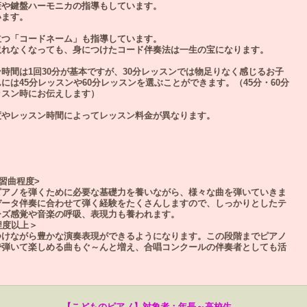
策や鍵盤ハーモニカの指導もしています。
います。
立つ「コードネーム」も指導しています。
取れなくなっても、身につけたコード伴奏法は一生の宝になります。
時間は1回30分が基本ですが、30分レッスンでは物足りなく感じるお子
は45分レッスンや60分レッスンを選ぶことができます。（45分・60分
ッスン時にお伝えします）
度やレッスン時間によってレッスン料金が異なります。
習曲程度>
ピアノを弾くために必要な基礎力を養いながら、様々な曲を弾いていきま
データ伴奏に合わせて弾く経験をたくさんしますので、しっかりとしたテ
ーズ感覚や音楽の呼吸、表現力も養われます。
程度以上＞
つけながら豊かな演奏表現ができるようになります。この段階までピアノ
で弾いて楽しめる曲もぐ～んと増え、合唱コンクールの伴奏者としても活
【こどものピアノ】対象者：年長～高校生