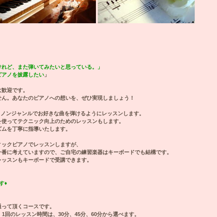
」
れど、また弾いてみたいと思っている。」
アノを披露したい
」
大歓迎です。
せん。あなたのピアノへの想いを、ぜひ実現しましょう！
、ノンジャンルでお好きな曲を弾けるようにレッスンします。
を使ってテクニック向上のためのレッスンもします。
ズムを丁寧に指導いたします。
ィックピアノでレッスンしますが、
一番に考えていますので、ご自宅の練習楽器はキーボードでも結構です。
レッスンもキーボードで受講できます。
す♦
通って頂くコースです。
1回のレッスン時間は、30分、45分、60分から選べます。