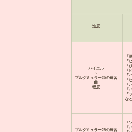
進度
「
「
「
バイエル
「
～
「
ブルグミュラー25の練習
「
曲
「
程度
「
「
な
「
「
ブルグミュラー25の練習