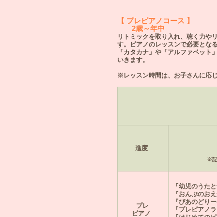
【 プレピアノコース 】
2歳～年中
リトミックを取り入れ、聴く力や
す。ピアノのレッスンで必要とな
「カタカナ」や「アルファベット
いきます。
※レッスン時間は、お子
進度
※
『幼児のうたと
『おんぷのおえ
『ぴあのどりー
プレ
『プレピアノラ
ピアノ