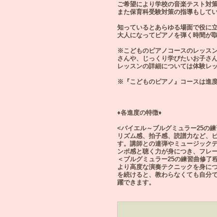
ご希望により学校の音楽テスト対
また保育科受験対策の指導もして
知っているとあらゆる場面で役に
大人になってピアノを弾く時間が
※こどものピアノコースのレッスン
さんや、じっくり学びたいお子さんに
レッスンの詳細については体験レ
※『こどものピアノ』コースは進
♦各進度の特徴♦
<バイエル～ブルグミュラー25の練
リズム感、拍子感、読譜力など、
す。講師との連弾やミュージック
ンポ感と聴く力が身につき、フレ
＜ブルグミュラー25の練習曲修了
より高度な演奏テクニックを身に
を続けると、教わらなくても自分
躍できます。