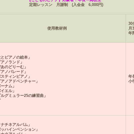
定期レッスン 月謝制 (入会金 6,000円)
30
使用教材例
月
年間
歌とピアノの絵本」
ピアノランド」
ぴあのどりーむ」
ピアノパレード」
バスティンピアノ」
年
ピアノアドベンチャー」
小
バーナム」
バイエル」
ブルグミュラー25の練習曲」
ど
ソナチネアルバム」
バッハインベンション」