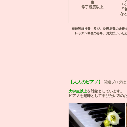
「
曲
「
修了程度以上
「
な
※施設維持費、及び、冷暖房費の緒費を
レッスン料金のみを、お支払いいただ
【大人のピアノ】
関連ブログは
大学生以上
を対象としています。
ピアノを趣味として学びたい方の