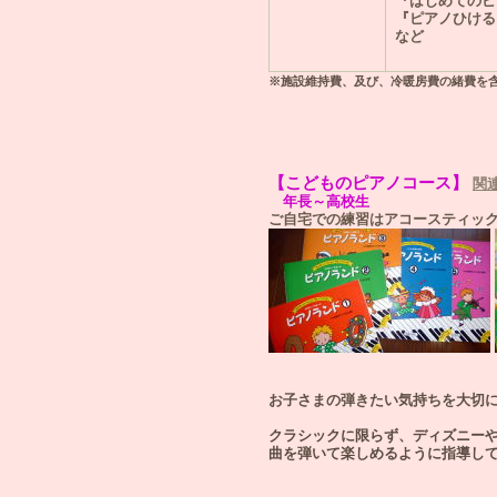
『はじめてのピ
『ピアノひける
など
※施設維持費、及び、冷暖房費の緒費を
【こどものピアノコース】
関
年長～高校生
ご自宅での練習はアコースティッ
お子さまの弾きたい気持ちを大切
クラシックに限らず、ディズニーや
曲を弾いて楽しめるように指導し