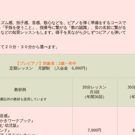
リズム感、拍子感、音感、歌心などを、ピアノを弾く準備をするコースで
る「手指を使うこと」、指番号に繋がる「数の認識」、音の名前に繋がる
」などの知育レッスンもします。様子を見ながら少しずつピアノも弾いて
さんに応じて２０分・３０分から選べます。
【プレピアノ】対象者：2歳～年中
定期レッスン 月謝制 （入会金 6,000円）
20分レッスン
30
教材例
月3回
（年間36回）
（年
記載以外の教材も使用しています
音感』
かきワークブック』
む 幼児版』
ンド』
7,000円
8