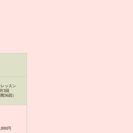
分レッスン
月3回
間36回）
,000円