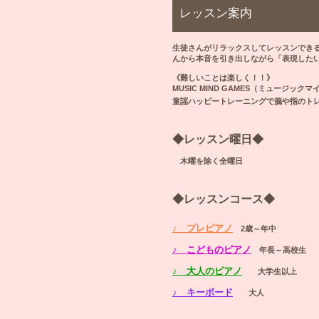
レッスン案内
生徒さんがリラックスしてレッスンでき
んから本音を引き出しながら「表現した
《難しいことは楽しく！！》
MUSIC MIND GAMES（ミュージ
童謡ハッピートレーニングで脳や指のト
◆レッスン曜日◆
木曜を除く全曜日
◆レッスンコース◆
♪ プレピアノ
2歳～年中
♪ こどものピアノ
年長～高校生
♪ 大人のピアノ
大学生以上
♪ キーボード
大人