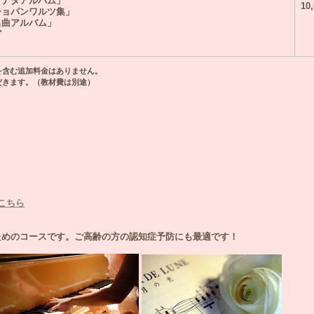
ソナタアルバム」
10
ショパンワルツ集」
名曲アルバム」
ど
含む追加料金はありません。
きます。（教材費は別途）
こちら
ためのコースです。ご高齢の方の認知症予防にも最適です！