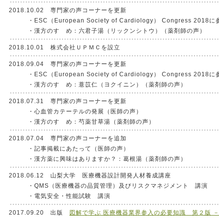
2018.10.02 専門家の声コーナーを更新
・ESC（European Society of Cardiology） Congress 2
・漢方のすゝめ：六君子湯（リックンシトウ）（薬剤師の声）
2018.10.01 株式会社ＵＰＭＣを設立
2018.09.04 専門家の声コーナーを更新
・ESC（European Society of Cardiology） Congress 2
・漢方のすゝめ：薏苡仁（ヨクイニン）（薬剤師の声）
2018.07.31 専門家の声コーナーを更新
・心血管カテーテルの発展（医師の声）
・漢方のすゝめ：芍薬甘草湯（薬剤師の声）
2018.07.04 専門家の声コーナーを追加
・記事掲載にあたって（医師の声）
・漢方薬に興味はありますか？：葛根湯（薬剤師の声）
2018.06.12 山梨大学 医療機器設計開発人材養成講座
・QMS（医療機器の品質管理）及びリスクマネジメント 講演
・電気安全・性能試験 講演
2017.09.20 出版
図解で学ぶ 医療機器業界参入の必要知識 第２版 