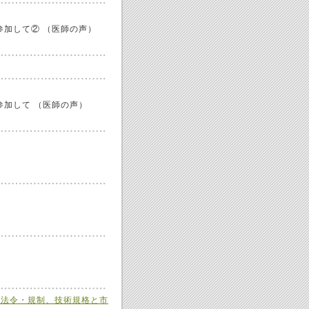
018に参加して② （医師の声）
018に参加して （医師の声）
－法令・規制、技術規格と市