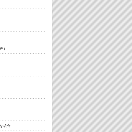
声）
ジを統合