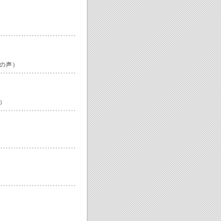
の声）
）