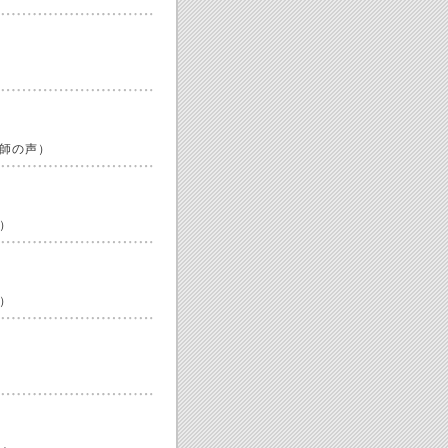
師の声）
）
）