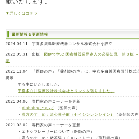
献いたします。
▼詳しくはコチラ
最新情報＆更新情報
2024.04.11 宇喜多廣島医療機器コンサル株式会社を設立
2022.05.31 出版
図解で学ぶ 医療機器業界参入の必要知識 第３版 
場
2021.11.04 「医師の声」「薬剤師の声」は、宇喜多白川医療設計株
掲示
する事にいたしました。
宇喜多白川医療設計株式会社とリンクを張りました。
2021.04.06 専門家の声コーナーを更新
・
Viabahnについて
（医師の声）
・
漢方のすゝめ：清心蓮子飲（セイシンレンシイン）
（薬剤師の声
2021.03.02 専門家の声コーナーを更新
・エキシマレーザーについて（医師の声）
・漢方のすゝめ：猪苓湯（チョレイトウ）（薬剤師の声）