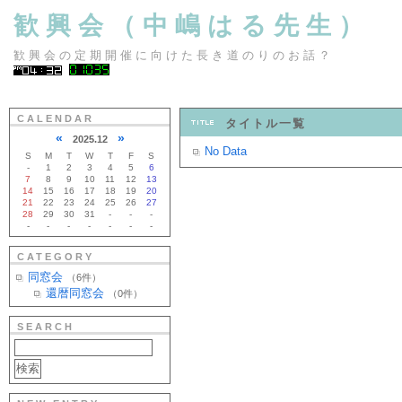
歓興会（中嶋はる先生）
歓興会の定期開催に向けた長き道のりのお話？
CALENDAR
タイトル一覧
«
»
2025.12
No Data
S
M
T
W
T
F
S
-
1
2
3
4
5
6
7
8
9
10
11
12
13
14
15
16
17
18
19
20
21
22
23
24
25
26
27
28
29
30
31
-
-
-
-
-
-
-
-
-
-
CATEGORY
同窓会
（6件）
還暦同窓会
（0件）
SEARCH