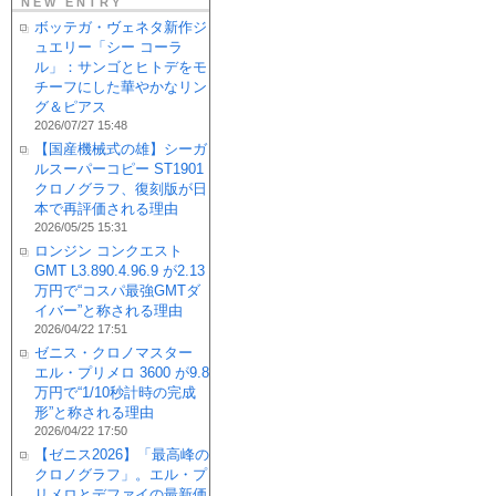
NEW ENTRY
ボッテガ・ヴェネタ新作ジ
ュエリー「シー コーラ
ル」：サンゴとヒトデをモ
チーフにした華やかなリン
グ＆ピアス
2026/07/27 15:48
【国産機械式の雄】シーガ
ルスーパーコピー ST1901
クロノグラフ、復刻版が日
本で再評価される理由
2026/05/25 15:31
ロンジン コンクエスト
GMT L3.890.4.96.9 が2.13
万円で“コスパ最強GMTダ
イバー”と称される理由
2026/04/22 17:51
ゼニス・クロノマスター
エル・プリメロ 3600 が9.8
万円で“1/10秒計時の完成
形”と称される理由
2026/04/22 17:50
【ゼニス2026】「最高峰の
クロノグラフ」。エル・プ
リメロとデファイの最新価