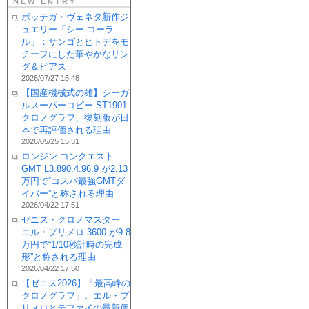
NEW ENTRY
ボッテガ・ヴェネタ新作ジ
ュエリー「シー コーラ
ル」：サンゴとヒトデをモ
チーフにした華やかなリン
グ＆ピアス
2026/07/27 15:48
【国産機械式の雄】シーガ
ルスーパーコピー ST1901
クロノグラフ、復刻版が日
本で再評価される理由
2026/05/25 15:31
ロンジン コンクエスト
GMT L3.890.4.96.9 が2.13
万円で“コスパ最強GMTダ
イバー”と称される理由
2026/04/22 17:51
ゼニス・クロノマスター
エル・プリメロ 3600 が9.8
万円で“1/10秒計時の完成
形”と称される理由
2026/04/22 17:50
【ゼニス2026】「最高峰の
クロノグラフ」。エル・プ
リメロとデファイの最新価