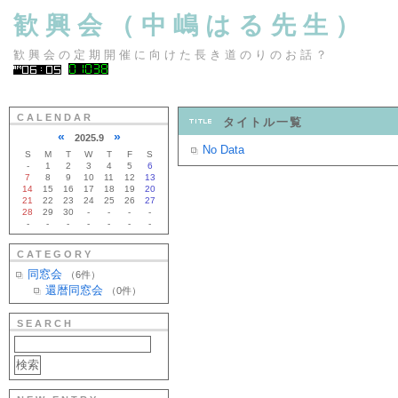
歓興会（中嶋はる先生）
歓興会の定期開催に向けた長き道のりのお話？
CALENDAR
タイトル一覧
«
»
2025.9
No Data
S
M
T
W
T
F
S
-
1
2
3
4
5
6
7
8
9
10
11
12
13
14
15
16
17
18
19
20
21
22
23
24
25
26
27
28
29
30
-
-
-
-
-
-
-
-
-
-
-
CATEGORY
同窓会
（6件）
還暦同窓会
（0件）
SEARCH