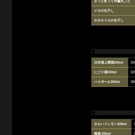
さっと炙って内臓丸ごと
イカの丸干し
ホタルイカの丸干し
日本酒上撰酒200ml
35
にごり酒200ml
32
ハイボール350ml
38
タルハイレモン420ml
梅酒 200ml