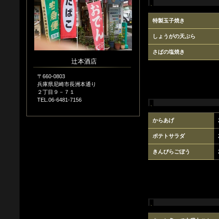
特製玉子焼き
しょうがの天ぷら
さばの塩焼き
辻本酒店
〒660-0803
兵庫県尼崎市長洲本通り
２丁目９－７１
TEL.06-6481-7156
からあげ
ポテトサラダ
きんぴらごぼう