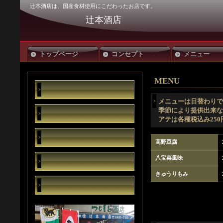
辻本酒店は、国産食材使用にこだわったお店です。
辻本酒店
トップページ
コンセプト
メニュー
MENU
メニューは日替わりで
季節により提供出来な
アテは各種税込み250
高野豆腐
八宝菜風味
きゅうりもみ