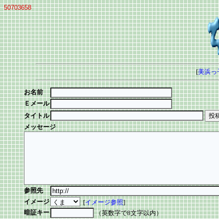
50703658
[
美浜っ
お名前
Ｅメール
タイトル
メッセージ
参照先
イメージ
[
イメージ参照
]
暗証キー
（英数字で8文字以内）