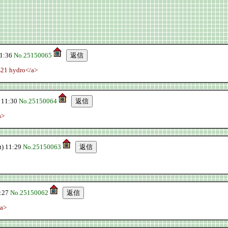
1:36
No.25150065
s21 hydro</a>
 11:30
No.25150064
a>
) 11:29
No.25150063
:27
No.25150062
/a>