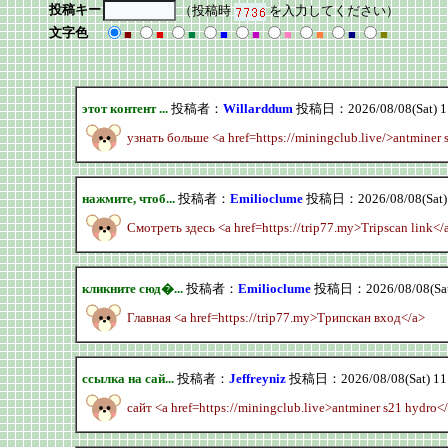
投稿キー
（投稿時
を入力してください）
文字色
■
■
■
■
■
■
■
■
■
этот контент ...
投稿者：
Willarddum
投稿日：2026/08/08(Sat) 1
узнать больше <a href=https://miningclub.live/>antminer 
нажмите, чтоб...
投稿者：
Emilioclume
投稿日：2026/08/08(Sat)
Смотреть здесь <a href=https://trip77.my>Tripscan link</
кликните сюд�...
投稿者：
Emilioclume
投稿日：2026/08/08(Sat
Главная <a href=https://trip77.my>Трипскан вход</a>
ссылка на сай...
投稿者：
Jeffreyniz
投稿日：2026/08/08(Sat) 11
сайт <a href=https://miningclub.live>antminer s21 hydro<