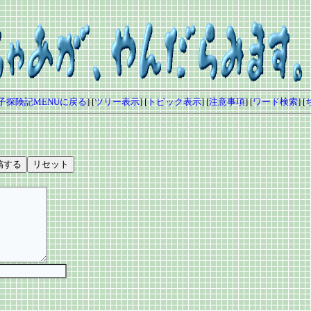
子探険記MENUに戻る
] [
ツリー表示
] [
トピック表示
] [
注意事項
] [
ワード検索
] [