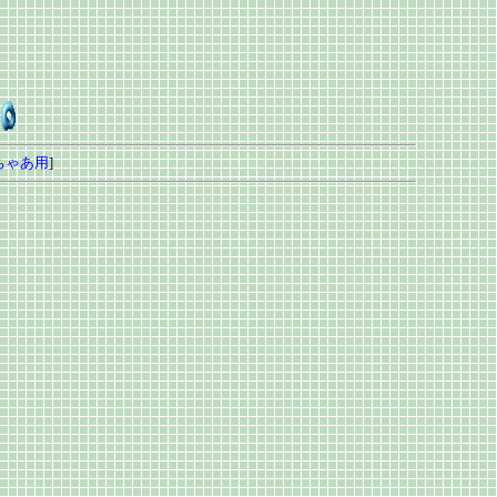
ちゃあ用
]