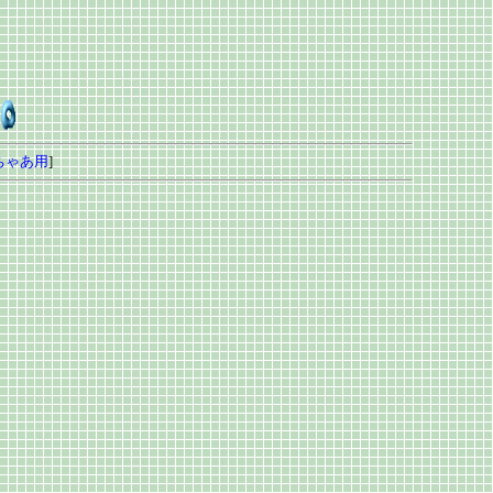
ちゃあ用
]