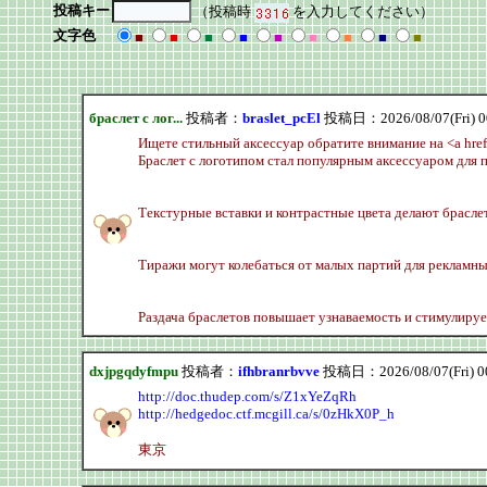
投稿キー
（投稿時
を入力してください）
文字色
■
■
■
■
■
■
■
■
■
браслет с лог...
投稿者：
braslet_pcEl
投稿日：2026/08/07(Fri) 0
Ищете стильный аксессуар обратите внимание на <a href=
Браслет с логотипом стал популярным аксессуаром для 
Текстурные вставки и контрастные цвета делают брасл
Тиражи могут колебаться от малых партий для рекламн
Раздача браслетов повышает узнаваемость и стимулируе
dxjpgqdyfmpu
投稿者：
ifhbranrbvve
投稿日：2026/08/07(Fri) 0
http://doc.thudep.com/s/Z1xYeZqRh
http://hedgedoc.ctf.mcgill.ca/s/0zHkX0P_h
東京