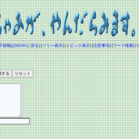
子探険記MENUに戻る
] [
ツリー表示
] [
トピック表示
] [
注意事項
] [
ワード検索
] [