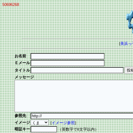
50696268
[
美浜っ
お名前
Ｅメール
タイトル
メッセージ
参照先
イメージ
[
イメージ参照
]
暗証キー
（英数字で8文字以内）