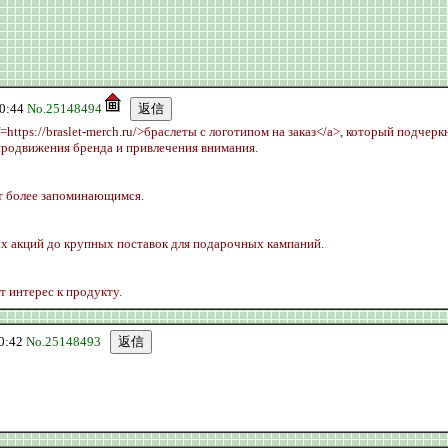
0:44
No.25148494
https://braslet-merch.ru/>браслеты с логотипом на заказ</a>, который подчер
продвижения бренда и привлечения внимания.
ет более запоминающимся.
ых акций до крупных поставок для подарочных кампаний.
т интерес к продукту.
0:42
No.25148493