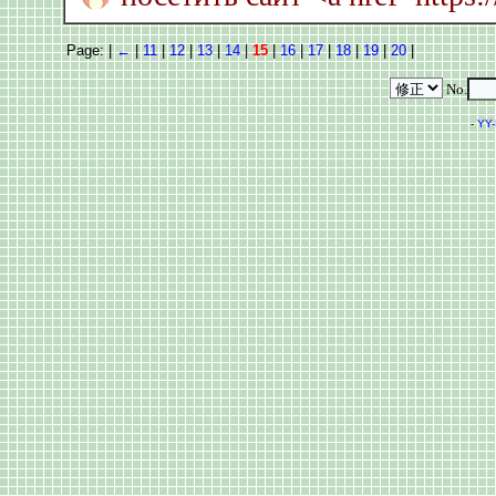
Page: |
←
|
11
|
12
|
13
|
14
|
15
|
16
|
17
|
18
|
19
|
20
|
No.
-
YY