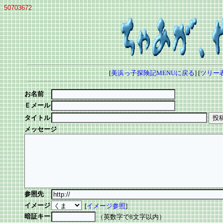
50703672
[
美浜っ子探険記MENUに戻る
] [
ツリー
お名前
Ｅメール
タイトル
メッセージ
参照先
イメージ
[
イメージ参照
]
暗証キー
（英数字で8文字以内）