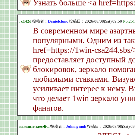
Узнать больше <a href=https
. c142d
投稿者：
Danielclunc
投稿日：2026/08/08(Sat) 09:50
No.25
В современном мире азартны
популярными. Одним из таки
href=https://1win-csa244.sbs
предоставляет доступный до
блокировок, зеркало помога
любимыми ставками. Визуал
усиливает интерес к нему. 
что делает 1win зеркало ун
фанатов.
нажмите здес�...
投稿者：
Johnnymuh
投稿日：2026/08/08(Sat) 09