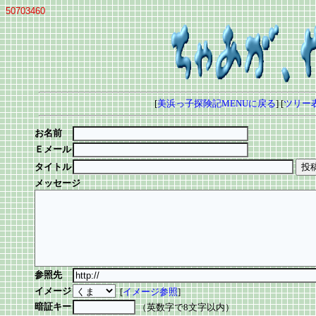
50703460
[
美浜っ子探険記MENUに戻る
] [
ツリー
お名前
Ｅメール
タイトル
メッセージ
参照先
イメージ
[
イメージ参照
]
暗証キー
（英数字で8文字以内）