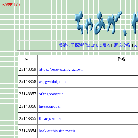
50699170
[
美浜っ子探険記MENUに戻る
] [
新規投稿
] [
ス
No.
件名
25148859
https://perevozimgruz.by...
25148858
wqqywhbdpeim
25148857
bthngboooput
25148856
faesaconqpzr
25148855
Камеральная, ...
25148854
look at this site martia...