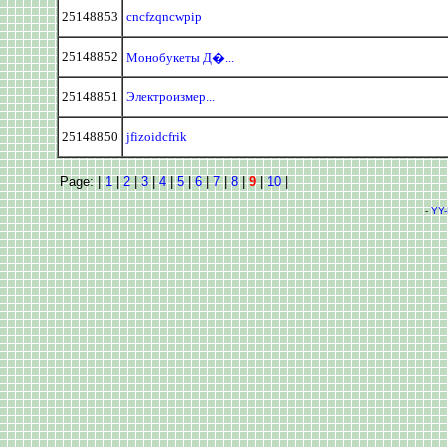
25148853
cncfzqncwpip
25148852
Монобукеты Д�...
25148851
Электроизмер...
25148850
jfizoidcfrik
Page: |
1
|
2
|
3
|
4
|
5
|
6
|
7
|
8
|
9
|
10
|
-
YY