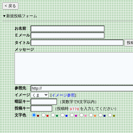
▼新規投稿フォーム
お名前
Ｅメール
タイトル
メッセージ
参照先
イメージ
[
イメージ参照
]
暗証キー
（英数字で8文字以内）
投稿キー
（投稿時
を入力してください）
文字色
■
■
■
■
■
■
■
■
■