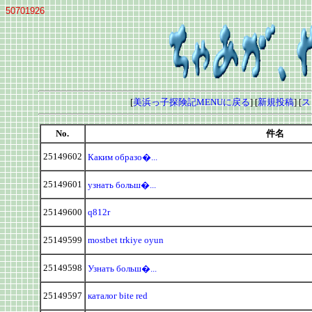
50701926
[
美浜っ子探険記MENUに戻る
] [
新規投稿
] [
ス
No.
件名
25149602
Каким образо�...
25149601
узнать больш�...
25149600
q812r
25149599
mostbet trkiye oyun
25149598
Узнать больш�...
25149597
каталог bite red