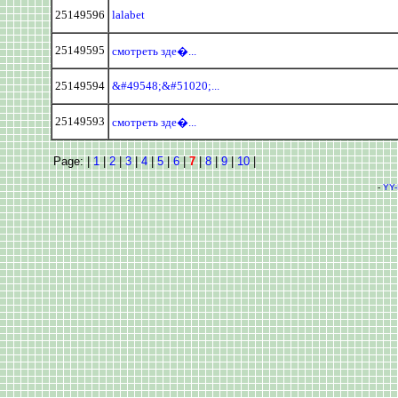
25149596
lalabet
25149595
смотреть зде�...
25149594
&#49548;&#51020;...
25149593
смотреть зде�...
Page: |
1
|
2
|
3
|
4
|
5
|
6
|
7
|
8
|
9
|
10
|
-
YY