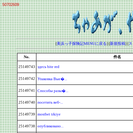
50702609
[
美浜っ子探険記MENUに戻る
] [
新規投稿
] [
ス
No.
件名
25149743
здесь bite red
25149742
Упаковка Вые�...
25149741
Способы разы�...
25149740
посетить веб-...
25149739
mostbet trkiye
25149738
опубликовано...